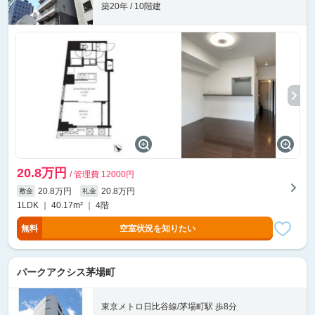
築20年 / 10階建
20.8万円
/ 管理費 12000円
20.8万円
20.8万円
敷金
礼金
1LDK ｜ 40.17m² ｜ 4階
無料
空室状況を知りたい
パークアクシス茅場町
東京メトロ日比谷線/茅場町駅 歩8分