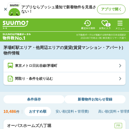
アプリならプッシュ通知で新着物件を見逃さ
アプリで開く
ない！
0
茅場町駅エリア・他周辺エリアの賃貸(賃貸マンション・アパート)
物件情報
東京メトロ日比谷線/茅場町
間取り・条件を絞り込む
条件保存
新着物件
お知らせ登録
10,486
おすすめ順
安い順(賃料＋管理費)
高い順(賃料＋管理費
件
オーパスホームズ八丁堀