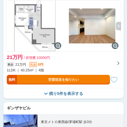
21万円
/ 管理費 10000円
21万円
0円
敷金
礼金
1LDK ｜ 40.25m² ｜ 4階
無料
空室状況を知りたい
残り5件を表示する
ギンザヤビル
東京メトロ東西線/茅場町駅 歩3分