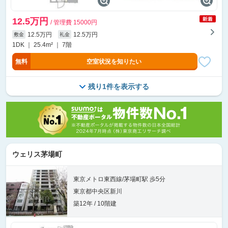
12.5万円
/ 管理費 15000円
12.5万円
12.5万円
敷金
礼金
1DK ｜ 25.4m² ｜ 7階
無料
空室状況を知りたい
残り1件を表示する
ウェリス茅場町
東京メトロ東西線/茅場町駅 歩5分
東京都中央区新川
築12年 / 10階建