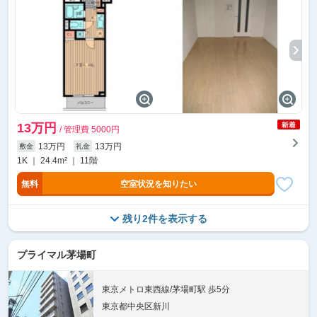
13万円
/ 管理費 5000円
13万円
13万円
敷金
礼金
1K ｜ 24.4m² ｜ 11階
無料
空室状況を知りたい
残り2件を表示する
プライマル茅場町
東京メトロ東西線/茅場町駅 歩5分
東京都中央区新川