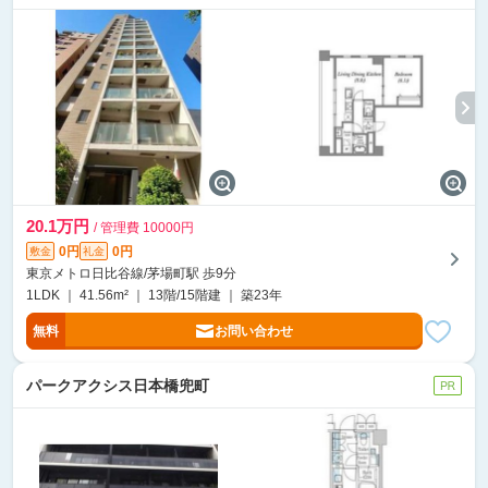
20.1万円
/ 管理費 10000円
0円
0円
敷金
礼金
東京メトロ日比谷線/茅場町駅 歩9分
1LDK ｜ 41.56m² ｜ 13階/15階建 ｜ 築23年
無料
お問い合わせ
パークアクシス日本橋兜町