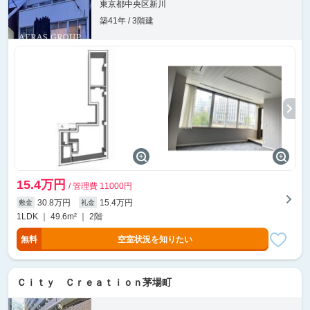
東京都中央区新川
築41年 / 3階建
15.4万円
/ 管理費 11000円
30.8万円
15.4万円
敷金
礼金
1LDK ｜ 49.6m² ｜ 2階
無料
空室状況を知りたい
Ｃｉｔｙ Ｃｒｅａｔｉｏｎ茅場町