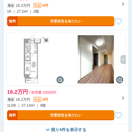
16.2万円
0円
敷金
礼金
1K ｜ 27.2m² ｜ 2階
無料
空室状況を知りたい
16.2万円
/ 管理費 10000円
16.2万円
0円
敷金
礼金
1LDK ｜ 27.13m² ｜ 4階
無料
空室状況を知りたい
残り4件を表示する