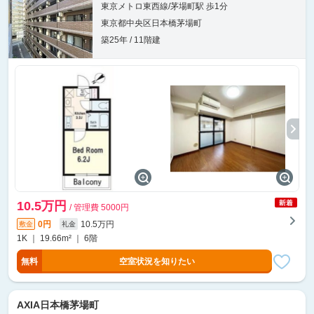
東京メトロ東西線/茅場町駅 歩1分
東京都中央区日本橋茅場町
築25年 / 11階建
10.5万円
/ 管理費 5000円
0円
10.5万円
敷金
礼金
1K ｜ 19.66m² ｜ 6階
無料
空室状況を知りたい
AXIA日本橋茅場町