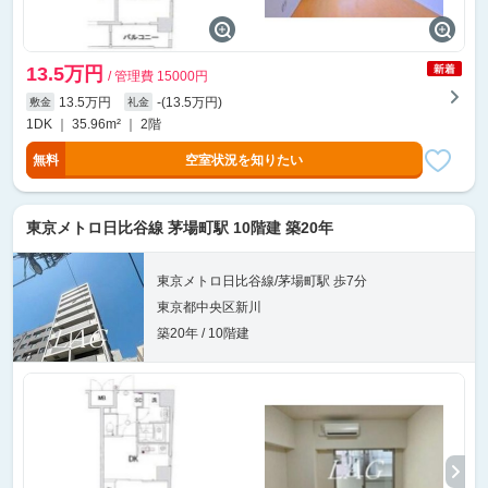
13.5万円
/ 管理費 15000円
13.5万円
-(13.5万円)
敷金
礼金
1DK ｜ 35.96m² ｜ 2階
無料
空室状況を知りたい
東京メトロ日比谷線 茅場町駅 10階建 築20年
東京メトロ日比谷線/茅場町駅 歩7分
東京都中央区新川
築20年 / 10階建