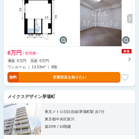
6万円
/ 管理費 -
6万円
6万円
敷金
礼金
ワンルーム ｜ 13.53m² ｜ 9階
無料
空室状況を知りたい
メイクスデザイン茅場町
東京メトロ日比谷線/茅場町駅 歩7分
東京都中央区新川
築20年 / 10階建