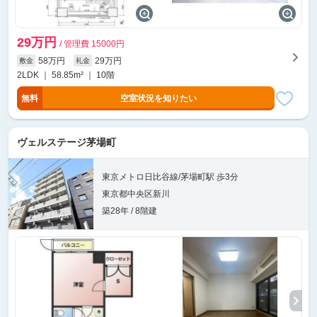
29万円
/ 管理費 15000円
58万円
29万円
敷金
礼金
2LDK ｜ 58.85m² ｜ 10階
無料
空室状況を知りたい
ヴェルステージ茅場町
東京メトロ日比谷線/茅場町駅 歩3分
東京都中央区新川
築28年 / 8階建