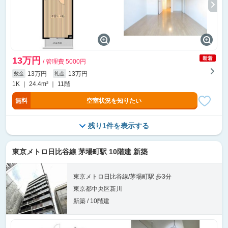
13万円
/ 管理費 5000円
13万円
13万円
敷金
礼金
1K ｜ 24.4m² ｜ 11階
無料
空室状況を知りたい
残り1件を表示する
東京メトロ日比谷線 茅場町駅 10階建 新築
東京メトロ日比谷線/茅場町駅 歩3分
東京都中央区新川
新築 / 10階建