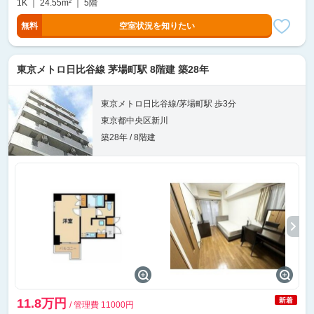
1K ｜ 24.55m² ｜ 5階
無料
空室状況を知りたい
東京メトロ日比谷線 茅場町駅 8階建 築28年
東京メトロ日比谷線/茅場町駅 歩3分
東京都中央区新川
築28年 / 8階建
11.8万円
/ 管理費 11000円