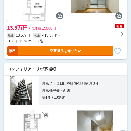
13.5万円
/ 管理費 15000円
13.5万円
-(13.5万円)
敷金
礼金
1DK ｜ 35.96m² ｜ 2階
無料
空室状況を知りたい
コンフォリア・リヴ茅場町
東京メトロ日比谷線/茅場町駅 歩3分
東京都中央区新川
築1年 / 10階建