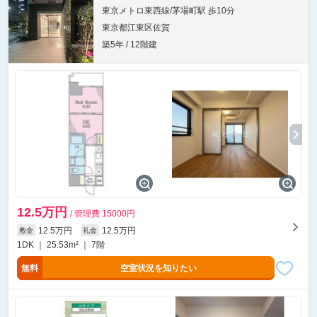
東京メトロ東西線/茅場町駅 歩10分
東京都江東区佐賀
築5年 / 12階建
12.5万円
/ 管理費 15000円
12.5万円
12.5万円
敷金
礼金
1DK ｜ 25.53m² ｜ 7階
無料
空室状況を知りたい