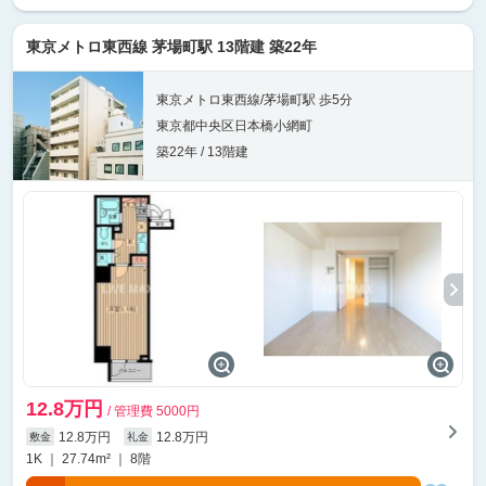
東京メトロ東西線 茅場町駅 13階建 築22年
東京メトロ東西線/茅場町駅 歩5分
東京都中央区日本橋小網町
築22年 / 13階建
12.8万円
/ 管理費 5000円
12.8万円
12.8万円
敷金
礼金
1K ｜ 27.74m² ｜ 8階