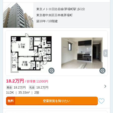
東京メトロ日比谷線/茅場町駅 歩1分
東京都中央区日本橋茅場町
築10年 / 10階建
18.2万円
/ 管理費 11000円
18.2万円
18.2万円
敷金
礼金
1LDK ｜ 35.33m² ｜ 2階
無料
空室状況を知りたい