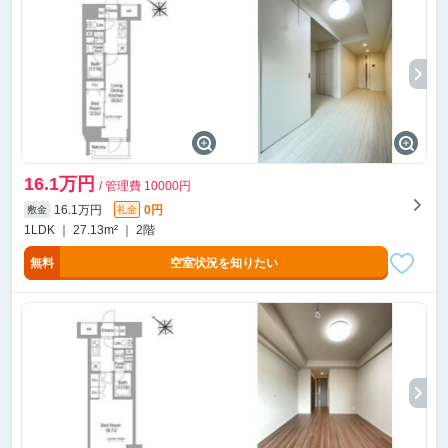
16.1万円
/ 管理費 10000円
16.1万円
0円
敷金
礼金
1LDK ｜ 27.13m² ｜ 2階
無料
空室状況を知りたい