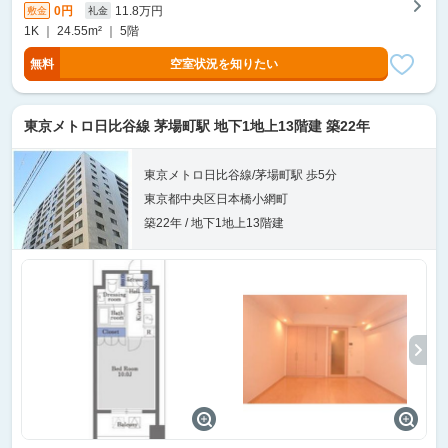
0円
11.8万円
敷金
礼金
1K ｜ 24.55m² ｜ 5階
無料
空室状況を知りたい
東京メトロ日比谷線 茅場町駅 地下1地上13階建 築22年
東京メトロ日比谷線/茅場町駅 歩5分
東京都中央区日本橋小網町
築22年 / 地下1地上13階建