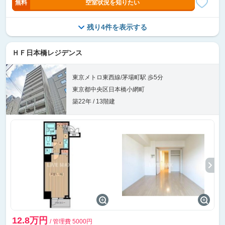
無料
空室状況を知りたい
残り4件を表示する
ＨＦ日本橋レジデンス
東京メトロ東西線/茅場町駅 歩5分
東京都中央区日本橋小網町
築22年 / 13階建
12.8万円
/ 管理費 5000円