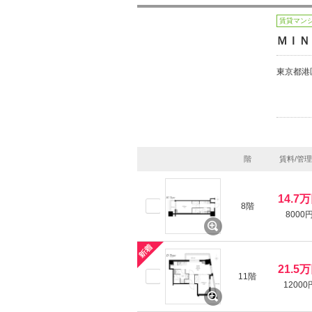
賃貸マン
ＭＩＮ
東京都港
階
賃料/管
14.7
8階
8000
21.5
11階
12000