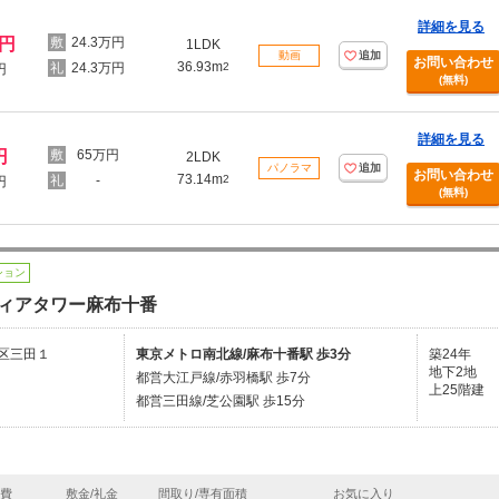
詳細を見る
万円
24.3万円
1LDK
動画
追加
お問い合わせ
36.93m
24.3万円
2
円
(無料)
詳細を見る
円
65万円
2LDK
パノラマ
追加
お問い合わせ
73.14m
-
2
円
(無料)
ション
ィアタワー麻布十番
区三田１
東京メトロ南北線/麻布十番駅 歩3分
築24年
地下2地
都営大江戸線/赤羽橋駅 歩7分
上25階建
都営三田線/芝公園駅 歩15分
理費
敷金/礼金
間取り/専有面積
お気に入り