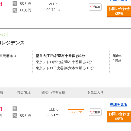
円
60万円
2LDK
追加
お問い合わせ
90.73m
60万円
2
(無料)
ション
布レジデンス
区元麻布３
都営大江戸線/麻布十番駅 歩4分
築6年
4階建
東京メトロ南北線/麻布十番駅 歩4分
東京メトロ日比谷線/六本木駅 歩10分
理費
敷金/礼金
間取り/専有面積
お気に入り
詳細を見る
円
-
1LDK
パノラマ
追加
お問い合わせ
58.91m
60万円
2
円
(無料)