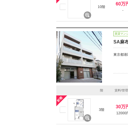
60万
10階
-
賃貸マン
SA麻
東京都港
階
賃料/管
30万
3階
12000