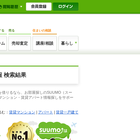
する
売る
住まいの相談
ーム
売却査定
講座/相談
暮らし
 検索結果
を借りるなら、お部屋探しのSUUMO（スー
マンション・賃貸アパート情報探しをサポー
込む：
賃貸マンション
|
アパート
|
賃貸一戸建て