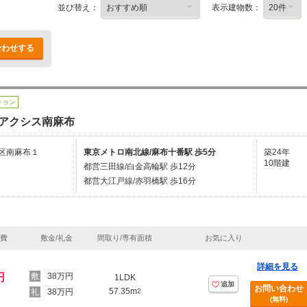
並び替え：
表示建物数：
合わせする
ション
アクシス南麻布
区南麻布１
東京メトロ南北線/麻布十番駅 歩5分
築24年
10階建
都営三田線/白金高輪駅 歩12分
都営大江戸線/赤羽橋駅 歩16分
理費
敷金/礼金
間取り/専有面積
お気に入り
詳細を見る
円
38万円
1LDK
追加
お問い合わせ
57.35m
38万円
2
(無料)