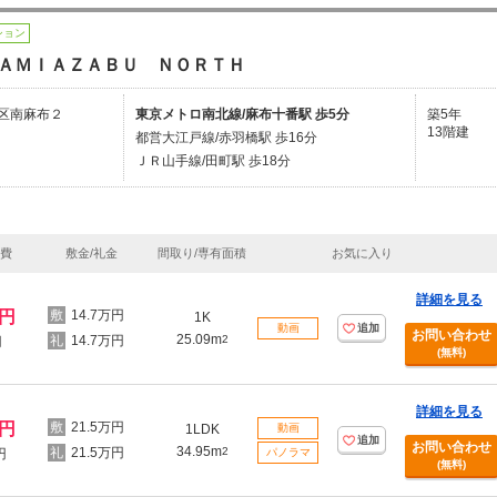
ション
ＡＭＩＡＺＡＢＵ ＮＯＲＴＨ
区南麻布２
東京メトロ南北線/麻布十番駅 歩5分
築5年
13階建
都営大江戸線/赤羽橋駅 歩16分
ＪＲ山手線/田町駅 歩18分
理費
敷金/礼金
間取り/専有面積
お気に入り
詳細を見る
万円
14.7万円
1K
動画
追加
お問い合わせ
25.09m
14.7万円
2
円
(無料)
詳細を見る
万円
21.5万円
1LDK
動画
追加
お問い合わせ
34.95m
21.5万円
2
円
パノラマ
(無料)