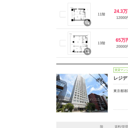
24.3
11階
12000
65万
13階
20000
賃貸マン
レジデ
東京都港
階
賃料/管