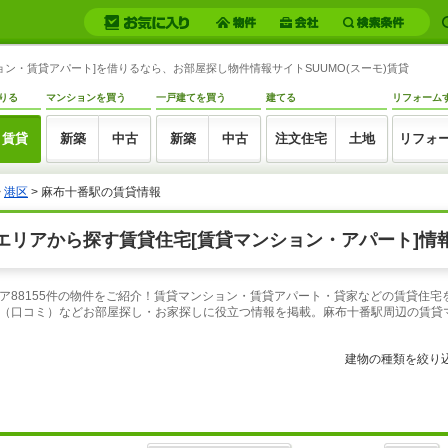
ン・賃貸アパート]を借りるなら、お部屋探し物件情報サイトSUUMO(スーモ)賃貸
りる
マンションを買う
一戸建てを買う
建てる
リフォーム
賃貸
新築
中古
新築
中古
注文住宅
土地
リフォ
>
港区
> 麻布十番駅の賃貸情報
リアから探す賃貸住宅[賃貸マンション・アパート]情報
ア88155件の物件をご紹介！賃貸マンション・賃貸アパート・貸家などの賃貸住宅
（口コミ）などお部屋探し・お家探しに役立つ情報を掲載。麻布十番駅周辺の賃貸
建物の種類を絞り