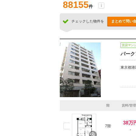
88155
件
チェックした物件を
まとめて問い
賃貸マン
パーク
東京都港
階
賃料/管
38万
7階
-