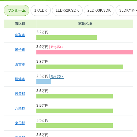
ワンルーム
1K/1DK
1LDK/2K/2DK
2LDK/3K/3DK
3LDK/4K
市区郡
家賃相場
3.2
万円
鳥取市
3.9
万円
米子市
3.7
万円
倉吉市
2.3
万円
境港市
3.5
万円
岩美郡
3.5
万円
八頭郡
3.5
万円
東伯郡
3.5
万円