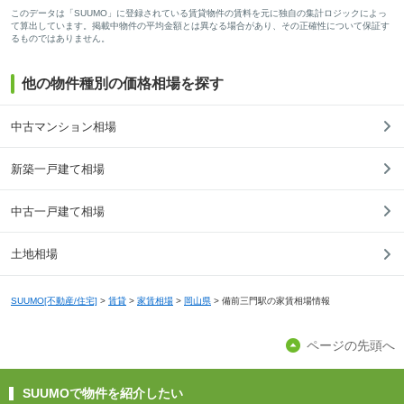
このデータは「SUUMO」に登録されている賃貸物件の賃料を元に独自の集計ロジックによっ
て算出しています。掲載中物件の平均金額とは異なる場合があり、その正確性について保証す
るものではありません。
他の物件種別の価格相場を探す
中古マンション相場
新築一戸建て相場
中古一戸建て相場
土地相場
SUUMO[不動産/住宅]
>
賃貸
>
家賃相場
>
岡山県
>
備前三門駅の家賃相場情報
ページの先頭へ
SUUMOで物件を紹介したい