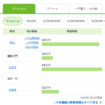
マンション
アパート
一戸建て・その他
ワンルーム
1K/1DK
1LDK/2K/2DK
2LDK/3K/3DK
3LDK/4K
駅名
他の路線
家賃相場
ＪＲ山陽本線
4.5
万円
岡山
ＪＲ宇野線
(ほか4沿線)
3.0
万円
備前三門
-
4.6
万円
大安寺
-
備前一宮
-
-
3.2
万円
吉備津
-
2026年7月10日更新
ＪＲ吉備線の家賃相場をすべて見る