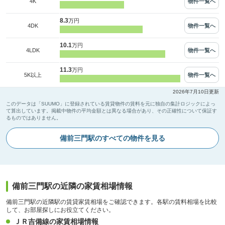
物件一覧へ
4K
8.3
万円
物件一覧へ
4DK
10.1
万円
物件一覧へ
4LDK
11.3
万円
物件一覧へ
5K以上
2026年7月10日更新
このデータは「SUUMO」に登録されている賃貸物件の賃料を元に独自の集計ロジックによっ
て算出しています。掲載中物件の平均金額とは異なる場合があり、その正確性について保証す
るものではありません。
備前三門駅のすべての物件を見る
備前三門駅の近隣の家賃相場情報
備前三門駅の近隣駅の賃貸家賃相場をご確認できます。各駅の賃料相場を比較
して、お部屋探しにお役立てください。
ＪＲ吉備線の家賃相場情報