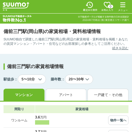
0
備前三門駅(岡山県)の家賃相場・賃料相場情報
SUUMO独自で調査した備前三門駅(岡山県)周辺の家賃相場・賃料相場を掲載！あなた
の賃貸マンション・アパート・住宅などのお部屋探しの参考としてご活用ください。
続きを読む
備前三門駅の家賃相場情報
駅徒歩：
築年数：
マンション
アパート
一戸建て・その他
間取り
家賃相場
3.6
万円
物件一覧へ
ワンルーム
3.7
万円