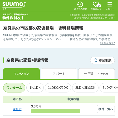
0
奈良県の市区郡の家賃相場・賃料相場情報
SUUMO独自で調査した奈良県の家賃相場・賃料相場を掲載！間取りごとの相場金額
を確認して、あなたの賃貸マンション・アパート・住宅などのお部屋探しの参考とし
てご活用ください。
続きを読む
奈良県の家賃相場情報
市区郡順
マンション
アパート
一戸建て・その他
ワンルーム
1K/1DK
1LDK/2K/2DK
2LDK/3K/3DK
3LDK/4K
市区郡
家賃相場
3.5
万円
物件一覧へ
奈良市