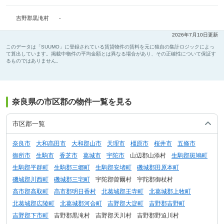
-
吉野郡黒滝村
2026年7月10日更新
このデータは「SUUMO」に登録されている賃貸物件の賃料を元に独自の集計ロジックによっ
て算出しています。掲載中物件の平均金額とは異なる場合があり、その正確性について保証す
るものではありません。
奈良県の市区郡の物件一覧を見る
市区郡一覧
奈良市
大和高田市
大和郡山市
天理市
橿原市
桜井市
五條市
御所市
生駒市
香芝市
葛城市
宇陀市
山辺郡山添村
生駒郡斑鳩町
生駒郡平群町
生駒郡三郷町
生駒郡安堵町
磯城郡田原本町
磯城郡川西町
磯城郡三宅町
宇陀郡曽爾村
宇陀郡御杖村
高市郡高取町
高市郡明日香村
北葛城郡王寺町
北葛城郡上牧町
北葛城郡広陵町
北葛城郡河合町
吉野郡大淀町
吉野郡吉野町
吉野郡下市町
吉野郡黒滝村
吉野郡天川村
吉野郡野迫川村