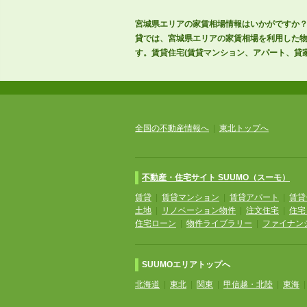
宮城県エリアの家賃相場情報はいかがですか？
貸では、宮城県エリアの家賃相場を利用した
す。賃貸住宅(賃貸マンション、アパート、貸家
全国の不動産情報へ
|
東北トップへ
不動産・住宅サイト SUUMO（スーモ）
賃貸
|
賃貸マンション
|
賃貸アパート
|
賃貸
土地
|
リノベーション物件
|
注文住宅
|
住宅
住宅ローン
|
物件ライブラリー
|
ファイナン
SUUMOエリアトップへ
北海道
|
東北
|
関東
|
甲信越・北陸
|
東海