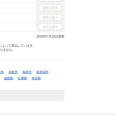
物件を探す
物件を探す
物件を探す
2026年7月10日更新
によって算出しています。
りません。
石市
|
名取市
|
角田市
|
多賀城市
|
|
遠田郡
|
牡鹿郡
|
本吉郡