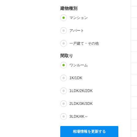
建物種別
マンション
アパート
一戸建て・その他
間取り
ワンルーム
1K/1DK
1LDK/2K/2DK
2LDK/3K/3DK
3LDK/4K～
相場情報を更新する