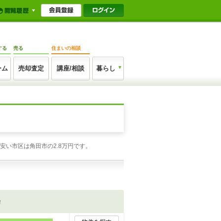
する
売る
住まいの相談
ーム
売却査定
講座/相談
暮らし
安い市区は角田市の2.8万円です。
場