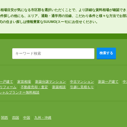
相場目安が気になる市区郡を選択いただくことで、より詳細な賃料相場が確認できま
物件探しの他にも、エリア、通勤・通学用の沿線、こだわり条件と様々な方法でお部
)の住まい探しは情報豊富なSUUMO(スーモ)にお任せください。
検索する
一戸建て
|
家賃相場
|
新築分譲マンション
|
中古マンション
|
新築一戸建て
|
中
リフォーム
|
不動産売却・査定
|
新築相談
|
引越し見積もり
|
シャルプランナー無料相談
|
関西
|
四国
|
中国
|
九州・沖縄