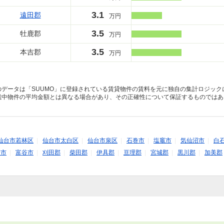
3.1
遠田郡
万円
3.5
牡鹿郡
万円
3.5
本吉郡
万円
のデータは「SUUMO」に登録されている賃貸物件の賃料を元に独自の集計ロジック
載中物件の平均金額とは異なる場合があり、その正確性について保証するものではあ
仙台市若林区
|
仙台市太白区
|
仙台市泉区
|
石巻市
|
塩竈市
|
気仙沼市
|
白
崎市
|
富谷市
|
刈田郡
|
柴田郡
|
伊具郡
|
亘理郡
|
宮城郡
|
黒川郡
|
加美郡