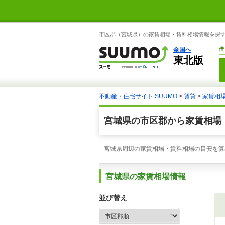
市区郡（宮城県）の家賃相場・賃料相場情報を探すな
全国へ
借
東北版
不動産・住宅サイト SUUMO
>
賃貸
>
家賃相
宮城県の市区郡から家賃相場
宮城県周辺の家賃相場・賃料相場の目安を算
宮城県の家賃相場情報
並び替え