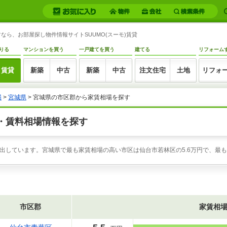
ら、お部屋探し物件情報サイトSUUMO(スーモ)賃貸
りる
マンションを買う
一戸建てを買う
建てる
リフォーム
賃貸
新築
中古
新築
中古
注文住宅
土地
リフォ
場
>
宮城県
>
宮城県の市区郡から家賃相場を探す
・賃料相場情報を探す
出しています。宮城県で最も家賃相場の高い市区は仙台市若林区の5.6万円で、最も
市区郡
家賃相