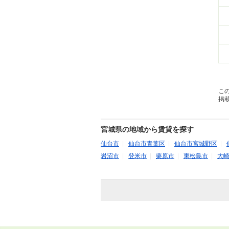
こ
掲
宮城県の地域から賃貸を探す
仙台市
|
仙台市青葉区
|
仙台市宮城野区
|
岩沼市
|
登米市
|
栗原市
|
東松島市
|
大