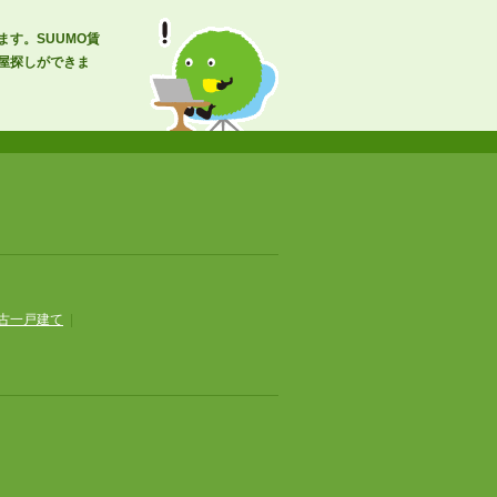
す。SUUMO賃
屋探しができま
古一戸建て
|