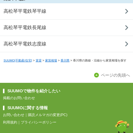
高松琴平電鉄琴平線
高松琴平電鉄長尾線
高松琴平電鉄志度線
SUUMO[不動産/住宅]
>
賃貸
>
家賃相場
>
香川県
>
香川県の路線・沿線から家賃相場を探す
ページの先頭へ
SUUMOで物件を紹介したい
掲載のお問い合わせ
SUUMOに関する情報
お問い合わせ
｜
購読メルマガの変更(PC)
利用規約
｜
プライバシーポリシー