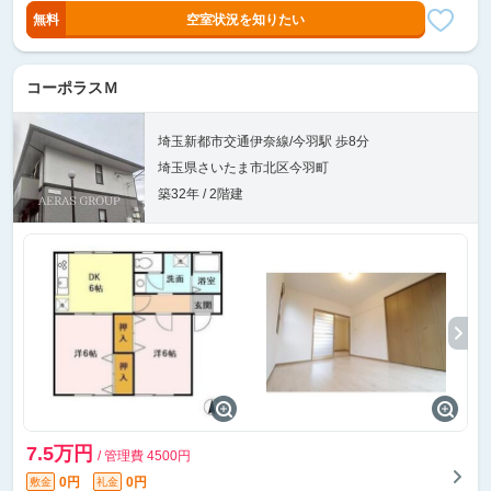
無料
空室状況を知りたい
コーポラスＭ
埼玉新都市交通伊奈線/今羽駅 歩8分
埼玉県さいたま市北区今羽町
築32年 / 2階建
7.5万円
/ 管理費 4500円
0円
0円
敷金
礼金