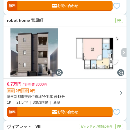
無料
お問い合わせ
robot home 宮原町
6.7万円
/ 管理費 3000円
0円
0円
敷金
礼金
埼玉新都市交通伊奈線/今羽駅 歩13分
1K ｜ 21.5m² ｜ 3階/3階建 ｜ 新築
無料
お問い合わせ
ヴィアレット VIII