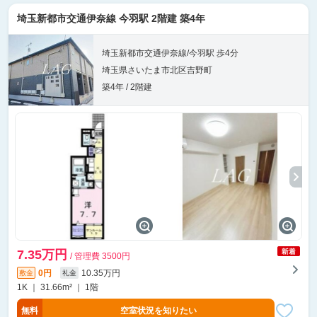
埼玉新都市交通伊奈線 今羽駅 2階建 築4年
埼玉新都市交通伊奈線/今羽駅 歩4分
埼玉県さいたま市北区吉野町
築4年 / 2階建
7.35万円
/ 管理費 3500円
0円
10.35万円
敷金
礼金
1K ｜ 31.66m² ｜ 1階
無料
空室状況を知りたい