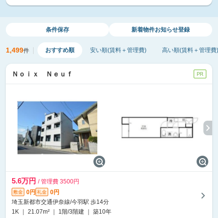
条件保存
新着物件
お知らせ登録
1,499
おすすめ順
安い順(賃料＋管理費)
高い順(賃料＋管理費
件
Ｎｏｉｘ Ｎｅｕｆ
5.6万円
/ 管理費 3500円
0円
0円
敷金
礼金
埼玉新都市交通伊奈線/今羽駅 歩14分
1K ｜ 21.07m² ｜ 1階/3階建 ｜ 築10年