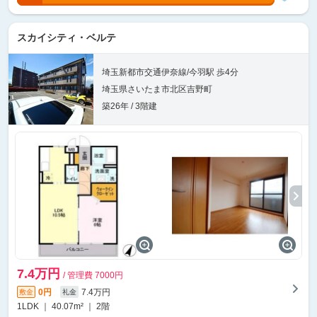
スカイシティ・ベルテ
埼玉新都市交通伊奈線/今羽駅 歩4分
埼玉県さいたま市北区吉野町
築26年 / 3階建
7.4万円
/ 管理費 7000円
0円
7.4万円
敷金
礼金
1LDK ｜ 40.07m² ｜ 2階