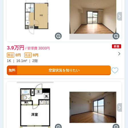
3.9万円
/ 管理費 3000円
0円
0円
敷金
礼金
1K ｜ 16.1m² ｜ 2階
無料
空室状況を知りたい