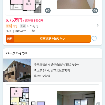
6.75万円
/ 管理費 3500円
0円
8.75万円
敷金
礼金
2DK ｜ 50.03m² ｜ 1階
無料
空室状況を知りたい
パークハイツII
埼玉新都市交通伊奈線/今羽駅 歩5分
埼玉県さいたま市北区吉野町
築8年 / 2階建