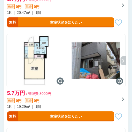
0円
0円
敷金
礼金
1K ｜ 20.47m² ｜ 1階
無料
空室状況を知りたい
5.7万円
/ 管理費 8000円
0円
0円
敷金
礼金
1K ｜ 19.29m² ｜ 1階
無料
空室状況を知りたい