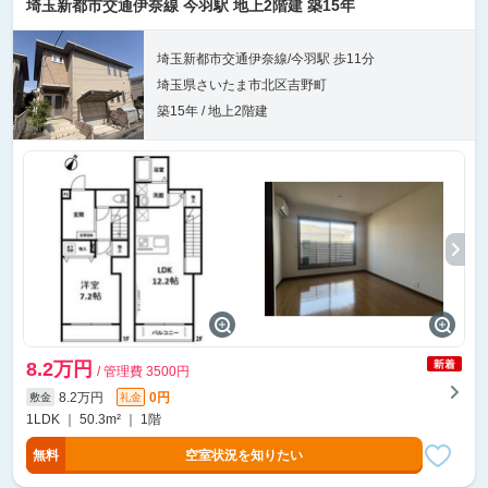
埼玉新都市交通伊奈線 今羽駅 地上2階建 築15年
埼玉新都市交通伊奈線/今羽駅 歩11分
埼玉県さいたま市北区吉野町
築15年 / 地上2階建
8.2万円
/ 管理費 3500円
8.2万円
0円
敷金
礼金
1LDK ｜ 50.3m² ｜ 1階
無料
空室状況を知りたい