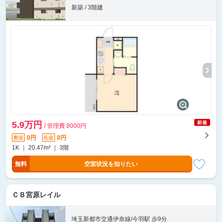
新築 / 3階建
5.9万円
/ 管理費 8000円
0円
0円
敷金
礼金
1K ｜ 20.47m² ｜ 3階
無料
空室状況を知りたい
ＣＢ宮原レイル
埼玉新都市交通伊奈線/今羽駅 歩9分