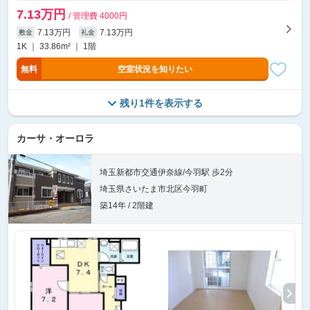
7.13万円
/ 管理費 4000円
7.13万円
7.13万円
敷金
礼金
1K ｜ 33.86m² ｜ 1階
無料
空室状況を知りたい
残り1件を表示する
カーサ・オーロラ
埼玉新都市交通伊奈線/今羽駅 歩2分
埼玉県さいたま市北区今羽町
築14年 / 2階建