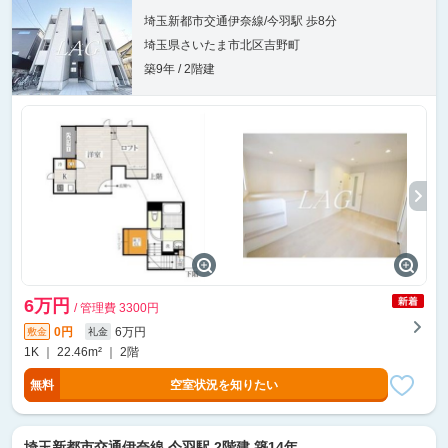
埼玉新都市交通伊奈線/今羽駅 歩8分
埼玉県さいたま市北区吉野町
築9年 / 2階建
6万円
/ 管理費 3300円
0円
6万円
敷金
礼金
1K ｜ 22.46m² ｜ 2階
無料
空室状況を知りたい
埼玉新都市交通伊奈線 今羽駅 2階建 築14年