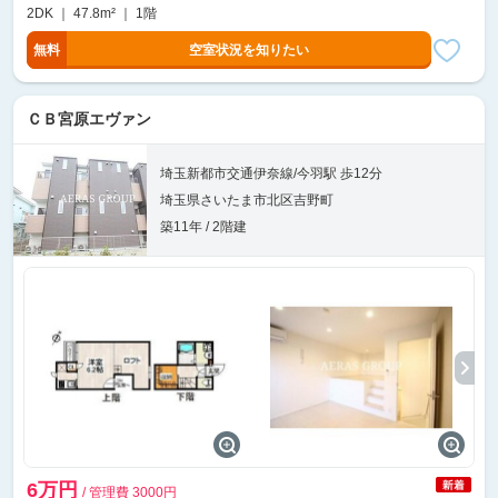
2DK ｜ 47.8m² ｜ 1階
無料
空室状況を知りたい
ＣＢ宮原エヴァン
埼玉新都市交通伊奈線/今羽駅 歩12分
埼玉県さいたま市北区吉野町
築11年 / 2階建
6万円
/ 管理費 3000円