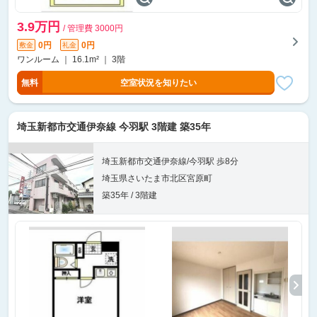
3.9万円
/ 管理費 3000円
0円
0円
敷金
礼金
ワンルーム ｜ 16.1m² ｜ 3階
無料
空室状況を知りたい
埼玉新都市交通伊奈線 今羽駅 3階建 築35年
埼玉新都市交通伊奈線/今羽駅 歩8分
埼玉県さいたま市北区宮原町
築35年 / 3階建