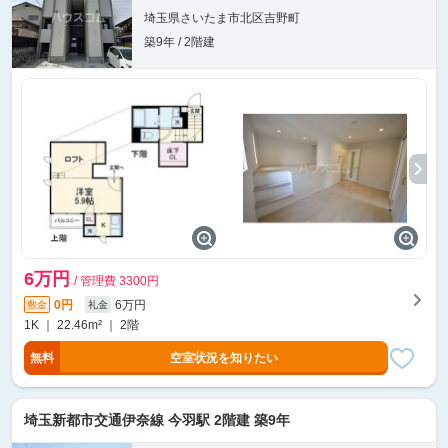
埼玉県さいたま市北区吉野町
築9年 / 2階建
6万円
/ 管理費 3300円
0円
6万円
敷金
礼金
1K ｜ 22.46m² ｜ 2階
無料
空室状況を知りたい
埼玉新都市交通伊奈線 今羽駅 2階建 築9年