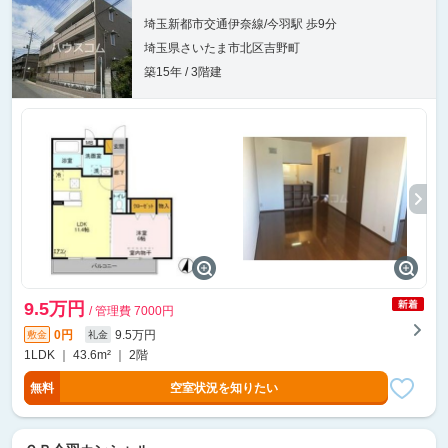
埼玉新都市交通伊奈線/今羽駅 歩9分
埼玉県さいたま市北区吉野町
築15年 / 3階建
9.5万円
/ 管理費 7000円
0円
9.5万円
敷金
礼金
1LDK ｜ 43.6m² ｜ 2階
無料
空室状況を知りたい