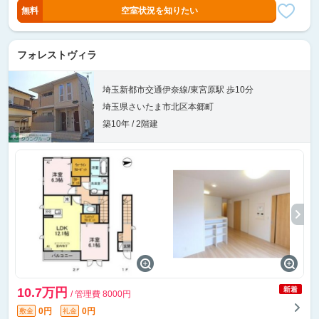
無料
空室状況を知りたい
フォレストヴィラ
埼玉新都市交通伊奈線/東宮原駅 歩10分
埼玉県さいたま市北区本郷町
築10年 / 2階建
10.7万円
/ 管理費 8000円
0円
0円
敷金
礼金