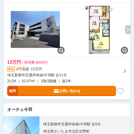
13万円
/ 管理費 8000円
0円
13万円
敷金
礼金
埼玉新都市交通伊奈線/今羽駅 歩11分
2LDK ｜ 62.87m² ｜ 1階/3階建 ｜ 築2年
無料
お問い合わせ
オーチェ今羽
埼玉新都市交通伊奈線/今羽駅 歩5分
埼玉県さいたま市北区吉野町