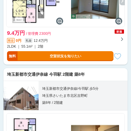
9.4万円
/ 管理費 2300円
0円
12.4万円
敷金
礼金
2LDK ｜ 55.1m² ｜ 2階
無料
空室状況を知りたい
埼玉新都市交通伊奈線 今羽駅 2階建 築8年
埼玉新都市交通伊奈線/今羽駅 歩5分
埼玉県さいたま市北区吉野町
築8年 / 2階建