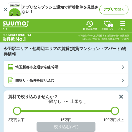
アプリならプッシュ通知で新着物件を見逃さ
アプリで開く
ない！
0
今羽駅エリア・他周辺エリアの賃貸(賃貸マンション・アパート)物
件情報
埼玉新都市交通伊奈線/今羽
間取り・条件を絞り込む
賃料で絞り込みませんか？
下限なし
〜
上限なし
3万円以下
15万円
100万円以上
絞り込む(-件)