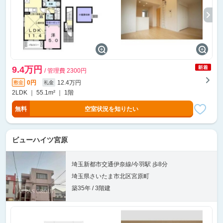
9.4万円
/ 管理費 2300円
0円
12.4万円
敷金
礼金
2LDK ｜ 55.1m² ｜ 1階
無料
空室状況を知りたい
ビューハイツ宮原
埼玉新都市交通伊奈線/今羽駅 歩8分
埼玉県さいたま市北区宮原町
築35年 / 3階建