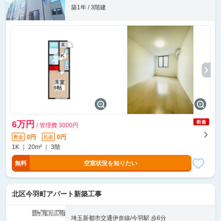
築1年 / 3階建
6万円
/ 管理費 3000円
0円
0円
敷金
礼金
1K ｜ 20m² ｜ 3階
無料
空室状況を知りたい
北区今羽町アパート新築工事
埼玉新都市交通伊奈線/今羽駅 歩6分