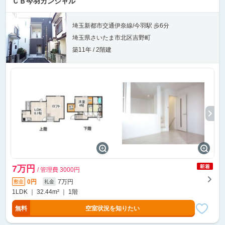
ＣＢ今羽カンシャル
埼玉新都市交通伊奈線/今羽駅 歩6分
埼玉県さいたま市北区吉野町
築11年 / 2階建
7万円
/ 管理費 3000円
0円
7万円
敷金
礼金
1LDK ｜ 32.44m² ｜ 1階
無料
空室状況を知りたい