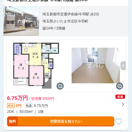
埼玉新都市交通伊奈線/今羽駅 歩2分
埼玉県さいたま市北区今羽町
築14年 / 2階建
6.75万円
/ 管理費 3500円
0円
8.75万円
敷金
礼金
2DK ｜ 50.03m² ｜ 1階
無料
空室状況を知りたい