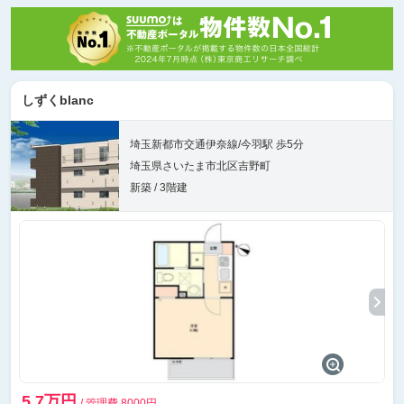
しずくblanc
埼玉新都市交通伊奈線/今羽駅 歩5分
埼玉県さいたま市北区吉野町
新築 / 3階建
5.7万円
/ 管理費 8000円