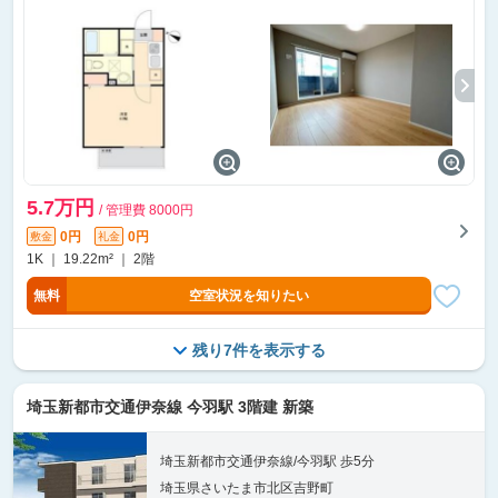
5.7万円
/ 管理費 8000円
0円
0円
敷金
礼金
1K ｜ 19.22m² ｜ 2階
無料
空室状況を知りたい
残り7件を表示する
埼玉新都市交通伊奈線 今羽駅 3階建 新築
埼玉新都市交通伊奈線/今羽駅 歩5分
埼玉県さいたま市北区吉野町