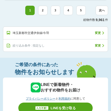
1
2
3
4
5
次へ
9,961
総物件数
件
埼玉新都市交通伊奈線/今羽
変更
絞り込み条件 : 指定なし
変更
ご希望の条件
に
あっ
た
物件
を
お知
らせし
ます
LINEで新着物件・
おすすめ物件をお届け
プライバシーポリシー
と
利用規約
に同意して
LINEを受け取る