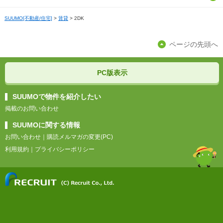
京都
三重
石川
群馬
福島
SUUMO[不動産/住宅]
福岡
>
賃貸
>
2DK
島根
愛媛
滋賀
福井
栃木
佐賀
ページの先頭へ
岡山
高知
奈良
長崎
広島
PC版表示
和歌山
熊本
山口
SUUMOで物件を紹介したい
掲載のお問い合わせ
大分
SUUMOに関する情報
お問い合わせ
｜
購読メルマガの変更(PC)
宮崎
利用規約
｜
プライバシーポリシー
鹿児島
沖縄