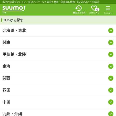
2DKの賃貸マンション、賃貸アパートなど賃貸不動産・部屋探し情報｜SUUMO(スーモ)賃貸
0
2DKから探す
北海道・東北
関東
北海道
甲信越・北陸
東京
青森
東海
山梨
神奈川
岩手
関西
愛知
新潟
埼玉
宮城
四国
大阪
岐阜
長野
千葉
秋田
中国
徳島
兵庫
静岡
富山
茨城
山形
九州・沖縄
鳥取
香川