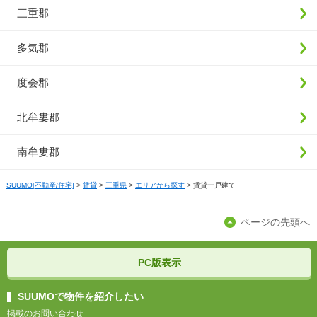
三重郡
多気郡
度会郡
北牟婁郡
南牟婁郡
SUUMO[不動産/住宅]
>
賃貸
>
三重県
>
エリアから探す
>
賃貸一戸建て
ページの先頭へ
PC版表示
SUUMOで物件を紹介したい
掲載のお問い合わせ