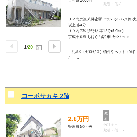
管理費 2000円
敷引・償却 -
ＪＲ内房線/八幡宿駅 バス20分 (バス停)
坂上 歩4分
ＪＲ内房線/浜野駅 車12分(5.0km)
京成千原線/ちはら台駅 車9分(3.0km)
1
/
20
…礼金0（ゼロゼロ）物件やペット可物件
た一…
コーポサカキ 2階
-
敷
2.8万円
-
礼
保証金 -
管理費 5000円
敷引・償却 -