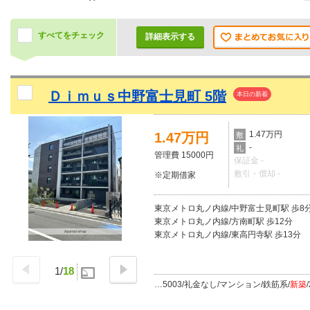
すべてをチェック
詳細表示する
Ｄｉｍｕｓ中野富士見町 5階
本日の新着
1.47万円
1.47万円
敷
-
礼
管理費 15000円
保証金 -
敷引・償却 -
※定期借家
東京メトロ丸ノ内線/中野富士見町駅 歩8
東京メトロ丸ノ内線/方南町駅 歩12分
東京メトロ丸ノ内線/東高円寺駅 歩13分
1
/
18
…5003/礼金なし/マンション/鉄筋系/
新築