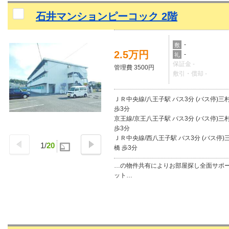
石井マンションピーコック 2階
-
敷
2.5万円
-
礼
保証金 -
管理費 3500円
敷引・償却 -
ＪＲ中央線/八王子駅 バス3分 (バス停)三
歩3分
京王線/京王八王子駅 バス3分 (バス停)三
歩3分
ＪＲ中央線/西八王子駅 バス3分 (バス停)
1
/
20
橋 歩3分
…の物件共有によりお部屋探し全面サポ
ット…