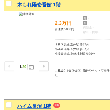
木もれ陽壱番館 1階
-
敷
2.3万円
-
礼
保証金 -
管理費 5000円
敷引・償却 -
ＪＲ内房線/五井駅 歩37分
小湊鉄道線/五井駅 歩37分
小湊鉄道線/上総村上駅 歩29分
1
/
20
…礼金0（ゼロゼロ）物件やペット可物件
た一…
ハイム長沼 1階
新着