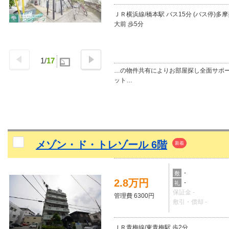
ＪＲ横浜線/橋本駅 バス15分 (バス停)多
大前 歩5分
1
/
17
…の物件共有によりお部屋探し全面サポ
ット…
メゾン・ド・トレゾール 6階
新着
-
敷
2.8万円
-
礼
保証金 -
管理費 6300円
敷引・償却 -
ＪＲ青梅線/東青梅駅 歩2分