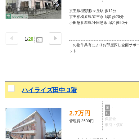
京王線/聖蹟桜ヶ丘駅 歩12分
京王相模原線/京王永山駅 歩20分
小田急多摩線/小田急永山駅 歩20分
1
/
20
…の物件共有によりお部屋探し全面サポ
ット…
ハイライズ田中 3階
-
敷
2.7万円
-
礼
保証金 -
管理費 3500円
敷引・償却 -