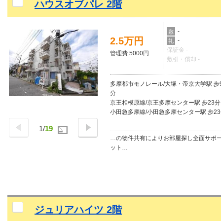
ハウスオブパレ 2階
-
敷
2.5万円
-
礼
保証金 -
管理費 5000円
敷引・償却 -
多摩都市モノレール/大塚・帝京大学駅 歩
分
京王相模原線/京王多摩センター駅 歩23分
小田急多摩線/小田急多摩センター駅 歩2
1
/
19
…の物件共有によりお部屋探し全面サポ
ット…
ジュリアハイツ 2階