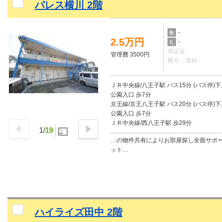
パレス横川 2階
-
敷
2.5万円
-
礼
保証金 -
管理費 3500円
敷引・償却 -
ＪＲ中央線/八王子駅 バス15分 (バス停)
公園入口 歩7分
京王線/京王八王子駅 バス20分 (バス停)
公園入口 歩7分
ＪＲ中央線/西八王子駅 歩29分
1
/
19
…の物件共有によりお部屋探し全面サポ
ット…
ハイライズ田中 2階