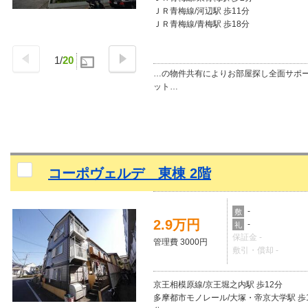
ＪＲ青梅線/河辺駅 歩11分
ＪＲ青梅線/青梅駅 歩18分
1
/
20
…の物件共有によりお部屋探し全面サポ
ット…
コーポヴェルデ 東棟 2階
-
敷
2.9万円
-
礼
保証金 -
管理費 3000円
敷引・償却 -
京王相模原線/京王堀之内駅 歩12分
多摩都市モノレール/大塚・帝京大学駅 歩