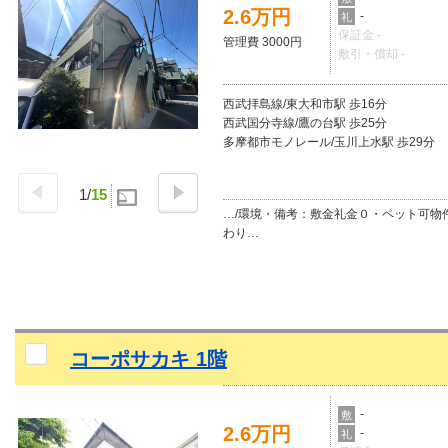
2.6万円
-
礼
保証金 -
管理費 3000円
敷引・償却 -
西武拝島線/東大和市駅 歩16分
西武国分寺線/鷹の台駅 歩25分
多摩都市モノレール/玉川上水駅 歩29分
1
/
15
…/環境・備考：敷金礼金０・ペット可物
わり…
コーポサカキ 1階
-
敷
2.6万円
-
礼