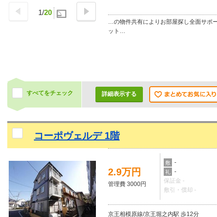
1
/
20
…の物件共有によりお部屋探し全面サポ
ット…
すべてをチェック
詳細表示する
コーポヴェルデ 1階
-
敷
2.9万円
-
礼
保証金 -
管理費 3000円
敷引・償却 -
京王相模原線/京王堀之内駅 歩12分