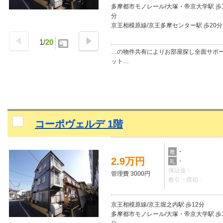
多摩都市モノレール/大塚・帝京大学駅 歩
分
京王相模原線/京王多摩センター駅 歩20分
1
/
20
…の物件共有によりお部屋探し全面サポ
ット…
コーポヴェルデ 1階
-
敷
2.9万円
-
礼
保証金 -
管理費 3000円
敷引・償却 -
京王相模原線/京王堀之内駅 歩12分
多摩都市モノレール/大塚・帝京大学駅 歩