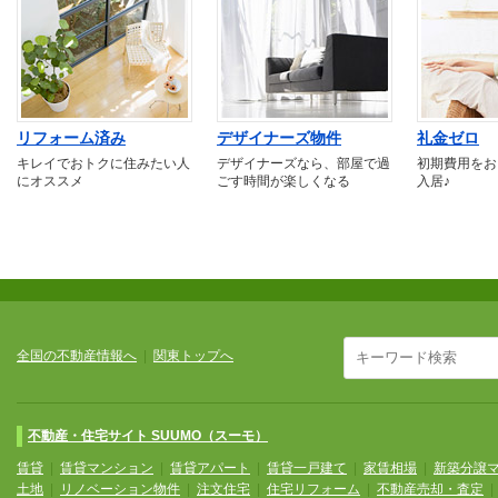
リフォーム済み
デザイナーズ物件
礼金ゼロ
キレイでおトクに住みたい人
デザイナーズなら、部屋で過
初期費用をお
にオススメ
ごす時間が楽しくなる
入居♪
全国の不動産情報へ
|
関東トップへ
不動産・住宅サイト SUUMO（スーモ）
賃貸
|
賃貸マンション
|
賃貸アパート
|
賃貸一戸建て
|
家賃相場
|
新築分譲
土地
|
リノベーション物件
|
注文住宅
|
住宅リフォーム
|
不動産売却・査定