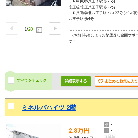
ＪＲ中央線/八王子駅 歩25分
京王線/京王八王子駅 歩22分
ＪＲ八高線/北八王子駅 バス22分 (バス停
八王子駅 歩4分
1
/
20
…の物件共有によりお部屋探し全面サポ
ット…
すべてをチェック
詳細表示する
ミネルバハイツ 2階
-
敷
2.8万円
-
礼
保証金 -