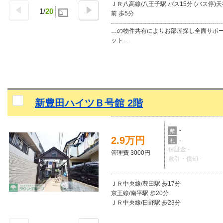
ＪＲ八高線/八王子駅 バス15分 (バス停)
1
/
20
前 歩5分
…の物件共有によりお部屋探し全面サポ
ット…
新豊田ハイツＢ号館 2階
-
敷
2.9万円
-
礼
保証金 -
管理費 3000円
敷引・償却 -
ＪＲ中央線/豊田駅 歩17分
京王線/南平駅 歩20分
ＪＲ中央線/日野駅 歩23分