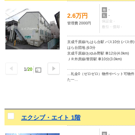
-
敷
2.6万円
-
礼
保証金 -
管理費 2000円
敷引・償却 -
京成千原線/ちはら台駅 バス10分 (バス停
はら台団地 歩3分
京成千原線/おゆみ野駅 車12分(4.0km)
ＪＲ外房線/誉田駅 車10分(3.0km)
1
/
20
…礼金0（ゼロゼロ）物件やペット可物件
た一…
エクシブ・エイト 1階
-
敷