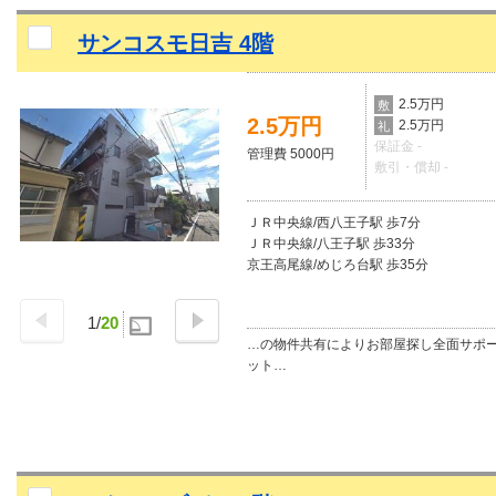
サンコスモ日吉 4階
2.5万円
敷
2.5万円
2.5万円
礼
保証金 -
管理費 5000円
敷引・償却 -
ＪＲ中央線/西八王子駅 歩7分
ＪＲ中央線/八王子駅 歩33分
京王高尾線/めじろ台駅 歩35分
1
/
20
…の物件共有によりお部屋探し全面サポ
ット…