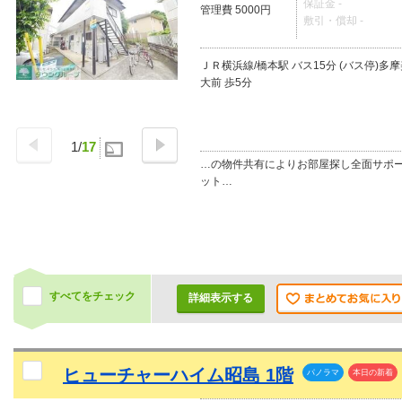
保証金 -
管理費 5000円
敷引・償却 -
ＪＲ横浜線/橋本駅 バス15分 (バス停)多
大前 歩5分
1
/
17
…の物件共有によりお部屋探し全面サポ
ット…
すべてをチェック
詳細表示する
ヒューチャーハイム昭島 1階
パノラマ
本日の新着