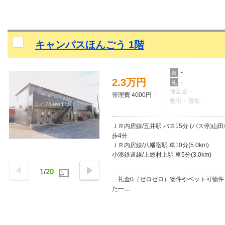
キャンパスほんごう 1階
-
敷
2.3万円
-
礼
保証金 -
管理費 4000円
敷引・償却 -
ＪＲ内房線/五井駅 バス15分 (バス停)山
歩4分
ＪＲ内房線/八幡宿駅 車10分(5.0km)
小湊鉄道線/上総村上駅 車5分(3.0km)
1
/
20
…礼金0（ゼロゼロ）物件やペット可物件
た一…