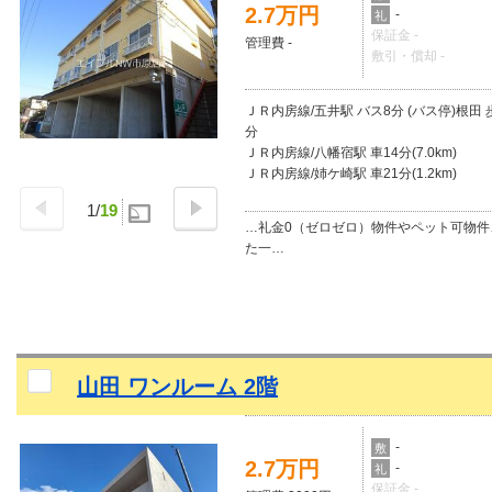
2.7万円
-
礼
保証金 -
管理費 -
敷引・償却 -
ＪＲ内房線/五井駅 バス8分 (バス停)根田 
分
ＪＲ内房線/八幡宿駅 車14分(7.0km)
ＪＲ内房線/姉ケ崎駅 車21分(1.2km)
1
/
19
…礼金0（ゼロゼロ）物件やペット可物件
た一…
山田 ワンルーム 2階
-
敷
2.7万円
-
礼
保証金 -