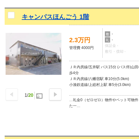
キャンパスほんごう 1階
-
敷
2.3万円
-
礼
保証金 -
管理費 4000円
敷引・償却 -
ＪＲ内房線/五井駅 バス15分 (バス停)山
歩4分
ＪＲ内房線/八幡宿駅 車10分(5.0km)
小湊鉄道線/上総村上駅 車5分(3.0km)
1
/
20
…礼金0（ゼロゼロ）物件やペット可物件
た一…