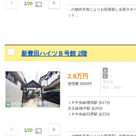
1
/
20
…の物件共有によりお部屋探し全面サポ
ット…
新豊田ハイツＢ号館 2階
-
敷
2.9万円
-
礼
保証金 -
管理費 3000円
敷引・償却 -
ＪＲ中央線/豊田駅 歩17分
京王線/南平駅 歩20分
ＪＲ中央線/日野駅 歩23分
1
/
20