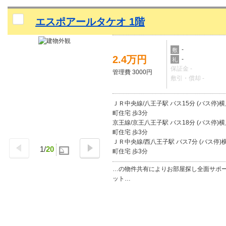
エスポアールタケオ 1階
-
敷
2.4万円
-
礼
保証金 -
管理費 3000円
敷引・償却 -
ＪＲ中央線/八王子駅 バス15分 (バス停)
町住宅 歩3分
京王線/京王八王子駅 バス18分 (バス停)
町住宅 歩3分
ＪＲ中央線/西八王子駅 バス7分 (バス停)
1
/
20
町住宅 歩3分
…の物件共有によりお部屋探し全面サポ
ット…