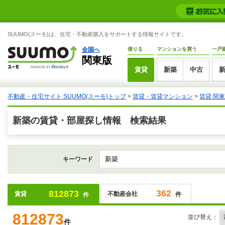
SUUMO(スーモ)は、住宅・不動産購入をサポートする情報サイトです。
全国へ
借りる
マンションを買う
一戸
関東版
賃貸
新築
中古
不動産・住宅サイト SUUMO(スーモ)トップ
>
賃貸・賃貸マンション
>
賃貸 関東
新築の賃貸・部屋探し情報 検索結果
キーワード
362
812873
賃貸
不動産会社
件
件
812873
並び替え：
件