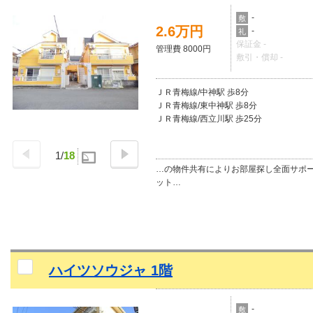
-
敷
2.6万円
-
礼
保証金 -
管理費 8000円
敷引・償却 -
ＪＲ青梅線/中神駅 歩8分
ＪＲ青梅線/東中神駅 歩8分
ＪＲ青梅線/西立川駅 歩25分
1
/
18
…の物件共有によりお部屋探し全面サポ
ット…
ハイツソウジャ 1階
-
敷