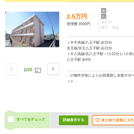
-
敷
2.5万円
-
礼
保証金 -
管理費 3500円
敷引・償却 -
ＪＲ中央線/八王子駅 歩25分
京王線/京王八王子駅 歩22分
ＪＲ八高線/北八王子駅 バス22分 (バス停
八王子駅 歩4分
1
/
20
…の物件共有によりお部屋探し全面サポ
ット…
すべてをチェック
詳細表示する