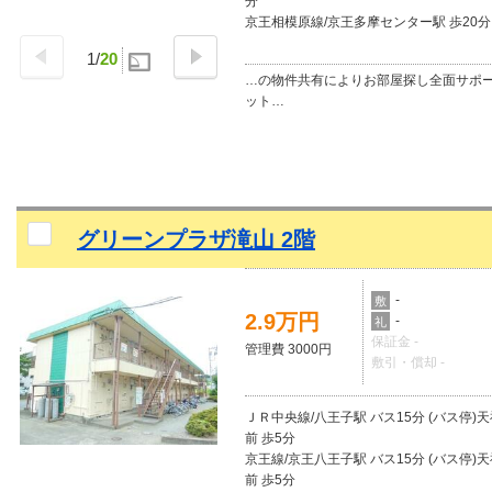
分
京王相模原線/京王多摩センター駅 歩20分
1
/
20
…の物件共有によりお部屋探し全面サポ
ット…
グリーンプラザ滝山 2階
-
敷
2.9万円
-
礼
保証金 -
管理費 3000円
敷引・償却 -
ＪＲ中央線/八王子駅 バス15分 (バス停)
前 歩5分
京王線/京王八王子駅 バス15分 (バス停)
前 歩5分