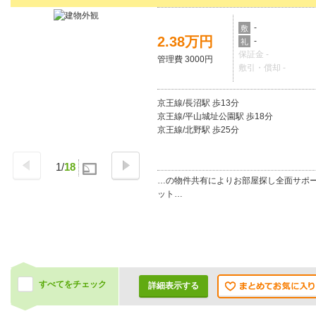
-
敷
2.38万円
-
礼
保証金 -
管理費 3000円
敷引・償却 -
京王線/長沼駅 歩13分
京王線/平山城址公園駅 歩18分
京王線/北野駅 歩25分
1
/
18
…の物件共有によりお部屋探し全面サポ
ット…
すべてをチェック
詳細表示する