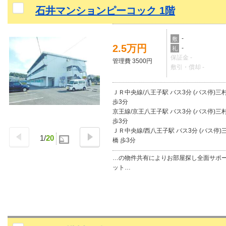
石井マンションピーコック 1階
-
敷
2.5万円
-
礼
保証金 -
管理費 3500円
敷引・償却 -
ＪＲ中央線/八王子駅 バス3分 (バス停)三
歩3分
京王線/京王八王子駅 バス3分 (バス停)三
歩3分
ＪＲ中央線/西八王子駅 バス3分 (バス停)
1
/
20
橋 歩3分
…の物件共有によりお部屋探し全面サポ
ット…