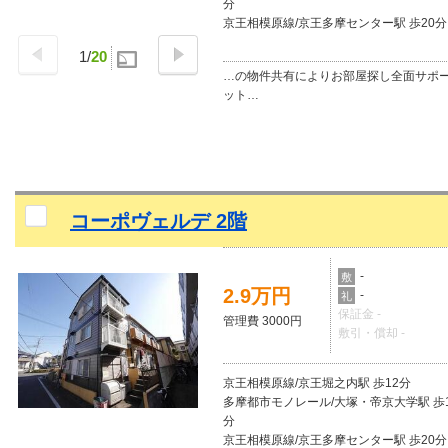
分
京王相模原線/京王多摩センター駅 歩20分
1
/
20
…の物件共有によりお部屋探し全面サポ
ット…
コーポヴェルデ 2階
-
敷
2.9万円
-
礼
保証金 -
管理費 3000円
敷引・償却 -
京王相模原線/京王堀之内駅 歩12分
多摩都市モノレール/大塚・帝京大学駅 歩
分
京王相模原線/京王多摩センター駅 歩20分