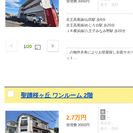
管理費 3000円
敷引・償却 -
京王高尾線/山田駅 歩8分
京王高尾線/めじろ台駅 歩20分
ＪＲ横浜線/八王子みなみ野駅 歩20分
1
/
20
…の物件共有によりお部屋探し全面サポ
ット…
聖蹟桜ヶ丘 ワンルーム 2階
-
敷
2.7万円
-
礼
保証金 -
管理費 3000円
敷引・償却 -