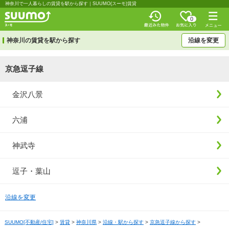
神奈川で一人暮らしの賃貸を駅から探す｜SUUMO(スーモ)賃貸
0
神奈川の賃貸を駅から探す
沿線を変更
京急逗子線
金沢八景
六浦
神武寺
逗子・葉山
沿線を変更
SUUMO[不動産/住宅]
>
賃貸
>
神奈川県
>
沿線・駅から探す
>
京急逗子線から探す
>