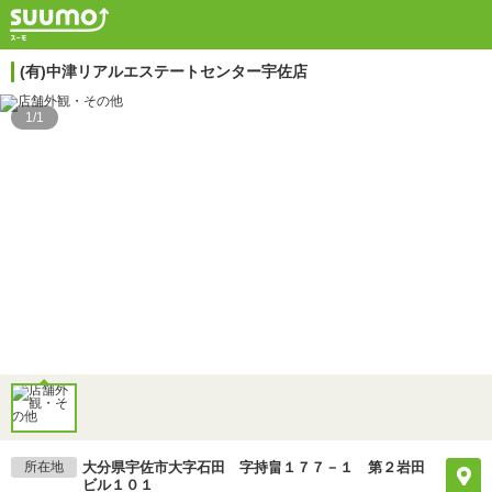
(有)中津リアルエステートセンター宇佐店
1/1
所在地
大分県宇佐市大字石田 字持畠１７７－１ 第２岩田
ビル１０１