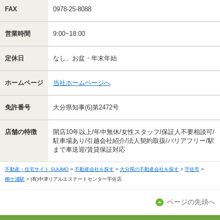
FAX
0978-25-8088
営業時間
9:00~18:00
定休日
なし、お盆・年末年始
ホームページ
当社ホームページへ
免許番号
大分県知事(6)第2472号
店舗の特徴
開店10年以上/年中無休/女性スタッフ/保証人不要相談可/
駐車場あり/引越会社紹介/法人契約取扱/バリアフリー/駅
まで車送迎/賃貸保証対応
不動産・住宅サイト SUUMO
不動産会社を探す
大分県の不動産会社を探す
宇佐市
柳ケ浦駅
(有)中津リアルエステートセンター宇佐店
ページの先頭へ