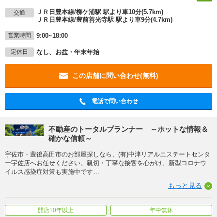
ＪＲ日豊本線/柳ケ浦駅 駅より車10分(5.7km)
交通
ＪＲ日豊本線/豊前善光寺駅 駅より車9分(4.7km)
9:00~18:00
営業時間
なし、お盆・年末年始
定休日
この店舗に問い合わせ(無料)
電話で問い合わせ
不動産のトータルプランナー ～ホットな情報＆
確かな信頼～
宇佐市・豊後高田市のお部屋探しなら、(有)中津リアルエステートセンタ
ー宇佐店へお任せください。親切・丁寧な接客を心がけ、新型コロナウ
イルス感染症対策も実施中です
…
もっと見る
開店10年以上
年中無休