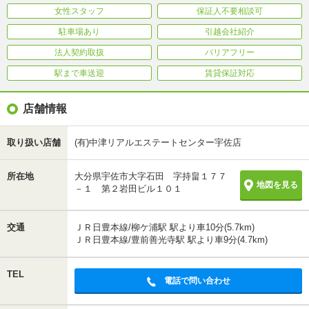
女性スタッフ
保証人不要相談可
駐車場あり
引越会社紹介
法人契約取扱
バリアフリー
駅まで車送迎
賃貸保証対応
店舗情報
取り扱い店舗
(有)中津リアルエステートセンター宇佐店
所在地
大分県宇佐市大字石田 字持畠１７７
地図を見る
－１ 第２岩田ビル１０１
交通
ＪＲ日豊本線/柳ケ浦駅 駅より車10分(5.7km)
ＪＲ日豊本線/豊前善光寺駅 駅より車9分(4.7km)
TEL
電話で問い合わせ