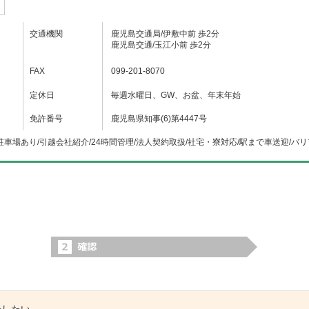
交通機関
鹿児島交通局/伊敷中前 歩2分
鹿児島交通/玉江小前 歩2分
FAX
099-201-8070
定休日
毎週水曜日、GW、お盆、年末年始
免許番号
鹿児島県知事(6)第4447号
駐車場あり/引越会社紹介/24時間管理/法人契約取扱/社宅・寮対応/駅まで車送迎/バ
談したい