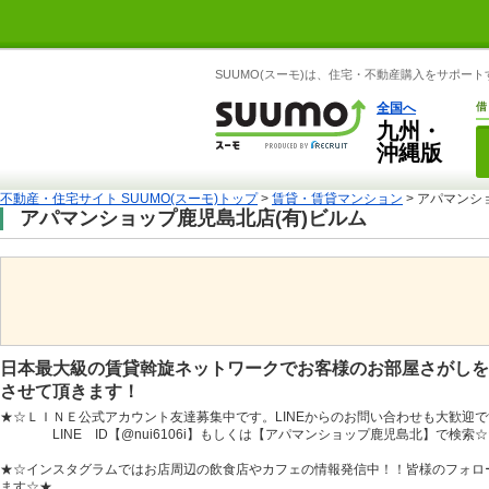
SUUMO(スーモ)は、住宅・不動産購入をサポー
全国へ
借
九州・
沖縄版
不動産・住宅サイト SUUMO(スーモ)トップ
>
賃貸・賃貸マンション
> アパマンシ
アパマンショップ鹿児島北店(有)ビルム
日本最大級の賃貸斡旋ネットワークでお客様のお部屋さがしを
させて頂きます！
★☆ＬＩＮＥ公式アカウント友達募集中です。LINEからのお問い合わせも大歓迎
LINE ID【@nui6106i】もしくは【アパマンショップ鹿児島北】で検索☆
★☆インスタグラムではお店周辺の飲食店やカフェの情報発信中！！皆様のフォロ
ます☆★