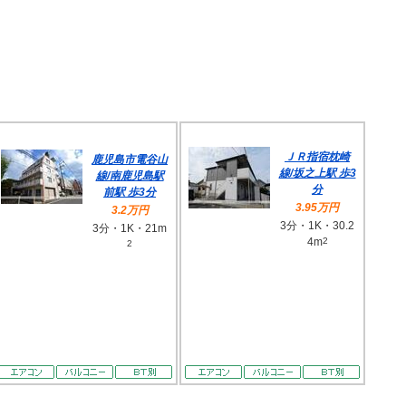
ＪＲ指宿枕崎
鹿児島市電谷山
線/坂之上駅 歩3
線/南鹿児島駅
分
前駅 歩3分
3.95万円
3.2万円
3分・1K・30.2
3分・1K・21m
4m
2
2