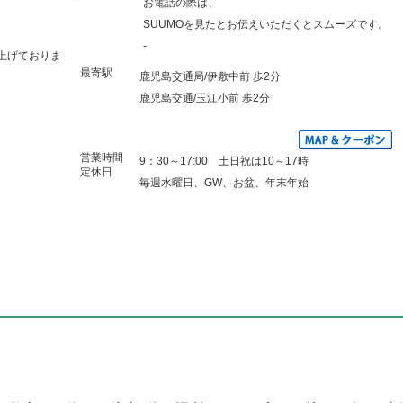
お電話の際は、
SUUMOを見たとお伝えいただくとスムーズです。
-
上げておりま
最寄駅
鹿児島交通局/伊敷中前 歩2分
鹿児島交通/玉江小前 歩2分
営業時間
9：30～17:00 土日祝は10～17時
定休日
毎週水曜日、GW、お盆、年末年始