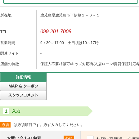
所在地
鹿児島県鹿児島市下伊敷１－６－１
099-201-7008
TEL
営業時間
9：30～17:00 土日祝は10～17時
関連サイト
-
店舗の特徴
保証人不要相談可/キッズ対応有/入居ローン/賃貸保証対応/
必須
は必須項目です。必ず入力してください。
お問い合わせ内容
必須
お店に直接行って相