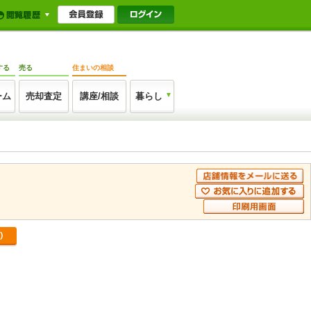
する
売る
住まいの相談
ーム
売却査定
講座/相談
暮らし