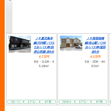
ＪＲ鹿児島本
ＪＲ指宿枕崎
線/川内駅 バス1
線/谷山駅 バス8
2分 (バス停)別
分 (バス停)窪田
府公民館 歩9分
歩5分
4.7万円
4.3万円
9分・1LDK・4
5分・2DK・44.
5.19m
2
67m
2