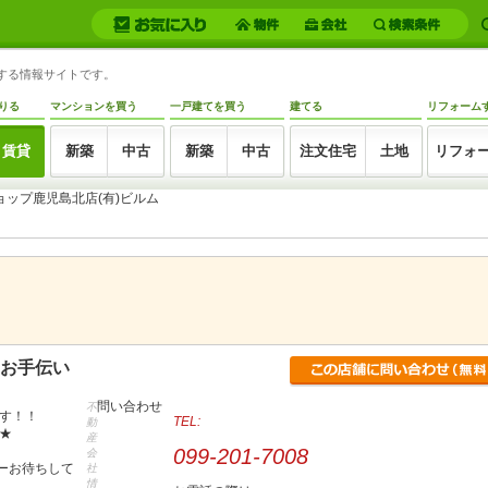
トする情報サイトです。
りる
マンションを買う
一戸建てを買う
建てる
リフォーム
賃貸
新築
中古
新築
中古
注文住宅
土地
リフォ
ョップ鹿児島北店(有)ビルム
お手伝い
問い合わせ
不
です！！
TEL:
動
★
産
099-201-7008
会
ーお待ちして
社
情