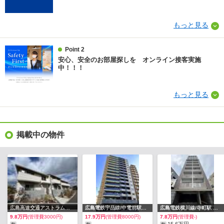
もっと見る
Point 2
安心、安全のお部屋探しを オンライン接客実施
中！！！
もっと見る
掲載中の物件
広島高速交通アストラムライン/大塚駅 歩15分
広島電鉄宇品線/中電前駅 歩10分
広島電鉄横川線/寺町駅 歩6分
9.8万円
(管理費3000円)
17.9万円
(管理費8000円)
7.8万円
(管理費-)