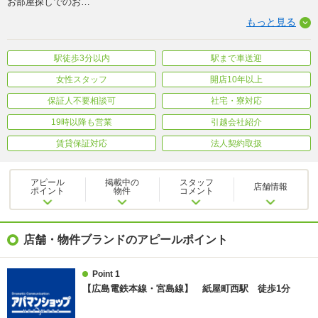
お部屋探しでのお
…
もっと見る
駅徒歩3分以内
駅まで車送迎
女性スタッフ
開店10年以上
保証人不要相談可
社宅・寮対応
19時以降も営業
引越会社紹介
賃貸保証対応
法人契約取扱
アピール
掲載中の
スタッフ
店舗情報
ポイント
物件
コメント
店舗・物件ブランドのアピールポイント
Point 1
【広島電鉄本線・宮島線】 紙屋町西駅 徒歩1分