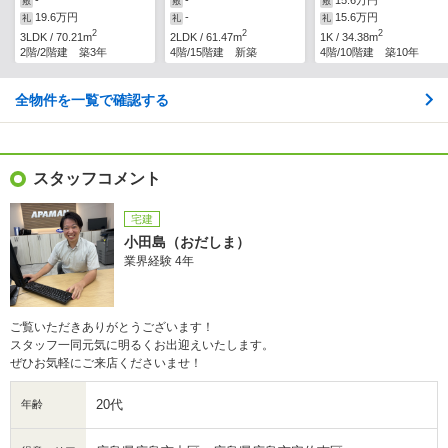
-
-
15.6万円
敷
敷
敷
19.6万円
-
15.6万円
礼
礼
礼
2
2
2
3LDK / 70.21m
2LDK / 61.47m
1K / 34.38m
2階/2階建 築3年
4階/15階建 新築
4階/10階建 築10年
全物件を一覧で確認する
スタッフコメント
宅建
小田島（おだしま）
業界経験 4年
ご覧いただきありがとうございます！
スタッフ一同元気に明るくお出迎えいたします。
ぜひお気軽にご来店くださいませ！
20代
年齢