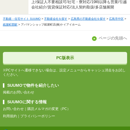
上/保証人不要相談可/社宅・寮対応/19時以降も営業/引越
会社紹介/賃貸保証対応/法人契約取扱/多店舗展開
不動産・住宅サイト SUUMO
不動産会社を探す
広島県の不動産会社を探す
広島市中区
紙屋町西駅
アパマンショップ紙屋町店(株)ケイアイホーム
ページの先頭へ
PC版表示
※PCサイトへ遷移できない場合は、設定メニューからキャッシュ消去をお試し
ください。
SUUMOで物件を紹介したい
掲載のお問い合わせ
SUUMOに関する情報
お問い合わせ
購読メルマガの変更（PC）
利用規約
プライバシーポリシー