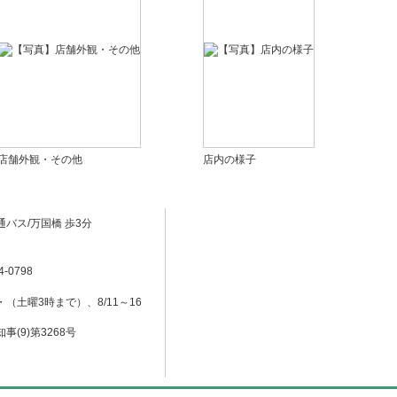
店舗外観・その他
店内の様子
通バス/万国橋 歩3分
4-0798
（土曜3時まで）、8/11～16
事(9)第3268号