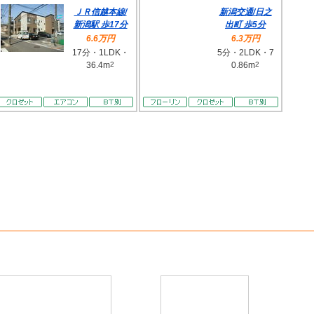
ＪＲ信越本線/
新潟交通/日之
新潟駅 歩17分
出町 歩5分
6.6万円
6.3万円
17分・1LDK・
5分・2LDK・7
36.4m
2
0.86m
2