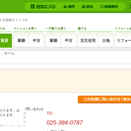
トする情報サイトです。
りる
マンションを買う
一戸建てを買う
建てる
リフォーム
賃貸
新築
中古
新築
中古
注文住宅
土地
リフォ
バン・ホーム
問い合わせ
不
おります。お
TEL:
動
おります。
産
025-384-0787
会
株)アーバン・ホーム