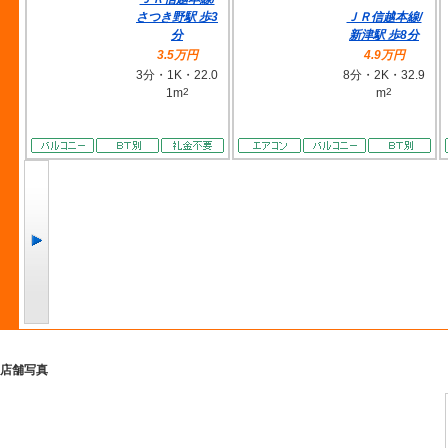
さつき野駅 歩3
ＪＲ信越本線/
分
新津駅 歩8分
3.5万円
4.9万円
3分・1K・22.0
8分・2K・32.9
1m
2
m
2
店舗写真