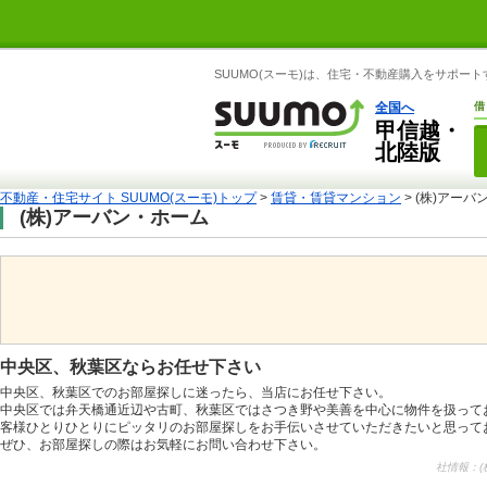
SUUMO(スーモ)は、住宅・不動産購入をサポー
全国へ
借
甲信越・
北陸版
不動産・住宅サイト SUUMO(スーモ)トップ
>
賃貸・賃貸マンション
> (株)アー
(株)アーバン・ホーム
中央区、秋葉区ならお任せ下さい
中央区、秋葉区でのお部屋探しに迷ったら、当店にお任せ下さい。
中央区では弁天橋通近辺や古町、秋葉区ではさつき野や美善を中心に物件を扱って
客様ひとりひとりにピッタリのお部屋探しをお手伝いさせていただきたいと思って
ぜひ、お部屋探しの際はお気軽にお問い合わせ下さい。
社情報：(