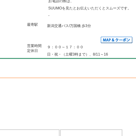
お電話の際は、
SUUMOを見たとお伝えいただくとスムーズです。
-
最寄駅
新潟交通バス/万国橋 歩3分
営業時間
９：００～１７：００
定休日
日・祝・（土曜3時まで）、8/11～16