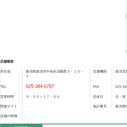
店舗概要
所在地
新潟県新潟市中央区沼垂西３－１０－
交通機関
新潟交
１
025-384-0787
TEL
FAX
025-38
営業時間
９：００～１７：００
定休日
日・祝・
関連サイト
-
免許番号
新潟県知
店舗の特徴
-