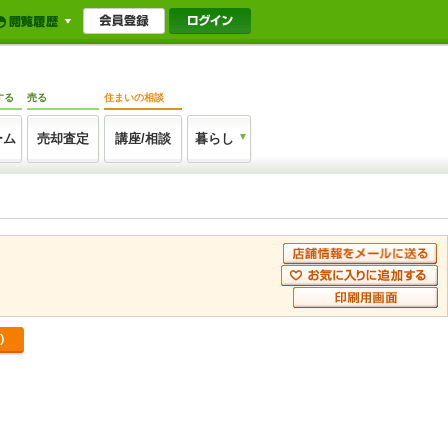
する
売る
住まいの相談
ーム
売却査定
講座/相談
暮らし