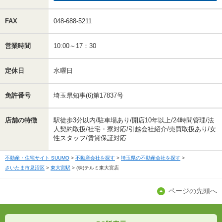
FAX
048-688-5211
営業時間
10:00～17：30
定休日
水曜日
免許番号
埼玉県知事(6)第17837号
店舗の特徴
駅徒歩3分以内/駐車場あり/開店10年以上/24時間管理/法
人契約取扱/社宅・寮対応/引越会社紹介/売買取扱あり/女
性スタッフ/賃貸保証対応
不動産・住宅サイト SUUMO
不動産会社を探す
埼玉県の不動産会社を探す
さいたま市見沼区
東大宮駅
(株)テルミ東大宮店
ページの先頭へ