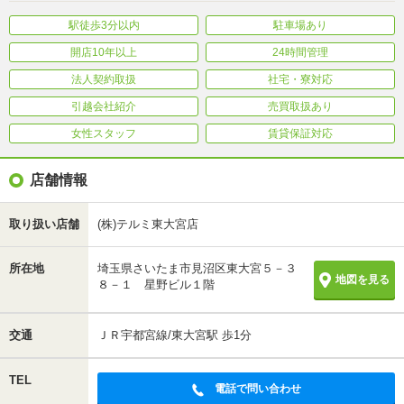
駅徒歩3分以内
駐車場あり
開店10年以上
24時間管理
法人契約取扱
社宅・寮対応
引越会社紹介
売買取扱あり
女性スタッフ
賃貸保証対応
店舗情報
取り扱い店舗
(株)テルミ東大宮店
所在地
埼玉県さいたま市見沼区東大宮５－３
地図を見る
８－１ 星野ビル１階
交通
ＪＲ宇都宮線/東大宮駅 歩1分
TEL
電話で問い合わせ