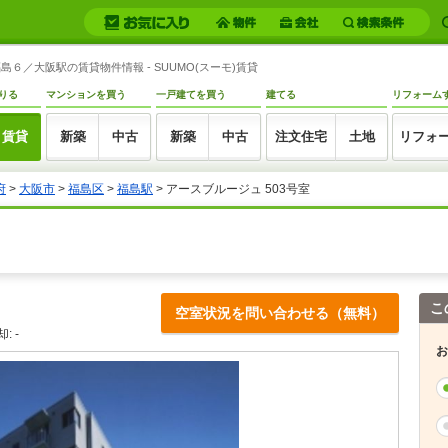
６／大阪駅の賃貸物件情報 - SUUMO(スーモ)賃貸
りる
マンションを買う
一戸建てを買う
建てる
リフォーム
賃貸
新築
中古
新築
中古
注文住宅
土地
リフォ
府
>
大阪市
>
福島区
>
福島駅
> アースブルージュ 503号室
こ
空室状況を問い合わせる（無料）
: -
お