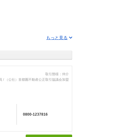
もっと見る
取引態様：仲介
員 / （公社）首都圏不動産公正取引協議会加盟
0800-1237816