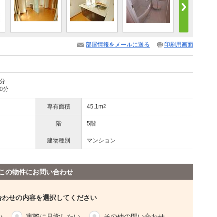
部屋情報をメールに送る
印刷用画面
9分
0分
専有面積
45.1m
2
階
5階
建物種別
マンション
この物件にお問い合わせ
合わせの内容を選択してください
い
実際に見学したい
その他の問い合わせ