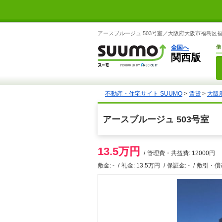
アースブルージュ 503号室／大阪府大阪市福島区福島
全国へ
借
関西版
不動産・住宅サイト SUUMO
>
賃貸
>
大阪
アースブルージュ 503号室
13.5万円
管理費・共益費: 12000円
敷金: -
礼金: 13.5万円
保証金: -
敷引・償却