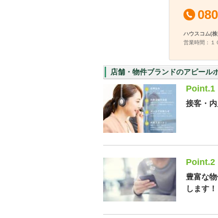
080
ハウスコム(株
営業時間：１
店舗・物件ブランドのアピール
Point.1
接客・内
Point.2
豊富な物
します！