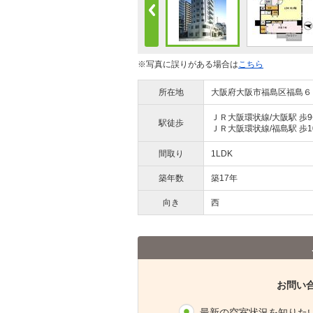
※写真に誤りがある場合は
こちら
所在地
大阪府大阪市福島区福島６
ＪＲ大阪環状線/大阪駅 歩
駅徒歩
ＪＲ大阪環状線/福島駅 歩1
間取り
1LDK
築年数
築17年
向き
西
お問い
最新の空室状況を知りた