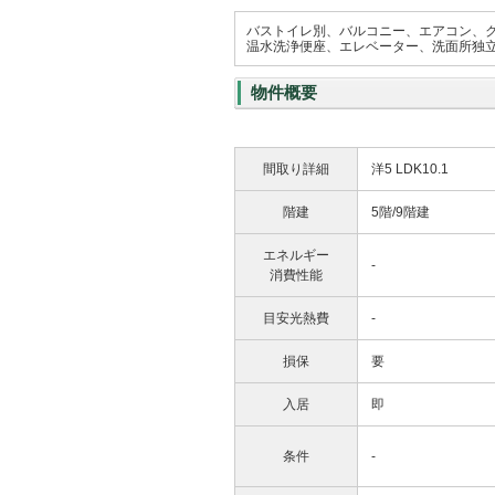
バストイレ別、バルコニー、エアコン、
温水洗浄便座、エレベーター、洗面所独立
物件概要
間取り詳細
洋5 LDK10.1
階建
5階/9階建
エネルギー
-
消費性能
目安光熱費
-
損保
要
入居
即
条件
-