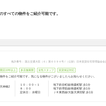
のすべての物件をご紹介可能です。
免許番号： 国土交通大臣（６）第６０９４号 / （公財）日本賃貸住宅管理協会会
開店10年以上
多店舗展開
女性スタッフ
賃貸保証対応
物件をご紹介可能です。気になる物件がございましたらお知らせください。
１０：００～１
地下鉄谷町線/南森町駅 歩1分
天神橋2
８：００
地下鉄堺筋線/南森町駅 歩1分
定休日： 水曜日
ＪＲ東西線/大阪天満宮駅 歩1分