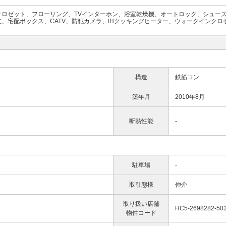
クロゼット、フローリング、TVインターホン、浴室乾燥機、オートロック、シュー
、宅配ボックス、CATV、防犯カメラ、IHクッキングヒーター、ウォークインクロ
構造
鉄筋コン
築年月
2010年8月
断熱性能
-
駐車場
-
取引態様
仲介
取り扱い店舗
HC5-2698282-50
物件コード