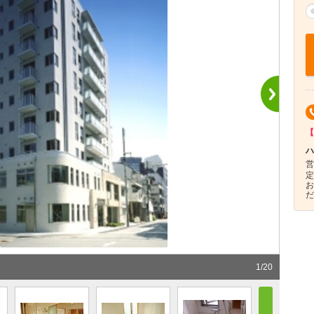
【
ハ
営
定
お
だ
1
/
20