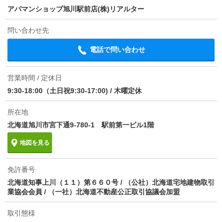
アパマンショップ旭川駅前店(株)リアルター
損保
要
交通
ＪＲ石北本線/新旭川駅 歩31分
問い合わせ先
保証会社
保証会社利用必 【初回保証委託料】月額賃料等の５
０％（最低保証料２０，０００円）／【月額手数料】
電話で問い合わせ
月額賃料等の１．５％／【更新保証料】１０，０００
1分で完了！入力2項目！
円／年
この物件にお問い合わせ
営業時間 / 定休日
ほか初期費用
合計3.3万円（内訳：水廻り美装代）
9:30-18:00（土日祝9:30-17:00)
/
木曜定休
Ｎ ＳＴＡＧＥ（エヌ・ステージ）１ 1階
6.9万円
(管理費 -)
その他諸費用
２４時間駆けつけサービス １６５０円（月額）
6.9万円
0円
所在地
敷
礼
2LDK｜66.24m²｜1階/2階建
情報更新日
北海道旭川市宮下通9-780-1 駅前第一ビル1階
2026/08/08
地図を見る
空室状況を問い合わせ
次回更新予定日
2026/08/16
物件備考
［退去時費用 暖房機保守点検料：２２，０００円※
免許番号
詳細について
間取り・設備を
実際に
見学したい
故意・過失等別途実費］【退去時】エアコン分解掃除
問い合わせ
問い合わせ
北海道知事上川（１１）第６６０号 / （公社）北海道宅地建物取引
代／物件により有無があります。お問い合わせくださ
業協会会員 / （一社）北海道不動産公正取引協議会加盟
い ※町内会費（準）２００円・（正）４００円かか
ります 保証会社:オリコ
不動産会社に相談したい
取引態様