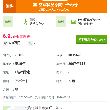
空室状況を問い合わせ
無料
2項目のみ入力すればOK！
実際に
他の写真がないか
無料
無料
見学したい
問い合わせ
6.9
万円
管理費
-
初期費用を知りたい
6.9万円
-
敷
礼
2LDK
66.24m²
間取り
：
広さ
：
築19年
2007年11月
築年数
：
築年月
：
1階/2階建
-
階建
：
向き
：
アパート
木造
種別
：
構造
：
即
入居
：
情報更新日：2026/08/08｜次回更新予定日：2026/08/16
北海道旭川市大町二条６