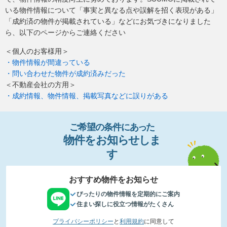
いる物件情報について「事実と異なる点や誤解を招く表現がある」
「成約済の物件が掲載されている」などにお気づきになりました
ら、以下のページからご連絡ください
＜個人のお客様用＞
・物件情報が間違っている
・問い合わせた物件が成約済みだった
＜不動産会社の方用＞
・成約情報、物件情報、掲載写真などに誤りがある
ご希望の条件
に
あっ
た
物件
を
お
知
らせし
ま
す
おすすめ物件をお知らせ
ぴったりの物件情報を定期的にご案内
住まい探しに役立つ情報がたくさん
プライバシーポリシー
と
利用規約
に同意して