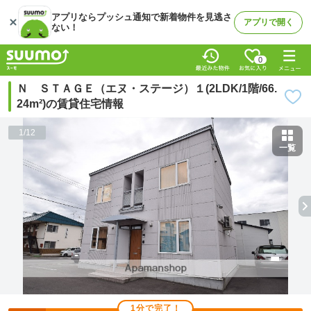
アプリならプッシュ通知で新着物件を見逃さ
アプリで開く
ない！
0
Ｎ ＳＴＡＧＥ（エヌ・ステージ）１(2LDK/1階/66.
24m²)の賃貸住宅情報
1
/
12
一覧
1分で完了！