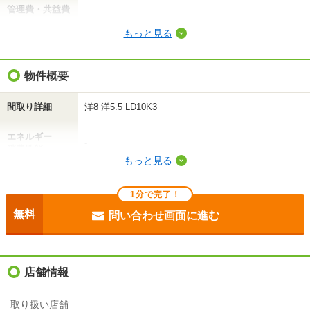
管理費・共益費
-
もっと見る
敷金（保証金）
6.9万円
礼金（敷引・償
物件概要
-
却金）
間取り詳細
洋8 洋5.5 LD10K3
間取り / 専有面
2LDK
/
66.24m²
積
エネルギー
-
消費性能
種別 / 構造
アパート
/
木造
もっと見る
断熱性能
-
築年 / 築年月
築19年
/
2007年11月
1分で完了！
目安光熱費
-
階建
1階/2階建
無料
問い合わせ画面に進む
駐車場
付無料/駐2台可
総戸数
2戸
入居
即
店舗情報
向き
-
条件
-
住所
北海道旭川市大町二条６
取り扱い店舗