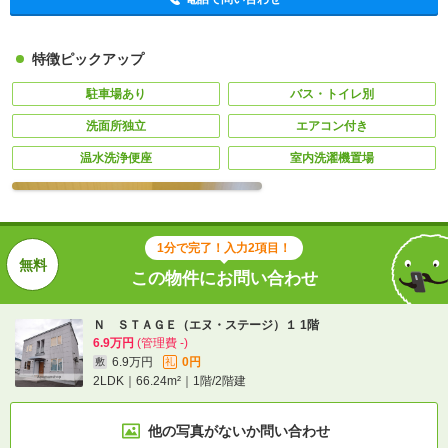
特徴ピックアップ
駐車場あり
バス・トイレ別
洗面所独立
エアコン付き
温水洗浄便座
室内洗濯機置場
1分で完了！入力2項目！
この物件にお問い合わせ
Ｎ ＳＴＡＧＥ（エヌ・ステージ）１ 1階
6.9万円
(管理費 -)
6.9万円
0円
敷
礼
2LDK｜66.24m²｜1階/2階建
他の写真がないか
問い合わせ