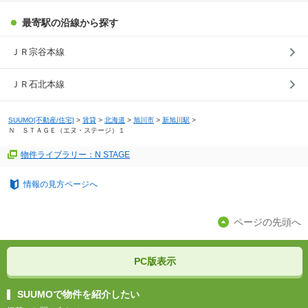
最寄駅の沿線から探す
ＪＲ宗谷本線
ＪＲ石北本線
SUUMO[不動産/住宅]
>
賃貸
>
北海道
>
旭川市
>
新旭川駅
>
Ｎ ＳＴＡＧＥ（エヌ・ステージ）１
物件ライブラリー：N STAGE
情報の見方ページへ
ページの先頭へ
PC版表示
SUUMOで物件を紹介したい