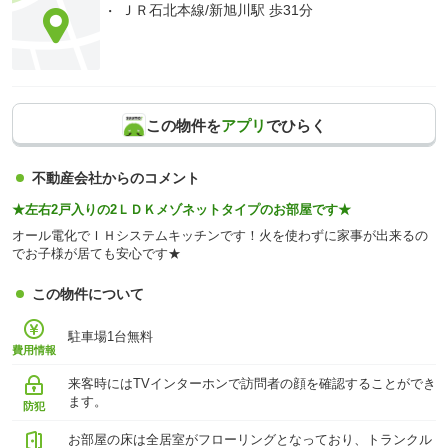
ＪＲ石北本線/新旭川駅 歩31分
この物件を
アプリ
でひらく
不動産会社からのコメント
★左右2戸入りの2ＬＤＫメゾネットタイプのお部屋です★
オール電化でＩＨシステムキッチンです！火を使わずに家事が出来るの
でお子様が居ても安心です★
この物件について
駐車場1台無料
費用情報
来客時にはTVインターホンで訪問者の顔を確認することができ
ます。
防犯
お部屋の床は全居室がフローリングとなっており、トランクル