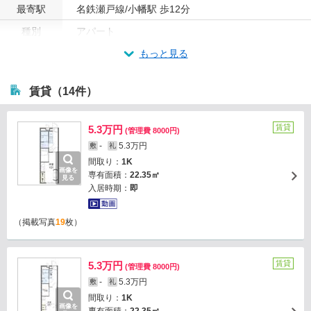
最寄駅
名鉄瀬戸線/小幡駅 歩12分
種別
アパート
もっと見る
賃貸（14件）
賃貸
5.3万円
(管理費 8000円)
-
5.3万円
敷
礼
間取り：
1K
画像を
専有面積：
22.35㎡
見る
入居時期：
即
（掲載写真
19
枚）
賃貸
5.3万円
(管理費 8000円)
-
5.3万円
敷
礼
間取り：
1K
画像を