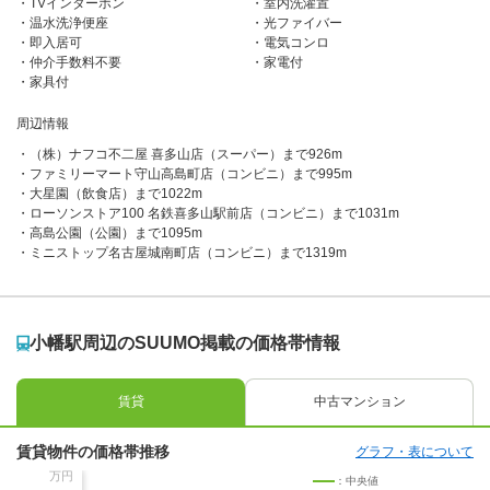
TVインターホン
室内洗濯置
温水洗浄便座
光ファイバー
即入居可
電気コンロ
仲介手数料不要
家電付
家具付
周辺情報
（株）ナフコ不二屋 喜多山店（スーパー）まで926m
ファミリーマート守山高島町店（コンビニ）まで995m
大星園（飲食店）まで1022m
ローソンストア100 名鉄喜多山駅前店（コンビニ）まで1031m
高島公園（公園）まで1095m
ミニストップ名古屋城南町店（コンビニ）まで1319m
小幡駅周辺のSUUMO掲載の価格帯情報
賃貸
中古マンション
賃貸物件の価格帯推移
グラフ・表について
万円
：中央値