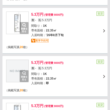
賃貸
5.3万円
(管理費 8000円)
-
5.3万円
敷
礼
間取り：
1K
画像を
専有面積：
22.35㎡
見る
入居時期：
'26年8月下旬
（掲載写真
20
枚）
賃貸
5.3万円
(管理費 8000円)
-
5.3万円
敷
礼
間取り：
1K
画像を
専有面積：
22.35㎡
見る
入居時期：
即
（掲載写真
20
枚）
賃貸
5.3万円
(管理費 8000円)