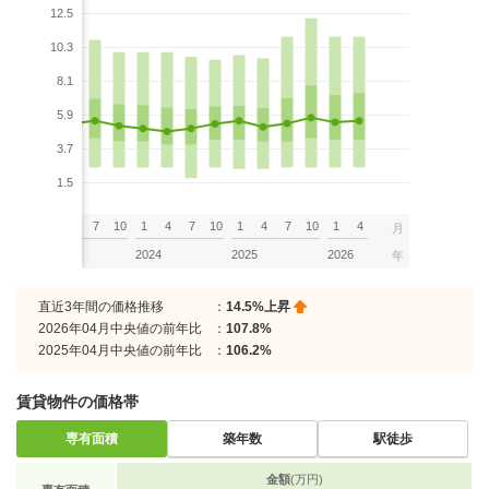
12.5
10.3
8.1
5.9
3.7
1.5
7
10
1
4
7
10
1
4
7
10
1
4
7
10
1
4
月
2023
2024
2025
2026
年
直近3年間の価格推移
：
14.5%上昇
2026年04月中央値の前年比
：
107.8%
2025年04月中央値の前年比
：
106.2%
賃貸物件の価格帯
専有面積
築年数
駅徒歩
金額
(万円)