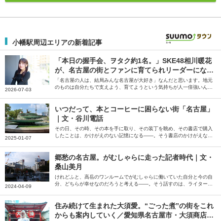
小幡駅周辺エリアの新着記事
「本日の握手会、ヲタク約1名。」SKE48相川暖花
が、名古屋の街とファンに育てられリーダーになる
まで
「名古屋の人は、結局みんな名古屋が大好き」なんだと思います。地元
のものは自分たちで支えよう、育てようという気持ちが人一倍強いんで
2026-07-03
すよね――。そう話すのは、SKE48のリーダー・相川暖花さん。生ま
れ育った愛知県の魅力について伺いました。
いつだって、本とコーヒーに困らない街「名古屋」
｜文・谷川電話
その日、その時、その本を手に取り、その装丁を眺め、その書店で購入
したことは、かけがえのない記憶になる――。そう書店のかけがえなさ
2025-01-07
を説くのは、歌人の谷川電話さん。生活を本とコーヒーに支えられてい
ると話す谷川さんに、書店や喫茶店が多く存在する名古屋の魅力を綴っ
ていただきました。
郷愁の名古屋。がむしゃらに走った記者時代｜文・
桑山美月
けれどふと、高岳のワンルームでがむしゃらに働いていた自分と今の自
分、どちらが幸せなのだろうと考える――。そう話すのは、ライターの
2024-04-09
桑山美月さん。上京前、テレビ局報道記者・ディレクターとして目まぐ
るしい日々を送っていた故郷・名古屋について綴っていただきました。
住み続けて生まれた大須愛。“ごった煮”の街をこれ
からも案内していく／愛知県名古屋市・大須商店街