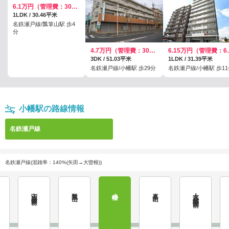
6.1万円（管理費：3000円）
1LDK / 30.46平米
名鉄瀬戸線/瓢箪山駅 歩4
分
4.7万円（管理費：3000円）
6.15万
3DK / 51.03平米
1LDK / 31.39平米
名鉄瀬戸線/小幡駅 歩29分
名鉄瀬戸線/小幡駅 歩11
小幡駅の路線情報
名鉄瀬戸線
名鉄瀬戸線(混雑率：140%(矢田→大曽根))
守山自衛隊前
瓢箪山
小幡
喜多山
大森・金城学院前