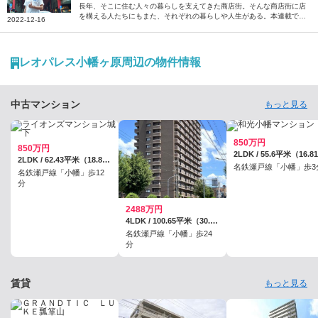
「大須案内人」スティーブン・カーターさん【商店
長年、そこに住む人々の暮らしを支えてきた商店街。そんな商店街に店
を構える人たちにもまた、それぞれの暮らしや人生がある。本連載で
街の住人たち】
2022-12-16
は、“商店街の住人”の暮らしや人生に密着するとともに、街への想いを
紐解いていきます。今回は、毎週土日に愛知県の大須商店街を案内する
「大須案内人」の1人であるスティーブン・カーターさんにお話を伺い
ました。
レオパレス小幡ヶ原周辺の物件情報
中古マンション
もっと見る
850万円
850万円
2LDK / 62.43平米（18.88坪）（壁芯）
名鉄瀬戸線「小幡」歩3
名鉄瀬戸線「小幡」歩12
分
2488万円
4LDK / 100.65平米（30.44坪）（壁芯）
名鉄瀬戸線「小幡」歩24
分
賃貸
もっと見る