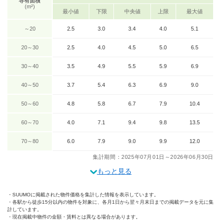
専有面積
(m²)
最小値
下限
中央値
上限
最大値
～20
2.5
3.0
3.4
4.0
5.1
20～30
2.5
4.0
4.5
5.0
6.5
30～40
3.5
4.9
5.5
5.9
6.9
40～50
3.7
5.4
6.3
6.9
9.0
50～60
4.8
5.8
6.7
7.9
10.4
60～70
4.0
7.1
9.4
9.8
13.5
70～80
6.0
7.9
9.0
9.9
12.0
集計期間：2025年07月01日～2026年06月30日
もっと見る
SUUMOに掲載された物件価格を集計した情報を表示しています。
各駅から徒歩15分以内の物件を対象に、各月1日から翌々月末日までの掲載データを元に集
計しています。
現在掲載中物件の金額・賃料とは異なる場合があります。