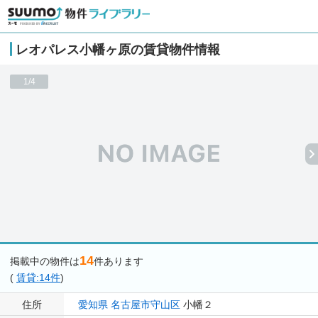
レオパレス小幡ヶ原の賃貸物件情報
1/4
14
掲載中の物件は
件あります
(
賃貸:14件
)
住所
愛知県
名古屋市守山区
小幡２