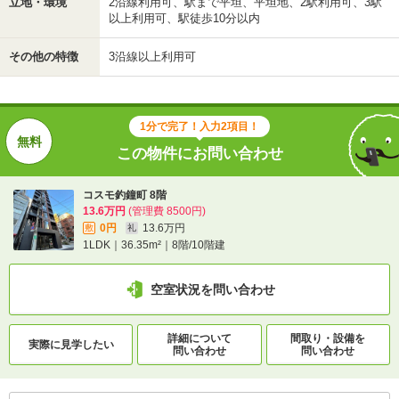
立地・環境
2沿線利用可、駅まで平坦、平坦地、2駅利用可、3駅
以上利用可、駅徒歩10分以内
その他の特徴
3沿線以上利用可
1分で完了！入力2項目！
この物件にお問い合わせ
コスモ釣鐘町 8階
13.6万円
(管理費 8500円)
0円
13.6万円
敷
礼
1LDK｜36.35m²｜8階/10階建
空室状況を問い合わせ
詳細について
間取り・設備を
実際に
見学したい
問い合わせ
問い合わせ