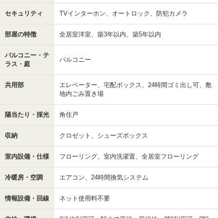
セキュリティ
TVインターホン、オートロック、防犯カメラ
部屋の特徴
全居室洋室、築3年以内、築5年以内
バルコニー・テ
バルコニー
ラス・庭
共用部
エレベーター、宅配ボックス、24時間ゴミ出し可、敷
地内ごみ置き場
陽当たり・採光
角住戸
収納
クロゼット、シューズボックス
室内設備・仕様
フローリング、室内洗濯置、全居室フローリング
冷暖房・空調
エアコン、24時間換気システム
情報設備・回線
ネット使用料不要