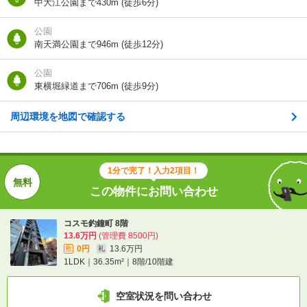
中大江公園まで430m (徒歩6分)
この物件にお問い合わせ
公園
南天満公園まで946m (徒歩12分)
コスモ釣鐘町 8階
13.6万円
(管理費 8500円)
0円
13.6万円
公園
敷
礼
1LDK｜36.35m²｜8階/10階建
東横堀緑道まで706m (徒歩9分)
周辺環境を地図で確認する
空室状況を問い合わせ
詳細について
間取り・設備を
実際に
見学したい
問い合わせ
問い合わせ
1分で完了！入力2項目！
この物件にお問い合わせ
不動産会社に相談したい
コスモ釣鐘町 8階
13.6万円
(管理費 8500円)
無料
電話で問い合わせ
0円
13.6万円
敷
礼
1LDK｜36.35m²｜8階/10階建
空室状況を問い合わせ