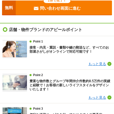
1分で完了！
目安光熱費
-
無料
問い合わせ画面に進む
駐車場
-
入居
即
店舗・物件ブランドのアピールポイント
条件
-
Point 1
接客・内見・重説・書類や鍵の郵送など、すべてのお
損保
2万円2年
部屋さがしがオンラインで対応可能です！
保証会社
オリコフォレントインシュア利用必 初回総賃料の6
もっと見る
0％ 以降、月額総賃料の1％/毎月
Point 2
ほか初期費用
合計2.75万円（内訳：鍵交換代2.75万円）
豊富な物件数とグループ年間仲介件数約8.5万件の実績
と経験で！お客様の新しいライフスタイルをデザイン
その他諸費用
室内清掃費用 44000円
いたします！
もっと見る
情報更新日
2026/08/08
次回更新予定日
2026/08/23
Point 3