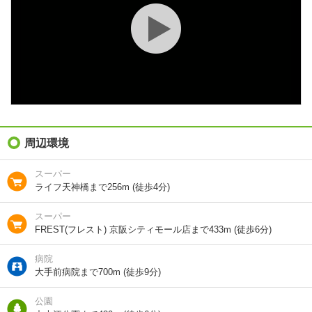
種別 / 構造
マンション
/
鉄筋コン
築年 / 築年月
築3年
/
2023年12月
階建
8階/10階建
総戸数
27戸
向き
東
周辺環境
住所
大阪府大阪市中央区釣鐘町２
スーパー
ライフ天神橋まで256m (徒歩4分)
地図を見る
スーパー
交通
地下鉄谷町線/天満橋駅 歩4分
FREST(フレスト) 京阪シティモール店まで433m (徒歩6分)
京阪本線/天満橋駅 歩5分
地下鉄谷町線/谷町四丁目駅 歩10分
病院
大手前病院まで700m (徒歩9分)
公園
1分で完了！入力2項目！