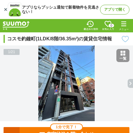
アプリならプッシュ通知で新着物件を見逃さ
アプリで開く
ない！
0
コスモ釣鐘町(1LDK/8階/36.35m²)の賃貸住宅情報
1
/
21
一覧
1分で完了！