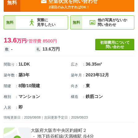
空室状況を問い合わせ
無料
2項目のみ入力すればOK！
実際に
他の写真がないか
無料
無料
見学したい
問い合わせ
13.6
万円
管理費
8500円
初期費用について
問い合わせ
-
13.6万円
敷
礼
1LDK
36.35m²
間取り
：
広さ
：
築3年
2023年12月
築年数
：
築年月
：
8階/10階建
東
階建
：
向き
：
マンション
鉄筋コン
種別
：
構造
：
即
入居
：
情報更新日：2026/08/08｜次回更新予定日：2026/08/23
大阪府大阪市中央区釣鐘町２
地下鉄谷町線/天満橋駅 歩4分