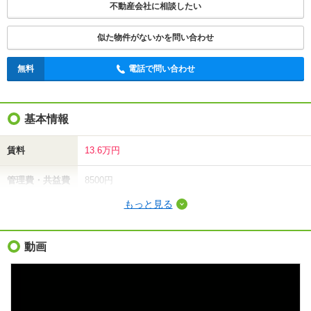
不動産会社に相談したい
似た物件がないかを問い合わせ
無料
電話で問い合わせ
基本情報
賃料
13.6万円
管理費・共益費
8500円
もっと見る
敷金（保証金）
-
礼金（敷引・償
動画
13.6万円
却金）
間取り / 専有面
1LDK
/
36.35m²
積