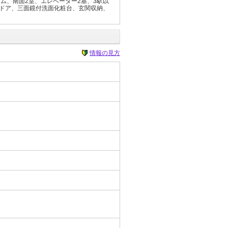
ム、南面2室、エレベーター2基、3駅以
にドア、三面鏡付洗面化粧台、玄関収納、
情報の見方