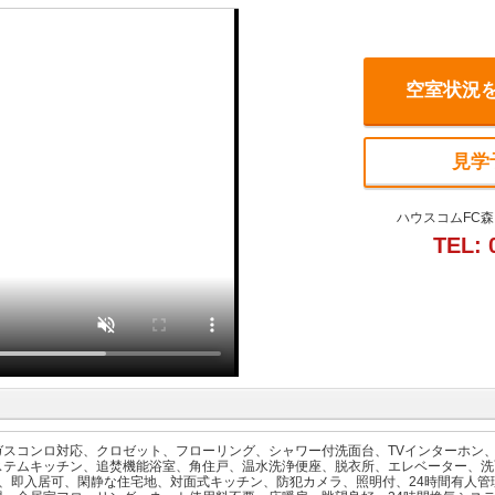
空室状況
見学
ハウスコムFC森
TEL: 
ガスコンロ対応、クロゼット、フローリング、シャワー付洗面台、TVインターホン
ステムキッチン、追焚機能浴室、角住戸、温水洗浄便座、脱衣所、エレベーター、洗
ー、即入居可、閑静な住宅地、対面式キッチン、防犯カメラ、照明付、24時間有人管