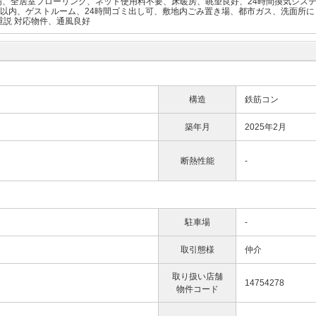
、全居室フローリング、ネット使用料不要、床暖房、眺望良好、24時間換気システ
分以内、ゲストルーム、24時間ゴミ出し可、敷地内ごみ置き場、都市ガス、洗面所
重説 対応物件、通風良好
構造
鉄筋コン
築年月
2025年2月
断熱性能
-
駐車場
-
取引態様
仲介
取り扱い店舗
14754278
物件コード