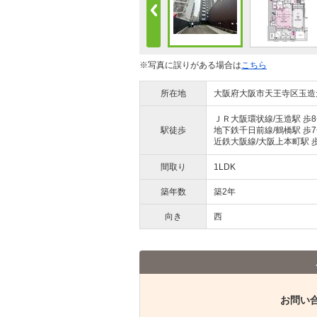
※写真に誤りがある場合は
こちら
所在地
大阪府大阪市天王寺区玉造
ＪＲ大阪環状線/玉造駅 歩
駅徒歩
地下鉄千日前線/鶴橋駅 歩
近鉄大阪線/大阪上本町駅 歩
間取り
1LDK
築年数
築2年
向き
西
お問い