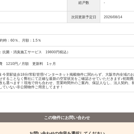
総戸数
-
次回更新予定日
2026/08/14
約時：60％、月額：1.5％
訳：抗菌・消臭施工サービス 19800円税込）
 1210円／月額 更新料 1ヶ月
o今里筋線 今里駅徒歩18分/常駐管理/インターネット掲載物件に関わらず、大阪市内全
せすることなく弊社にて正確な最新の空室状況をご確認させていただきます♪初期費
数も選べます！現地で待ち合わせ、営業時間外のご案内、保証人なし、法人契約、
していない非公開物件ご用意してます！
この物件にお問い合わせ
お問い合わせの内容を選択してください