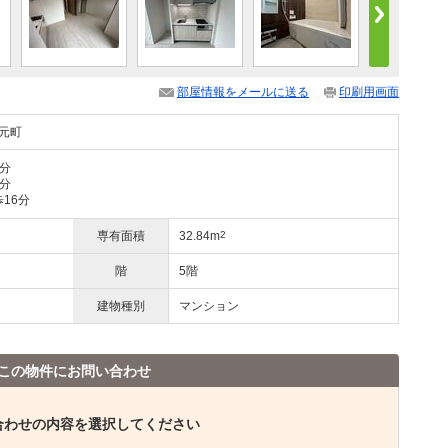
部屋情報をメールに送る
印刷用画面
元町
8分
7分
16分
専有面積
32.84m
2
階
5階
建物種別
マンション
この物件にお問い合わせ
合わせの内容を選択してください