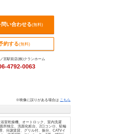
を問い合わせる
(無料)
予約する
(無料)
ノ宮駅前店(株)クランホーム
06-4792-0063
※映像に誤りがある場合は
こちら
、浴室乾燥機、オートロック、室内洗濯
面所独立、洗面化粧台、2口コンロ、駐輪
理、分譲賃貸、グリル付、振分、CATVイ