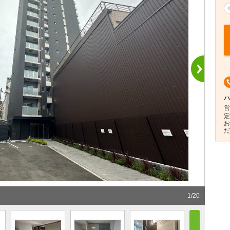
ハ
営
定
お
だ
1
/
20