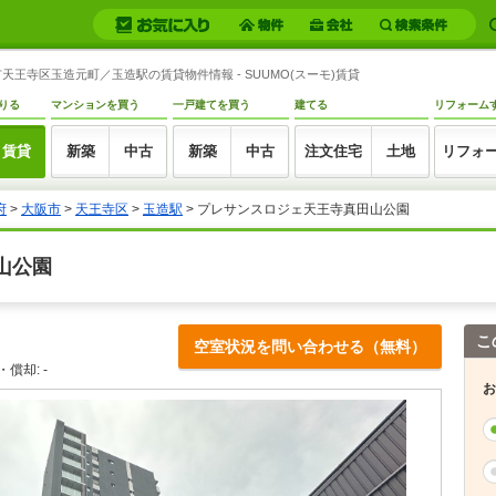
王寺区玉造元町／玉造駅の賃貸物件情報 - SUUMO(スーモ)賃貸
りる
マンションを買う
一戸建てを買う
建てる
リフォーム
賃貸
新築
中古
新築
中古
注文住宅
土地
リフォ
府
>
大阪市
>
天王寺区
>
玉造駅
> プレサンスロジェ天王寺真田山公園
山公園
こ
空室状況を問い合わせる（無料）
償却: -
お