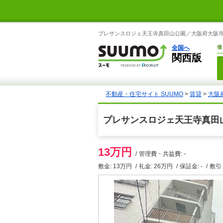
プレサンスロジェ天王寺真田山公園／大阪府大阪市天
全国へ
借
関西版
不動産・住宅サイト SUUMO
>
賃貸
>
大阪
プレサンスロジェ天王寺真田
13万円
管理費・共益費: -
敷金: 13万円
礼金: 26万円
保証金: -
敷引・