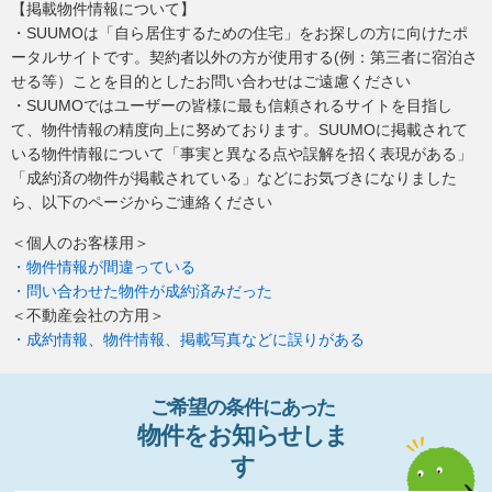
【掲載物件情報について】
・SUUMOは「自ら居住するための住宅」をお探しの方に向けたポ
ータルサイトです。契約者以外の方が使用する(例：第三者に宿泊さ
せる等）ことを目的としたお問い合わせはご遠慮ください
・SUUMOではユーザーの皆様に最も信頼されるサイトを目指し
て、物件情報の精度向上に努めております。SUUMOに掲載されて
いる物件情報について「事実と異なる点や誤解を招く表現がある」
「成約済の物件が掲載されている」などにお気づきになりました
ら、以下のページからご連絡ください
＜個人のお客様用＞
・物件情報が間違っている
・問い合わせた物件が成約済みだった
＜不動産会社の方用＞
・成約情報、物件情報、掲載写真などに誤りがある
ご希望の条件
に
あっ
た
物件
を
お
知
らせし
ま
す