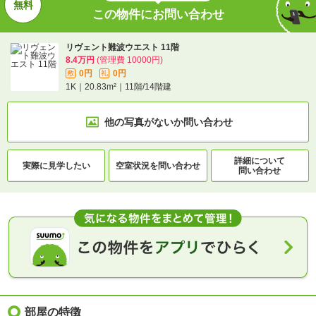
この物件にお問い合わせ
リヴェント難波ウエスト 11階
8.4万円
(管理費 10000円)
0円
0円
敷
礼
1K｜20.83m²｜11階/14階建
他の写真がないか
問い合わせ
詳細について
実際に
見学したい
空室状況を
問い合わせ
問い合わせ
部屋の特徴