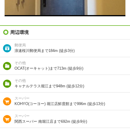
階建
11階/14階建
総戸数
154戸
向き
北
周辺環境
住所
大阪府大阪市浪速区桜川２
郵便局
浪速桜川郵便局まで184m (徒歩3分)
地図を見る
その他
交通
地下鉄千日前線/桜川駅 歩4分
OCAT(オーキャット)まで713m (徒歩9分)
ＪＲ関西本線/ＪＲ難波駅 歩10分
地下鉄御堂筋線/なんば駅 歩18分
その他
キャナルテラス堀江まで948m (徒歩12分)
スーパー
1分で完了！入力2項目！
KOHYO(コーヨー) 堀江店鮮度館まで996m (徒歩13分)
この物件にお問い合わせ
スーパー
関西スーパー 南堀江店まで692m (徒歩9分)
リヴェント難波ウエスト 11階
8.4万円
(管理費 10000円)