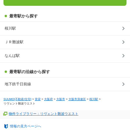
最寄駅から探す
桜川駅
ＪＲ難波駅
なんば駅
最寄駅の沿線から探す
地下鉄千日前線
SUUMO[不動産/住宅]
>
賃貸
>
大阪府
>
大阪市
>
大阪市浪速区
>
桜川駅
>
リヴェント難波ウエスト
物件ライブラリー：リヴェント難波ウエスト
情報の見方ページへ