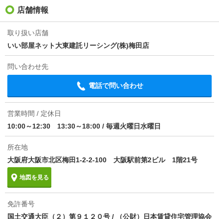
入居
即
店舗情報
条件
-
取り扱い店舗
いい部屋ネット大東建託リーシング(株)梅田店
損保
1.66万円2年
問い合わせ先
保証会社
保証会社利用必 ・初回保証料：総賃料の50％（最低
保証料2万円） ・月額保証料：総賃料の1％/月
電話で問い合わせ
ほか初期費用
合計0.05万円（内訳：駐輪場ステッカー代0.044万
円）
営業時間 / 定休日
10:00～12:30 13:30～18:00
/
毎週火曜日水曜日
その他諸費用
更新料 新賃料1.00ヶ月分 室内清掃費用 27500
円 駐輪場660円
所在地
情報更新日
大阪府大阪市北区梅田1-2-2-100 大阪駅前第2ビル 1階21号
2026/08/08
地図を見る
次回更新予定日
2026/08/16
物件備考
・エアコン清掃費：13200円（税込） ・短期違約金
免許番号
あり(1年以内の解約で賃料1ヶ月)
国土交通大臣（２）第９１２０号 / （公財）日本賃貸住宅管理協会