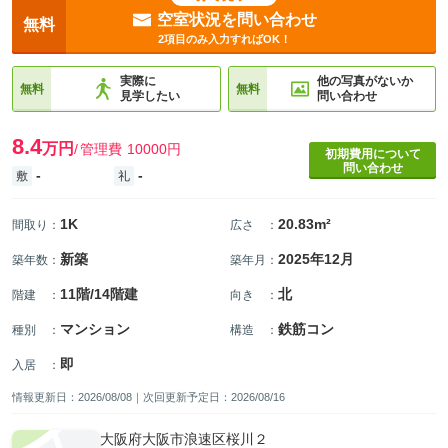
空室状況を問い合わせ
無料
2項目のみ入力すればOK！
実際に
他の写真がないか
無料
無料
見学したい
問い合わせ
8.4
万円
管理費
10000円
初期費用について
問い合わせ
-
-
敷
礼
1K
20.83m²
間取り
：
広さ
：
新築
2025年12月
築年数
：
築年月
：
11階/14階建
北
階建
：
向き
：
マンション
鉄筋コン
種別
：
構造
：
即
入居
：
情報更新日：2026/08/08｜次回更新予定日：2026/08/16
大阪府大阪市浪速区桜川２