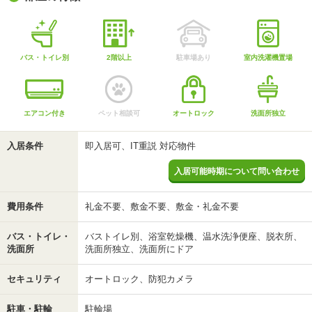
バス・トイレ別
2階以上
駐車場あり
室内洗濯機置場
エアコン付き
ペット相談可
オートロック
洗面所独立
入居条件
即入居可、IT重説 対応物件
入居可能時期について問い合わせ
費用条件
礼金不要、敷金不要、敷金・礼金不要
バス・トイレ・
バストイレ別、浴室乾燥機、温水洗浄便座、脱衣所、
洗面所
洗面所独立、洗面所にドア
セキュリティ
オートロック、防犯カメラ
駐車・駐輪
駐輪場