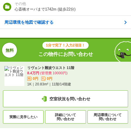
その他
0円
0円
敷
礼
心斎橋オーパまで1742m (徒歩22分)
1K｜20.83m²｜11階/14階建
周辺環境を地図で確認する
空室状況を問い合わせ
詳細について
間取り・設備を
実際に
見学したい
問い合わせ
問い合わせ
1分で完了！入力2項目！
この物件にお問い合わせ
不動産会社に相談したい
リヴェント難波ウエスト 11階
8.4万円
(管理費 10000円)
電話で問い合わせ
0円
0円
敷
礼
1K｜20.83m²｜11階/14階建
空室状況を問い合わせ
詳細について
周辺環境について
実際に
見学したい
問い合わせ
問い合わせ