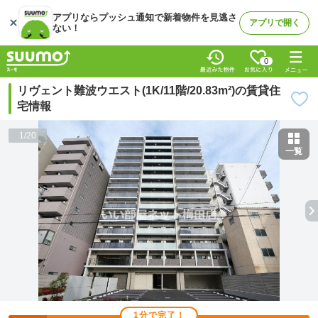
アプリならプッシュ通知で新着物件を見逃さ
アプリで開く
ない！
0
リヴェント難波ウエスト(1K/11階/20.83m²)の賃貸住
宅情報
1
/
20
一覧
1分で完了！