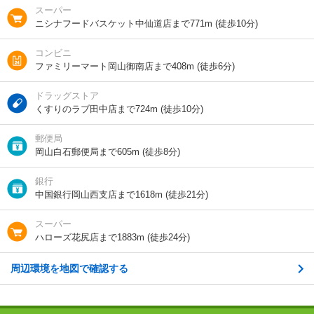
スーパー
ニシナフードバスケット中仙道店まで771m (徒歩10分)
交通
ＪＲ山陽本線/北長瀬駅 歩20分
ＪＲ山陽本線/岡山駅 バス25分 (バス停)中仙道西 歩11
コンビニ
分
ファミリーマート岡山御南店まで408m (徒歩6分)
ＪＲ山陽本線/庭瀬駅 歩34分
ドラッグストア
くすりのラブ田中店まで724m (徒歩10分)
1分で完了！入力2項目！
郵便局
この物件にお問い合わせ
岡山白石郵便局まで605m (徒歩8分)
銀行
プチアリスB棟 2階
6.2万円
(管理費 3000円)
中国銀行岡山西支店まで1618m (徒歩21分)
12.4万円
6.2万円
敷
礼
2LDK｜58.73m²｜2階/2階建
スーパー
ハローズ花尻店まで1883m (徒歩24分)
最新の空室状況を知りたい
周辺環境を地図で確認する
間取りや設備を
実際に
見学したい
詳しく知りたい
知りたい