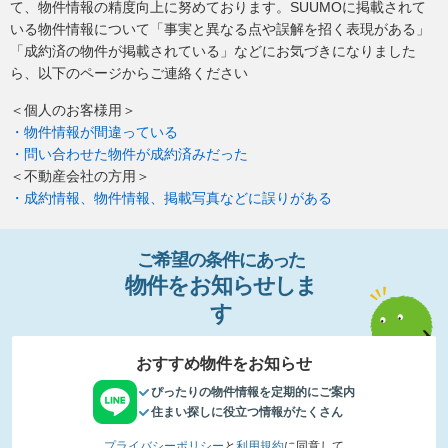
て、物件情報の精度向上に努めております。SUUMOに掲載されて
いる物件情報について「事実と異なる点や誤解を招く表現がある」
「成約済の物件が掲載されている」などにお気づきになりました
ら、以下のページからご連絡ください
＜個人のお客様用＞
・物件情報が間違っている
・問い合わせた物件が成約済みだった
＜不動産会社の方用＞
・成約情報、物件情報、掲載写真などに誤りがある
ご希望の条件
に
あっ
た
物件
を
お
知
らせし
ま
す
おすすめ物件をお知らせ
ぴったりの物件情報を定期的にご案内
住まい探しに役立つ情報がたくさん
プライバシーポリシー
と
利用規約
に同意して