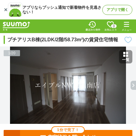
アプリならプッシュ通知で新着物件を見逃さ
アプリで開く
ない！
0
プチアリスB棟(2LDK/2階/58.73m²)の賃貸住宅情報
1
/
20
一覧
1分で完了！