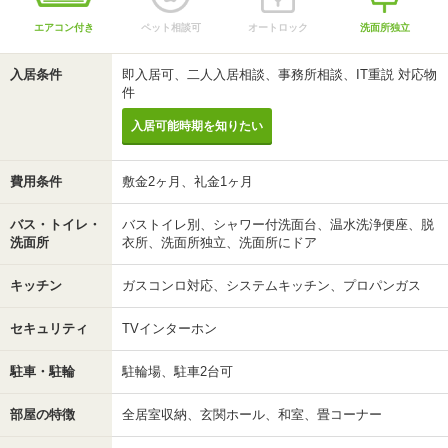
エアコン付き
ペット相談可
オートロック
洗面所独立
入居条件
即入居可、二人入居相談、事務所相談、IT重説 対応物
件
入居可能時期を知りたい
費用条件
敷金2ヶ月、礼金1ヶ月
バス・トイレ・
バストイレ別、シャワー付洗面台、温水洗浄便座、脱
洗面所
衣所、洗面所独立、洗面所にドア
キッチン
ガスコンロ対応、システムキッチン、プロパンガス
セキュリティ
TVインターホン
駐車・駐輪
駐輪場、駐車2台可
部屋の特徴
全居室収納、玄関ホール、和室、畳コーナー