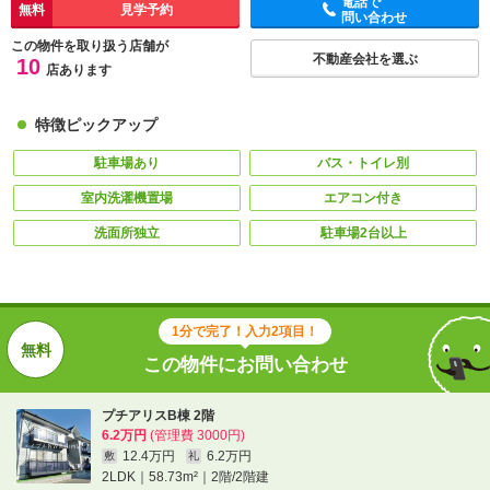
電話で
無料
見学予約
問い合わせ
この物件を取り扱う店舗が
不動産会社を選ぶ
10
店あります
特徴ピックアップ
駐車場あり
バス・トイレ別
室内洗濯機置場
エアコン付き
洗面所独立
駐車場2台以上
1分で完了！入力2項目！
この物件にお問い合わせ
プチアリスB棟 2階
6.2万円
(管理費 3000円)
12.4万円
6.2万円
敷
礼
2LDK｜58.73m²｜2階/2階建