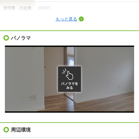
管理費・共益費
3000円
もっと見る
敷金（保証金）
12.4万円
礼金（敷引・償
パノラマ
6.2万円
却金）
間取り / 専有面
2LDK
/
58.73m²
積
種別 / 構造
アパート
/
軽量鉄骨
築年 / 築年月
築30年
/
1997年1月
階建
2階/2階建
向き
南
住所
岡山県岡山市北区田中
周辺環境
地図を見る