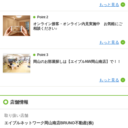
損保
要
もっと見る
保証会社
日本セーフティー利用必 初回契約時：50％、初回保
Point 2
証料 50％～
オンライン接客・オンライン内見実施中 お気軽にご
相談ください♪
ほか初期費用
合計1.43万円（内訳：鍵交換代 14300円税込）
もっと見る
その他諸費用
町内会費 200円／月額
情報更新日
2026/08/08
Point 3
岡山のお部屋探しは【エイブルNW岡山南店】で！！
次回更新予定日
2026/08/16
物件備考
JR伯備線 庭瀬駅徒歩34分/お気軽にお問い合わせくだ
もっと見る
さい お待ちしています。
店舗情報
取り扱い店舗
エイブルネットワーク岡山南店BRUNO不動産(株)