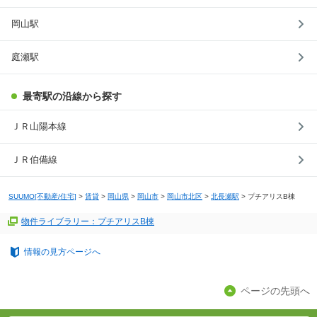
岡山駅
庭瀬駅
最寄駅の沿線から探す
ＪＲ山陽本線
ＪＲ伯備線
SUUMO[不動産/住宅]
>
賃貸
>
岡山県
>
岡山市
>
岡山市北区
>
北長瀬駅
>
プチアリスB棟
物件ライブラリー：プチアリスB棟
情報の見方ページへ
ページの先頭へ