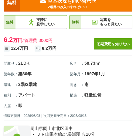
空室状況を問い合わせ
無料
2項目のみ入力すればOK！
実際に
写真を
無料
無料
見学したい
もっと見たい
6.2
万円
管理費
3000円
初期費用を知りたい
12.4万円
6.2万円
敷
礼
2LDK
58.73m²
間取り
：
広さ
：
築30年
1997年1月
築年数
：
築年月
：
2階/2階建
南
階建
：
向き
：
アパート
軽量鉄骨
種別
：
構造
：
即
入居
：
情報更新日：2026/08/08｜次回更新予定日：2026/08/16
岡山県岡山市北区田中
ＪＲ山陽本線/北長瀬駅 歩20分