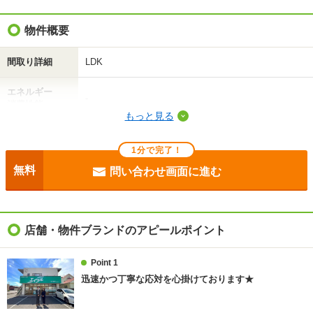
物件概要
間取り詳細
LDK
エネルギー
-
消費性能
もっと見る
断熱性能
-
1分で完了！
目安光熱費
-
無料
問い合わせ画面に進む
駐車場
敷地内5500円/駐2台可
入居
即
店舗・物件ブランドのアピールポイント
条件
二人入居可/事務所利用相談
Point 1
迅速かつ丁寧な応対を心掛けております★
契約期間
普通借家 2年