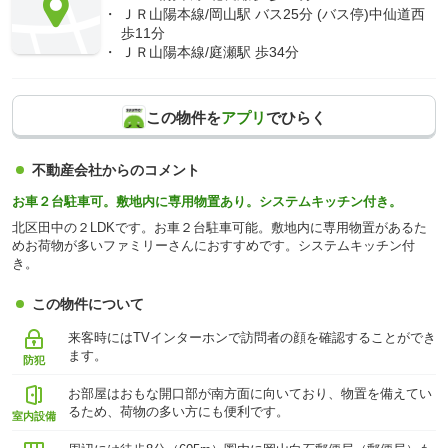
ＪＲ山陽本線/岡山駅 バス25分 (バス停)中仙道西
歩11分
ＪＲ山陽本線/庭瀬駅 歩34分
この物件を
アプリ
でひらく
不動産会社からのコメント
お車２台駐車可。敷地内に専用物置あり。システムキッチン付き。
北区田中の２LDKです。お車２台駐車可能。敷地内に専用物置があるた
めお荷物が多いファミリーさんにおすすめです。システムキッチン付
き。
この物件について
来客時にはTVインターホンで訪問者の顔を確認することができ
ます。
防犯
お部屋はおもな開口部が南方面に向いており、物置を備えてい
るため、荷物の多い方にも便利です。
室内設備