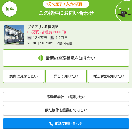
1分で完了！入力2項目！
この物件にお問い合わせ
不動産会社に相談したい
プチアリスB棟 2階
電話で問い合わせ
6.2万円
(管理費 3000円)
12.4万円
6.2万円
敷
礼
2LDK｜58.73m²｜2階/2階建
最新の空室状況を知りたい
実際に
見学したい
詳しく知りたい
周辺環境を
知りたい
不動産会社に相談したい
似た物件も提案してほしい
電話で問い合わせ