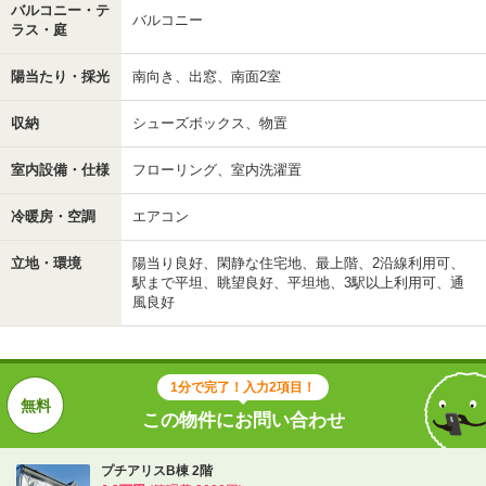
バルコニー・テ
バルコニー
ラス・庭
陽当たり・採光
南向き、出窓、南面2室
収納
シューズボックス、物置
室内設備・仕様
フローリング、室内洗濯置
冷暖房・空調
エアコン
立地・環境
陽当り良好、閑静な住宅地、最上階、2沿線利用可、
駅まで平坦、眺望良好、平坦地、3駅以上利用可、通
風良好
1分で完了！入力2項目！
この物件にお問い合わせ
プチアリスB棟 2階