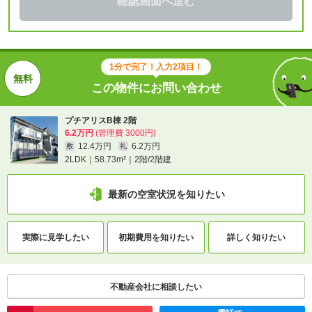
確認画面へ進む
1分で完了！入力2項目！
この物件にお問い合わせ
プチアリスB棟 2階
6.2万円
(管理費 3000円)
12.4万円
6.2万円
敷
礼
2LDK｜58.73m²｜2階/2階建
最新の空室状況を知りたい
実際に
見学したい
初期費用を
知りたい
詳しく知りたい
不動産会社に相談したい