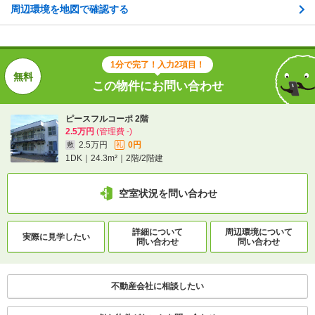
周辺環境を地図で確認する
地図を見る
交通
旭川電気軌道バス/東７条６丁目 歩1分
1分で完了！入力2項目！
ＪＲ宗谷本線/旭川駅 歩38分
ＪＲ宗谷本線/新旭川駅 歩8分
この物件にお問い合わせ
ピースフルコーポ 2階
2.5万円
(管理費 -)
1分で完了！入力2項目！
2.5万円
0円
敷
礼
この物件にお問い合わせ
1DK｜24.3m²｜2階/2階建
ピースフルコーポ 2階
空室状況を問い合わせ
2.5万円
(管理費 -)
2.5万円
0円
敷
礼
1DK｜24.3m²｜2階/2階建
詳細について
周辺環境について
実際に
見学したい
問い合わせ
問い合わせ
空室状況を問い合わせ
不動産会社に相談したい
詳細について
間取り・設備を
実際に
見学したい
問い合わせ
問い合わせ