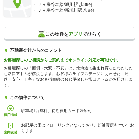
ＪＲ宗谷本線/旭川駅 歩38分
ＪＲ宗谷本線/新旭川駅 歩8分
この物件を
アプリ
でひらく
不動産会社からのコメント
お部屋探しのご相談からご契約までオンライン対応が可能です。
お部屋探しの「面倒・大変・不安」は、北海道で生まれ育ったわたした
ち常口アトムが解決します。お客様のライフステージにあわせた「迅
速・安心・丁寧」なお客様目線のお部屋探しを常口アトムがお届けしま
す。
この物件について
駐車場1台無料、初期費用カード決済可
費用情報
お部屋の床はフローリングとなっており、灯油暖房も付いてお
ります。
室内設備