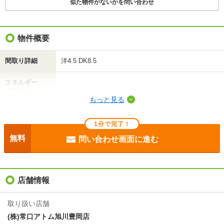
似た物件がないかを問い合わせ
不動産会社に相談したい
物件概要
間取り詳細
洋4.5 DK8.5
エネルギー
-
消費性能
もっと見る
断熱性能
-
1分で完了！
目安光熱費
-
無料
問い合わせ画面に進む
駐車場
付無料
入居
即
店舗情報
条件
二人入居可
取り扱い店舗
(株)常口アトム旭川豊岡店
損保
1.6万円2年