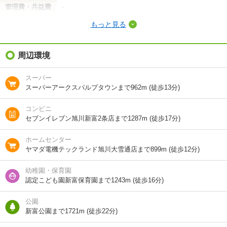
管理費・共益費
-
もっと見る
敷金（保証金）
2.5万円
礼金（敷引・償
周辺環境
-
却金）
スーパー
間取り / 専有面
1DK
/
24.3m²
スーパーアークスパルプタウンまで962m (徒歩13分)
積
コンビニ
種別 / 構造
アパート
/
木造
セブンイレブン旭川新富2条店まで1287m (徒歩17分)
築年 / 築年月
築40年
/
1987年7月
ホームセンター
ヤマダ電機テックランド旭川大雪通店まで899m (徒歩12分)
階建
2階/2階建
幼稚園・保育園
総戸数
8戸
認定こども園新富保育園まで1243m (徒歩16分)
向き
-
公園
新富公園まで1721m (徒歩22分)
住所
北海道旭川市東六条４