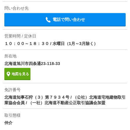
問い合わせ先
仲介手数料
1.1ヶ月
電話で問い合わせ
情報更新日
2026/08/07
次回更新予定日
2026/08/15
営業時間 / 定休日
１０：００～１８：３０
/
水曜日（1月～3月除く）
所在地
北海道旭川市四条通23-118-33
地図を見る
免許番号
北海道知事石狩（３）第７９３４号 / （公社）北海道宅地建物取引
業協会会員 / （一社）北海道不動産公正取引協議会加盟
取引態様
仲介