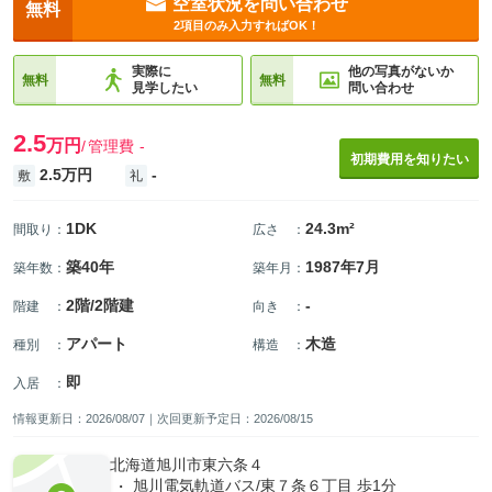
空室状況を問い合わせ
無料
2項目のみ入力すればOK！
実際に
他の写真がないか
無料
無料
見学したい
問い合わせ
2.5
万円
管理費
-
初期費用を知りたい
2.5万円
-
敷
礼
1DK
24.3m²
間取り
：
広さ
：
築40年
1987年7月
築年数
：
築年月
：
2階/2階建
-
階建
：
向き
：
アパート
木造
種別
：
構造
：
即
入居
：
情報更新日：2026/08/07｜次回更新予定日：2026/08/15
北海道旭川市東六条４
旭川電気軌道バス/東７条６丁目 歩1分