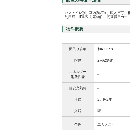
部屋の特徴・設備
バストイレ別、室内洗濯置、即入居可、
利用可、IT重説 対応物件、初期費用カー
物件概要
間取り詳細
和6 LDK8
階建
2階/2階建
エネルギー
-
消費性能
目安光熱費
-
損保
2万円2年
入居
即
条件
二人入居可