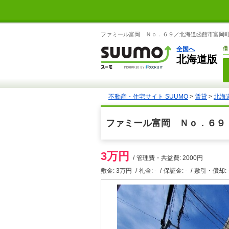
ファミール富岡 Ｎｏ．６９／北海道函館市富岡町１の
全国へ
借
北海道版
不動産・住宅サイト SUUMO
>
賃貸
>
北海
ファミール富岡 Ｎｏ．６９
3万円
管理費・共益費: 2000円
敷金: 3万円
礼金: -
保証金: -
敷引・償却: 