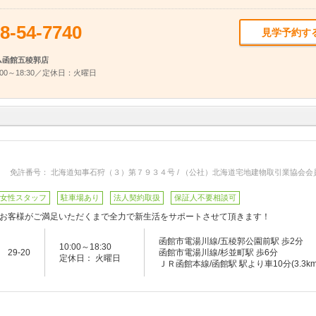
8-54-7740
見学予約す
ム函館五稜郭店
00～18:30／定休日：火曜日
免許番号： 北海道知事石狩（３）第７９３４号 / （公社）北海道宅地建物取引業協会会
女性スタッフ
駐車場あり
法人契約取扱
保証人不要相談可
お客様がご満足いただくまで全力で新生活をサポートさせて頂きます！
函館市電湯川線/五稜郭公園前駅 歩2分
10:00～18:30
29-20
函館市電湯川線/杉並町駅 歩6分
定休日： 火曜日
ＪＲ函館本線/函館駅 駅より車10分(3.3km