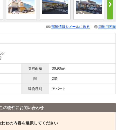
部屋情報をメールに送る
印刷用画面
5分
分
専有面積
30.93m
2
階
2階
建物種別
アパート
この物件にお問い合わせ
合わせの内容を選択してください