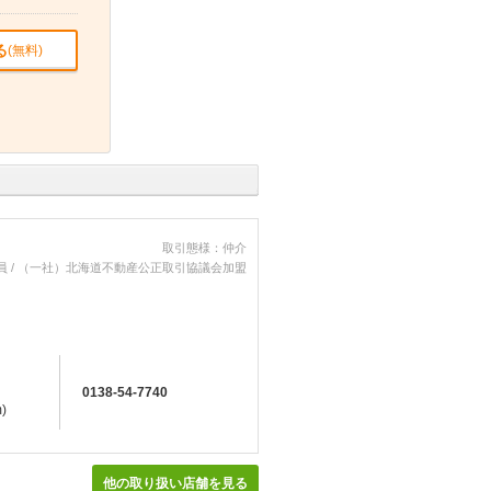
る
(無料)
取引態様：仲介
員 / （一社）北海道不動産公正取引協議会加盟
0138-54-7740
)
他の取り扱い店舗を見る