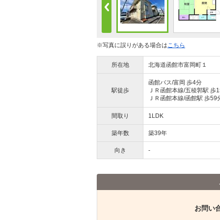
※写真に誤りがある場合は
こちら
所在地
北海道函館市富岡町１
函館バス/富岡 歩4分
駅徒歩
ＪＲ函館本線/五稜郭駅 歩1
ＪＲ函館本線/函館駅 歩59
間取り
1LDK
築年数
築39年
向き
-
お問い