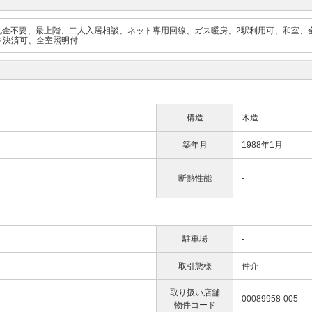
礼金不要、最上階、二人入居相談、ネット専用回線、ガス暖房、2駅利用可、和室、
ド決済可、全室照明付
構造
木造
築年月
1988年1月
断熱性能
-
駐車場
-
取引態様
仲介
取り扱い店舗
00089958-005
物件コード