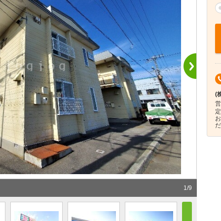
(
営
定
お
だ
1
/
9