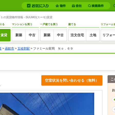
賃貸物件情報 - SUUMO(スーモ)賃貸
りる
マンションを買う
一戸建てを買う
建てる
リフォーム
賃貸
新築
中古
新築
中古
注文住宅
土地
リフォ
道
>
函館市
>
五稜郭駅
> ファミール富岡 Ｎｏ．６９
こ
空室状況を問い合わせる（無料）
-
お