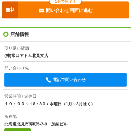
1分で完了！
目安光熱費
-
無料
問い合わせ画面に進む
駐車場
敷地内2200円
入居
即
店舗情報
条件
二人入居可/ルームシェア相談
取り扱い店舗
(株)常口アトム北見支店
損保
2.45万円2年
問い合わせ先
保証会社
保証会社利用必 初回保証委託料 10，000円 月額保
証料 月額賃料等の1.5％ 年間保証料10，000円
電話で問い合わせ
ほか初期費用
-
営業時間 / 定休日
その他諸費用
ハウスクリーニング ２５０００円／ 町内会費 ２
１０：００～１8：3０
/
水曜日（1月～3月除く）
００円／
所在地
仲介手数料
1.1ヶ月
北海道北見市寿町5-7-9 加納ビル