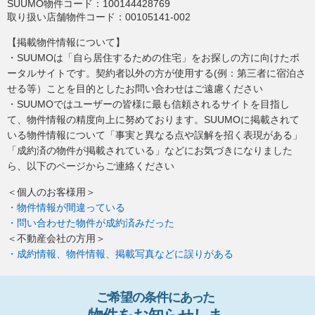
SUUMO物件コード：
100144428769
取り扱い店舗物件コード：
00105141-002
【掲載物件情報について】
・SUUMOは「自ら居住するための住宅」をお探しの方に向けたポ
ータルサイトです。契約者以外の方が使用する(例：第三者に宿泊さ
せる等）ことを目的としたお問い合わせはご遠慮ください
・SUUMOではユーザーの皆様に最も信頼されるサイトを目指し
て、物件情報の精度向上に努めております。SUUMOに掲載されて
いる物件情報について「事実と異なる点や誤解を招く表現がある」
「成約済の物件が掲載されている」などにお気づきになりました
ら、以下のページからご連絡ください
＜個人のお客様用＞
・物件情報が間違っている
・問い合わせた物件が成約済みだった
＜不動産会社の方用＞
・成約情報、物件情報、掲載写真などに誤りがある
ご希望の条件
に
あっ
た