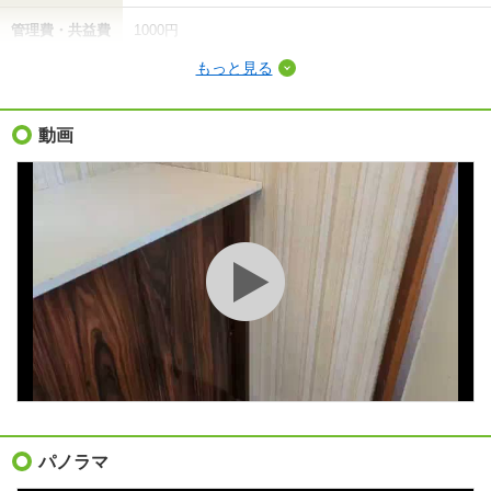
管理費・共益費
1000円
もっと見る
敷金（保証金）
-
礼金（敷引・償
動画
-
却金）
間取り / 専有面
1LDK
/
34.02m²
積
種別 / 構造
アパート
/
木造
築年 / 築年月
築49年
/
1978年1月
階建
2階/2階建
総戸数
4戸
向き
東
パノラマ