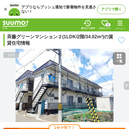
アプリならプッシュ通知で新着物件を見逃さ
アプリで開く
ない！
0
斉藤グリーンマンション２(1LDK/2階/34.02m²)の賃
貸住宅情報
1
/
20
一覧
1分で完了！