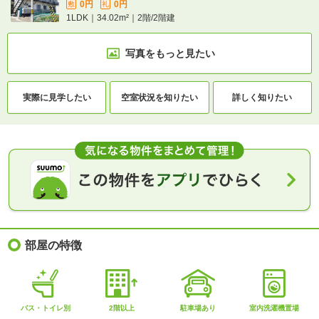
0円
0円
敷
礼
1LDK｜34.02m²｜2階/2階建
写真をもっと見たい
実際に
見学したい
空室状況を
知りたい
詳しく知りたい
部屋の特徴
バス・トイレ別
2階以上
駐車場あり
室内洗濯機置場