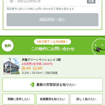
電話番号に紐づくLINEにお問い合わせ完了通知が届きます。
確認画面へ進む
1分で完了！入力2項目！
この物件にお問い合わせ
斉藤グリーンマンション２ 2階
2.5万円
(管理費 1000円)
0円
0円
敷
礼
1LDK｜34.02m²｜2階/2階建
最新の空室状況を知りたい
実際に
見学したい
初期費用を
知りたい
詳しく知りたい