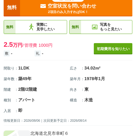
空室状況を問い合わせ
無料
2項目のみ入力すればOK！
実際に
写真を
無料
無料
見学したい
もっと見たい
2.5
万円
管理費
1000円
初期費用を知りたい
-
-
敷
礼
1LDK
34.02m²
間取り
：
広さ
：
築49年
1978年1月
築年数
：
築年月
：
2階/2階建
東
階建
：
向き
：
アパート
木造
種別
：
構造
：
即
入居
：
情報更新日：2026/08/06｜次回更新予定日：2026/08/14
北海道北見市幸町６