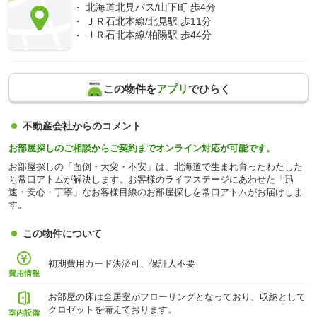
北海道北見バス/山下町 歩4分
ＪＲ石北本線/北見駅 歩11分
ＪＲ石北本線/柏陽駅 歩44分
この物件を
アプリ
でひらく
不動産会社からのコメント
お部屋探しのご相談からご契約までオンライン対応が可能です。
お部屋探しの「面倒・大変・不安」は、北海道で生まれ育ったわたした
ち常口アトムが解決します。お客様のライフステージにあわせた「迅
速・安心・丁寧」なお客様目線のお部屋探しを常口アトムがお届けしま
す。
この物件について
初期費用カード決済可、保証人不要
費用情報
お部屋の床は全居室がフローリングとなっており、収納として
クロゼットを備えております。
室内設備