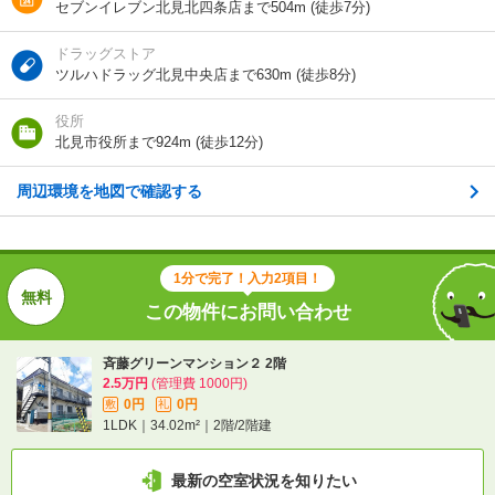
実際に
見学したい
詳しく知りたい
セブンイレブン北見北四条店まで504m (徒歩7分)
知りたい
ドラッグストア
ツルハドラッグ北見中央店まで630m (徒歩8分)
不動産会社に相談したい
役所
電話で問い合わせ
北見市役所まで924m (徒歩12分)
周辺環境を地図で確認する
1分で完了！入力2項目！
この物件にお問い合わせ
斉藤グリーンマンション２ 2階
2.5万円
(管理費 1000円)
0円
0円
敷
礼
1LDK｜34.02m²｜2階/2階建
最新の空室状況を知りたい