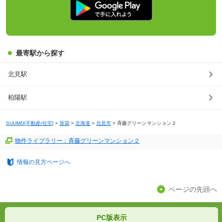
最寄駅から探す
北見駅
柏陽駅
SUUMO[不動産/住宅]
>
賃貸
>
北海道
>
北見市
>
斉藤グリーンマンション２
物件ライブラリー：斉藤グリーンマンション２
情報の見方ページへ
ページの先頭へ
PC版表示