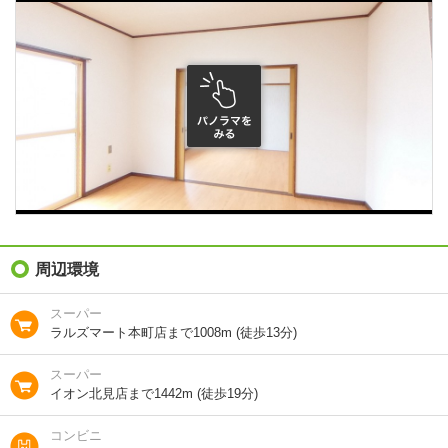
住所
北海道北見市幸町６
地図を見る
交通
北海道北見バス/山下町 歩4分
ＪＲ石北本線/北見駅 歩11分
ＪＲ石北本線/柏陽駅 歩44分
1分で完了！入力2項目！
この物件にお問い合わせ
周辺環境
斉藤グリーンマンション２ 2階
2.5万円
(管理費 1000円)
スーパー
0円
0円
敷
礼
ラルズマート本町店まで1008m (徒歩13分)
1LDK｜34.02m²｜2階/2階建
スーパー
最新の空室状況を知りたい
イオン北見店まで1442m (徒歩19分)
コンビニ
間取りや設備を