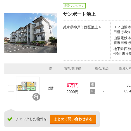
賃貸マンション
サンポート池上
兵庫県神戸市西区池上４
ＪＲ山陽本線
田橋 歩6分
山陽電鉄本線
新末田橋 
地下鉄西神
停)伊川谷
階
賃料/管理費
敷金/礼金
間取り/
6万円
-
3L
2階
65.
-
2000円
チェックした物件を
まとめて問い合わせする