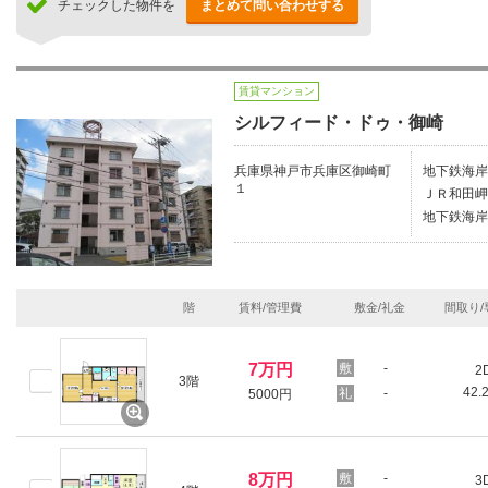
チェックした物件を
まとめて問い合わせする
賃貸マンション
シルフィード・ドゥ・御崎
兵庫県神戸市兵庫区御崎町
地下鉄海岸
１
ＪＲ和田岬
地下鉄海岸
階
賃料/管理費
敷金/礼金
間取り/
7万円
-
2
3階
42.
-
5000円
8万円
-
3