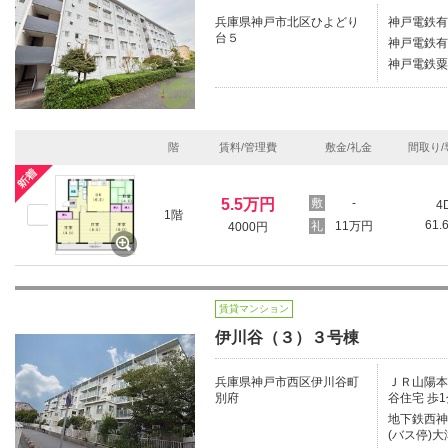
兵庫県神戸市北区ひよどり
神戸電鉄有
台５
神戸電鉄有
神戸電鉄粟
階
賃料/管理費
敷金/礼金
間取り/
5.5万円
-
4
1階
61.
11万円
4000円
賃貸マンション
伊川谷（３）３号棟
兵庫県神戸市西区伊川谷町
ＪＲ山陽本線
別府
谷住宅 歩1
地下鉄西神
(バス停)大