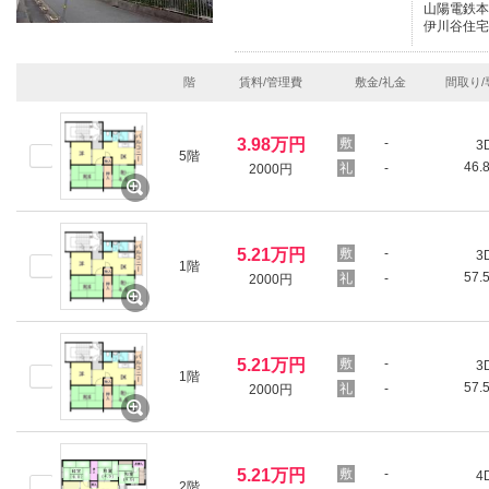
山陽電鉄本線
伊川谷住宅
階
賃料/管理費
敷金/礼金
間取り/
3.98万円
-
3
5階
46.
-
2000円
5.21万円
-
3
1階
57.
-
2000円
5.21万円
-
3
1階
57.
-
2000円
5.21万円
-
4
2階