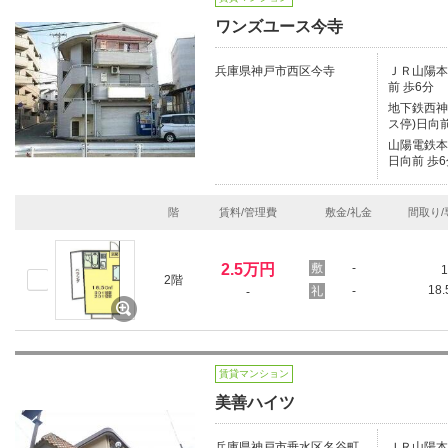
ワンズユース今寺
兵庫県神戸市西区今寺
ＪＲ山陽本線
前 歩6分
地下鉄西神
ス停)日向前
山陽電鉄本線
日向前 歩6
階
賃料/管理費
敷金/礼金
間取り/
2.5万円
-
1
2階
18
-
-
賃貸マンション
美善ハイツ
兵庫県神戸市垂水区名谷町
ＪＲ山陽本