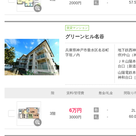
57.
-
2000円
賃貸マンション
グリーンヒル名谷
兵庫県神戸市垂水区名谷町
地下鉄西神
字垣ノ内
停)中山（
ＪＲ山陽本線
台口［新道
山陽電鉄本線
神和台口［
階
賃料/管理費
敷金/礼金
間取り/
6万円
-
2L
3階
60.
-
3000円