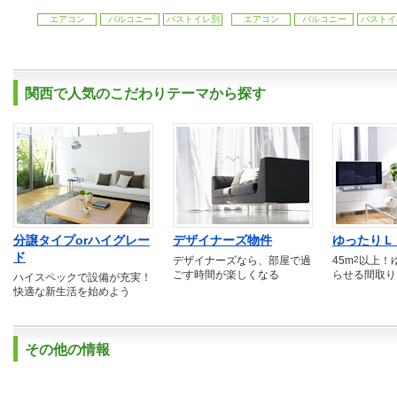
エアコン
バルコニー
バストイレ別
エアコン
バルコニー
バストイ
関西で人気のこだわりテーマから探す
分譲タイプorハイグレー
デザイナーズ物件
ゆったりＬ
ド
デザイナーズなら、部屋で過
45m
2
以上！
ごす時間が楽しくなる
らせる間取り
ハイスペックで設備が充実！
快適な新生活を始めよう
その他の情報