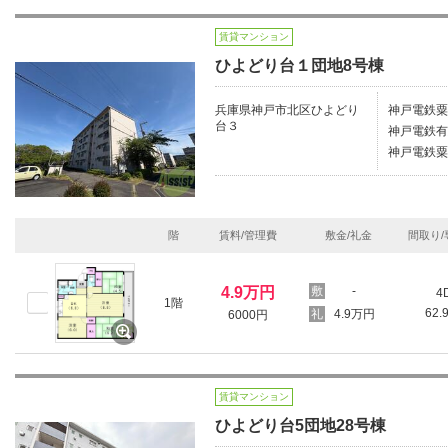
賃貸マンション
ひよどり台１団地8号棟
兵庫県神戸市北区ひよどり
神戸電鉄粟
台３
神戸電鉄有
神戸電鉄粟
階
賃料/管理費
敷金/礼金
間取り/
4.9万円
-
4
1階
62.
4.9万円
6000円
賃貸マンション
ひよどり台5団地28号棟