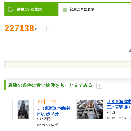
建物ごとに表示
部屋ごとに表示
227138
件
希望の条件に近い物件をもっと見てみる
ＪＲ東海道本
新築
パノラマ
三ノ宮駅 歩1
ＪＲ東海道本線/神
9.1万円
戸駅 歩15分
10分/1LDK/36.6
6.76万円
2
15分/1K/23.3m