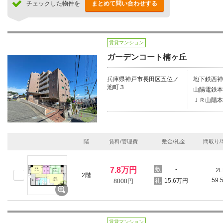
チェックした物件を
まとめて問い合わせする
賃貸マンション
ガーデンコート楠ヶ丘
兵庫県神戸市長田区五位ノ
地下鉄西神
池町３
山陽電鉄本
ＪＲ山陽本
階
賃料/管理費
敷金/礼金
間取り/
7.8万円
-
2L
2階
59.
15.6万円
8000円
賃貸マンション