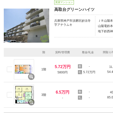
賃貸マンション
高取台グリーンハイツ
兵庫県神戸市須磨区妙法寺
ＪＲ山陽本
字アチラムキ
山陽電鉄本
地下鉄西神
階
賃料/管理費
敷金/礼金
間取り/
5.72万円
-
1L
1階
54.
5.72万円
5800円
6.5万円
-
4
3階
85.
-
-