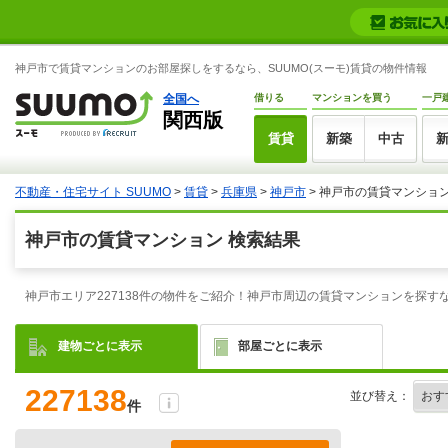
神戸市で賃貸マンションのお部屋探しをするなら、SUUMO(スーモ)賃貸の物件情報
全国へ
借りる
マンションを買う
一戸
関西版
賃貸
新築
中古
不動産・住宅サイト SUUMO
>
賃貸
>
兵庫県
>
神戸市
> 神戸市の賃貸マンショ
神戸市の賃貸マンション 検索結果
神戸市エリア227138件の物件をご紹介！神戸市周辺の賃貸マンションを探
建物ごとに表示
部屋ごとに表示
227138
並び替え：
件