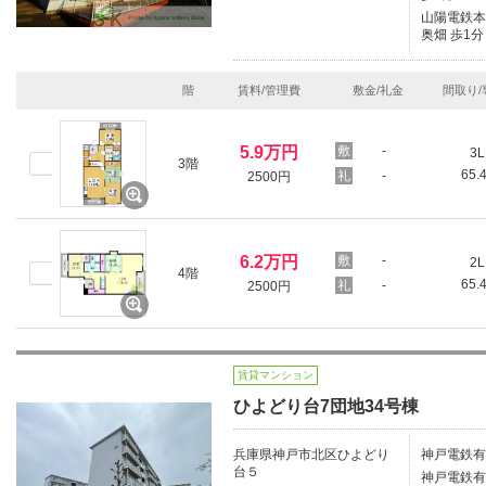
山陽電鉄本線
奥畑 歩1分
階
賃料/管理費
敷金/礼金
間取り/
5.9万円
-
3L
3階
65.
-
2500円
6.2万円
-
2L
4階
65.
-
2500円
賃貸マンション
ひよどり台7団地34号棟
兵庫県神戸市北区ひよどり
神戸電鉄有
台５
神戸電鉄有