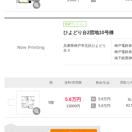
2500円
賃貸マンション
ひよどり台2団地10号棟
兵庫県神戸市北区ひよどり
神戸電鉄有
台３
神戸電鉄有
地下鉄西神
階
賃料/管理費
敷金/礼金
間取り/
5.6万円
5.6万円
3L
5階
62
5.6万円
13000円