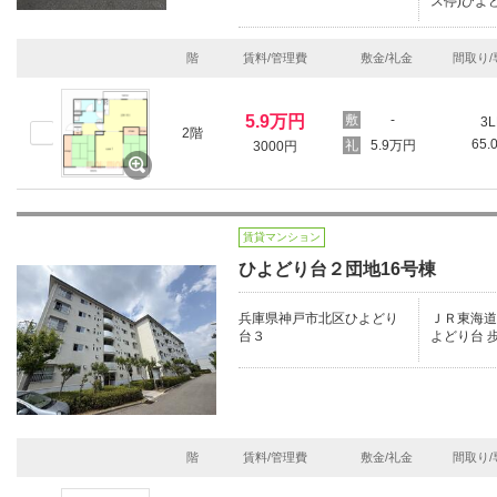
ス停)ひよ
階
賃料/管理費
敷金/礼金
間取り/
5.9万円
-
3L
2階
65.
5.9万円
3000円
賃貸マンション
ひよどり台２団地16号棟
兵庫県神戸市北区ひよどり
ＪＲ東海道本
台３
よどり台 歩
階
賃料/管理費
敷金/礼金
間取り/