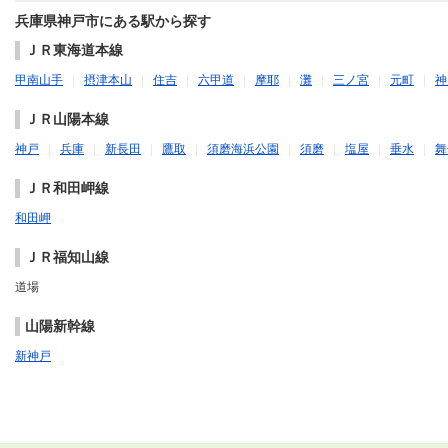
兵庫県神戸市にある駅から探す
ＪＲ東海道本線
甲南山手
|
摂津本山
|
住吉
|
六甲道
|
摩耶
|
灘
|
三ノ宮
|
元町
|
神
ＪＲ山陽本線
神戸
|
兵庫
|
新長田
|
鷹取
|
須磨海浜公園
|
須磨
|
塩屋
|
垂水
|
舞
ＪＲ和田岬線
和田岬
ＪＲ福知山線
道場
山陽新幹線
新神戸