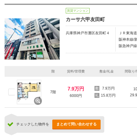
賃貸マンション
カーサ六甲友田町
兵庫県神戸市灘区友田町４
ＪＲ東海道
阪神本線/
阪急神戸線/
階
賃料/管理費
敷金/礼金
間取り/
7.9万円
7.9万円
1
7階
29.
15.8万円
6000円
チェックした物件を
まとめて問い合わせする