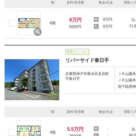
階
賃料/管理費
敷金/礼金
間取り/
9万円
9万円
2L
6階
71.
9万円
5000円
賃貸マンション
リバーサイド春日手
兵庫県神戸市垂水区名谷町
ＪＲ山陽本
字春日手
ＪＲ山陽本
地下鉄西神
階
賃料/管理費
敷金/礼金
間取り/
5.5万円
-
3L
4階
60.
-