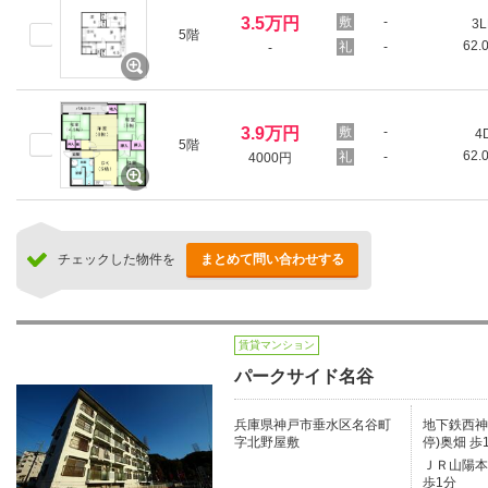
3.5万円
-
3L
5階
62.
-
-
3.9万円
-
4
5階
62.
-
4000円
チェックした物件を
まとめて問い合わせする
賃貸マンション
パークサイド名谷
兵庫県神戸市垂水区名谷町
地下鉄西神
字北野屋敷
停)奥畑 歩
ＪＲ山陽本線
歩1分