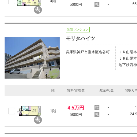
4階
5
-
5000円
賃貸マンション
モリタハイツ
兵庫県神戸市垂水区名谷町
ＪＲ山陽本
ＪＲ山陽本
地下鉄西神
階
賃料/管理費
敷金/礼金
間取り/
4.5万円
-
1
1階
24.
-
5800円