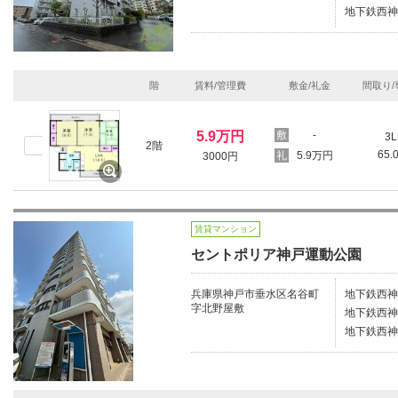
地下鉄西神
階
賃料/管理費
敷金/礼金
間取り/
5.9万円
-
3L
2階
65.
5.9万円
3000円
賃貸マンション
セントポリア神戸運動公園
兵庫県神戸市垂水区名谷町
地下鉄西神
字北野屋敷
地下鉄西神
地下鉄西神