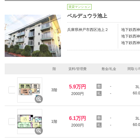
賃貸マンション
ベルデュウラ池上
兵庫県神戸市西区池上２
地下鉄西神
地下鉄西神
地下鉄西神
階
賃料/管理費
敷金/礼金
間取り/
5.9万円
-
3L
3階
60.
-
2000円
6.1万円
-
3L
1階
60.
-
2000円