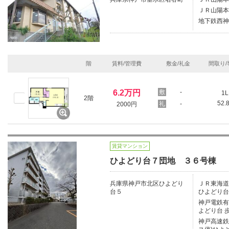
ＪＲ山陽本
地下鉄西神
階
賃料/管理費
敷金/礼金
間取り/
6.2万円
-
1L
2階
52.
-
2000円
賃貸マンション
ひよどり台７団地 ３６号棟
兵庫県神戸市北区ひよどり
ＪＲ東海道本
台５
ひよどり台
神戸電鉄有馬
よどり台 
神戸高速鉄