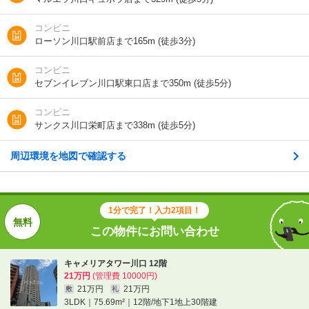
階建
12階/地下1地上30階建
コンビニ
総戸数
1戸
ローソン川口駅前店まで165m (徒歩3分)
向き
南西
コンビニ
セブンイレブン川口駅東口店まで350m (徒歩5分)
住所
埼玉県川口市本町４
コンビニ
地図を見る
サンクス川口栄町店まで338m (徒歩5分)
周辺環境を地図で確認する
交通
ＪＲ京浜東北線/川口駅 歩4分
埼玉高速鉄道/川口元郷駅 歩15分
1分で完了！入力2項目！
1分で完了！入力2項目！
この物件にお問い合わせ
この物件にお問い合わせ
キャメリアタワー川口 12階
21万円
(管理費 10000円)
キャメリアタワー川口 12階
21万円
21万円
敷
礼
21万円
(管理費 10000円)
3LDK｜75.69m²｜12階/地下1地上30階建
21万円
21万円
敷
礼