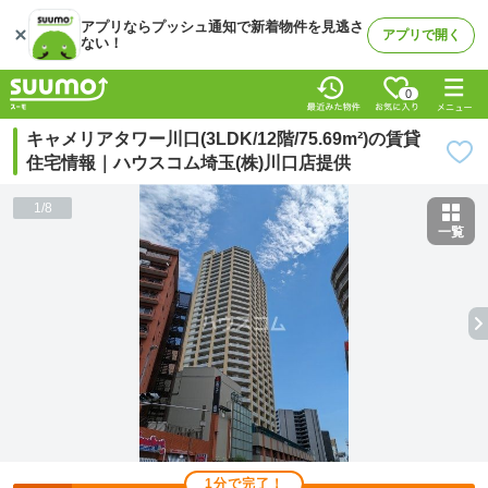
アプリならプッシュ通知で新着物件を見逃さ
アプリで開く
ない！
0
キャメリアタワー川口(3LDK/12階/75.69m²)の賃貸
住宅情報｜ハウスコム埼玉(株)川口店提供
1
/
8
一覧
1分で完了！