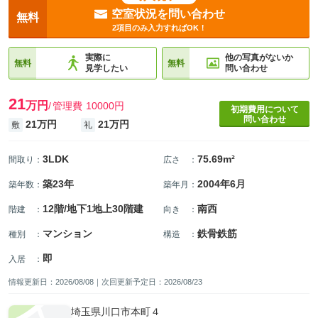
空室状況を問い合わせ
無料
2項目のみ入力すればOK！
実際に
他の写真がないか
無料
無料
見学したい
問い合わせ
21
万円
管理費
10000円
初期費用について
問い合わせ
21万円
21万円
敷
礼
3LDK
75.69m²
間取り
：
広さ
：
築23年
2004年6月
築年数
：
築年月
：
12階/地下1地上30階建
南西
階建
：
向き
：
マンション
鉄骨鉄筋
種別
：
構造
：
即
入居
：
情報更新日：2026/08/08｜次回更新予定日：2026/08/23
埼玉県川口市本町４