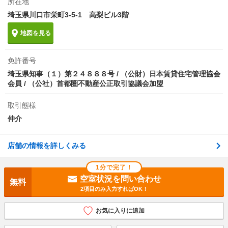
所在地
埼玉県川口市栄町3-5-1 高梨ビル3階
物件備考
駐輪場：有料
地図を見る
免許番号
埼玉県知事（１）第２４８８８号 / （公財）日本賃貸住宅管理協会
会員 / （公社）首都圏不動産公正取引協議会加盟
取引態様
仲介
店舗の情報を詳しくみる
1分で完了！
空室状況を問い合わせ
無料
2項目のみ入力すればOK！
お気に入りに追加