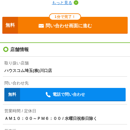
もっと見る
断熱性能
-
1分で完了！
目安光熱費
-
無料
問い合わせ画面に進む
駐車場
-
入居
即
店舗情報
条件
子供可/事務所利用不可
取り扱い店舗
ハウスコム埼玉(株)川口店
契約期間
定期借家 2年
問い合わせ先
損保
要
無料
電話で問い合わせ
保証会社
保証会社利用必 初回保証料：月額総賃料50％ 月額
保証料：750円 引落手数料：350円
営業時間 / 定休日
情報更新日
2026/08/08
ＡＭ１０：００～ＰＭ６：００
/
水曜日祝祭日除く
次回更新予定日
2026/08/23