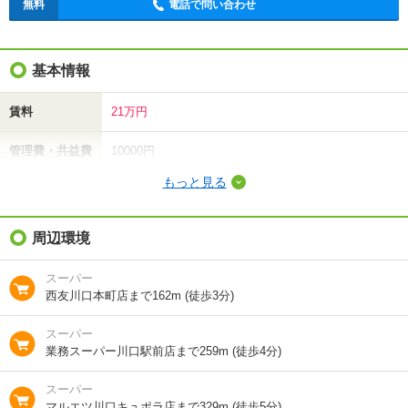
無料
電話で問い合わせ
基本情報
賃料
21万円
管理費・共益費
10000円
もっと見る
敷金（保証金）
21万円
礼金（敷引・償
周辺環境
21万円
却金）
スーパー
間取り / 専有面
3LDK
/
75.69m²
西友川口本町店まで162m (徒歩3分)
積
スーパー
種別 / 構造
マンション
/
鉄骨鉄筋
業務スーパー川口駅前店まで259m (徒歩4分)
築年 / 築年月
築23年
/
2004年6月
スーパー
マルエツ川口キュポラ店まで329m (徒歩5分)