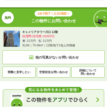
1分で完了！入力2項目！
この物件にお問い合わせ
キャメリアタワー川口 12階
21万円
(管理費 10000円)
21万円
21万円
敷
礼
3LDK｜75.69m²｜12階/地下1地上30階建
他の写真がないか
問い合わせ
詳細について
実際に
見学したい
空室状況を
問い合わせ
問い合わせ