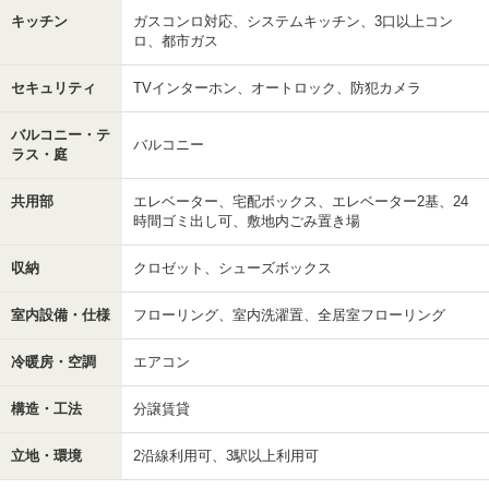
キッチン
ガスコンロ対応、システムキッチン、3口以上コン
ロ、都市ガス
セキュリティ
TVインターホン、オートロック、防犯カメラ
バルコニー・テ
バルコニー
ラス・庭
共用部
エレベーター、宅配ボックス、エレベーター2基、24
時間ゴミ出し可、敷地内ごみ置き場
収納
クロゼット、シューズボックス
室内設備・仕様
フローリング、室内洗濯置、全居室フローリング
冷暖房・空調
エアコン
構造・工法
分譲賃貸
立地・環境
2沿線利用可、3駅以上利用可