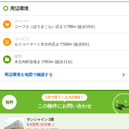
礼金（敷引・償
周辺環境
5.5万円
却金）
スーパー
間取り / 専有面
1DK
/
36.4m²
コープさっぽろきこない店まで788m (徒歩10分)
積
コンビニ
種別 / 構造
アパート
/
木造
セイコーマート木古内店まで568m (徒歩8分)
築年 / 築年月
築8年
/
2019年1月
役所
木古内町役場まで853m (徒歩11分)
階建
1階/2階建
周辺環境を地図で確認する
総戸数
12戸
向き
-
1分で完了！入力2項目！
住所
北海道上磯郡木古内町字木古内
この物件にお問い合わせ
地図を見る
サンシャイン 1階
5.5万円
(管理費 -)
交通
道南いさりび鉄道/木古内駅 歩6分