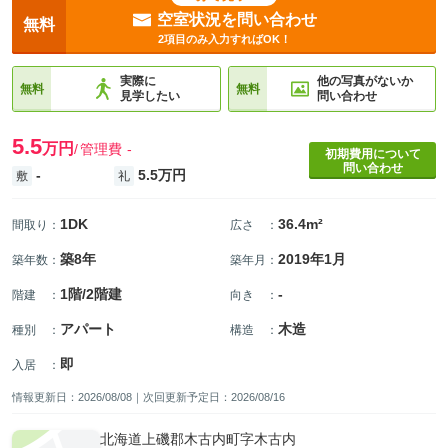
空室状況を問い合わせ
無料
2項目のみ入力すればOK！
実際に
他の写真がないか
無料
無料
見学したい
問い合わせ
5.5
万円
管理費
-
初期費用について
問い合わせ
-
5.5万円
敷
礼
1DK
36.4m²
間取り
：
広さ
：
築8年
2019年1月
築年数
：
築年月
：
1階/2階建
-
階建
：
向き
：
アパート
木造
種別
：
構造
：
即
入居
：
情報更新日：2026/08/08｜次回更新予定日：2026/08/16
北海道上磯郡木古内町字木古内