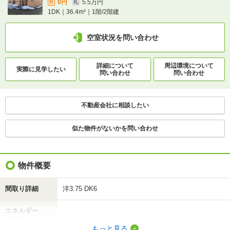
0円
5.5万円
敷
礼
道南いさりび鉄道/札苅駅 歩52分
1DK｜36.4m²｜1階/2階建
空室状況を問い合わせ
1分で完了！入力2項目！
この物件にお問い合わせ
詳細について
周辺環境について
実際に
見学したい
問い合わせ
問い合わせ
サンシャイン 1階
5.5万円
(管理費 -)
不動産会社に相談したい
0円
5.5万円
敷
礼
1DK｜36.4m²｜1階/2階建
似た物件がないかを問い合わせ
空室状況を問い合わせ
物件概要
詳細について
間取り・設備を
実際に
見学したい
問い合わせ
問い合わせ
間取り詳細
洋3.75 DK6
エネルギー
不動産会社に相談したい
-
消費性能
もっと見る