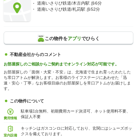
道南いさりび鉄道/木古内駅 歩6分
道南いさりび鉄道/札苅駅 歩52分
この物件を
アプリ
でひらく
不動産会社からのコメント
お部屋探しのご相談からご契約までオンライン対応が可能です。
お部屋探しの「面倒・大変・不安」は、北海道で生まれ育ったわたした
ち常口アトムが解決します。お客様のライフステージにあわせた「迅
速・安心・丁寧」なお客様目線のお部屋探しを常口アトムがお届けしま
す。
この物件について
駐車場1台無料、初期費用カード決済可、ネット使用料不要、
保証人不要
費用情報
キッチンはガスコンロに対応しており、玄関にはシューズボッ
クスを備えております。
室内設備