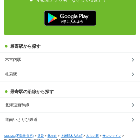
最寄駅から探す
木古内駅
札苅駅
最寄駅の沿線から探す
北海道新幹線
道南いさりび鉄道
SUUMO[不動産/住宅]
>
賃貸
>
北海道
>
上磯郡木古内町
>
木古内駅
>
サンシャイン
>