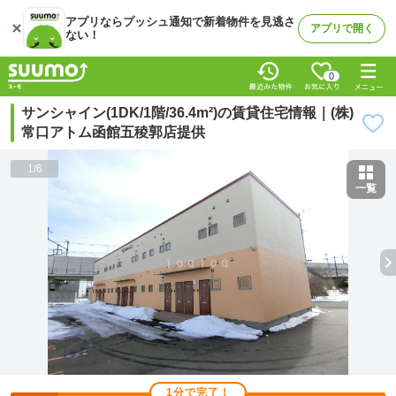
アプリならプッシュ通知で新着物件を見逃さ
アプリで開く
ない！
0
サンシャイン(1DK/1階/36.4m²)の賃貸住宅情報｜(株)
常口アトム函館五稜郭店提供
1
/
6
一覧
1分で完了！