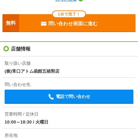
断熱性能
-
1分で完了！
目安光熱費
-
無料
問い合わせ画面に進む
駐車場
付無料
入居
即
店舗情報
条件
-
取り扱い店舗
(株)常口アトム函館五稜郭店
損保
2.2万円2年
問い合わせ先
保証会社
保証会社利用必 初回保証料：月額賃料等の50％ 月
額手数料：880円(税込) 年間更新料：10000円
電話で問い合わせ
情報更新日
2026/08/08
営業時間 / 定休日
次回更新予定日
2026/08/16
10:00～18:30
/
火曜日
所在地