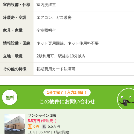
室内設備・仕様
室内洗濯置
冷暖房・空調
エアコン、ガス暖房
家具・家電
全室照明付
情報設備・回線
ネット専用回線、ネット使用料不要
立地・環境
2駅利用可、駅徒歩10分以内
その他の特徴
初期費用カード決済可
1分で完了！入力2項目！
この物件にお問い合わせ
サンシャイン 1階
5.5万円
(管理費 -)
0円
5.5万円
敷
礼
1DK｜36.4m²｜1階/2階建