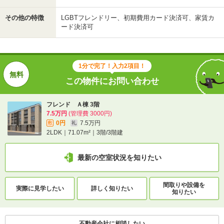
その他の特徴
LGBTフレンドリー、初期費用カード決済可、家賃カ
ード決済可
1分で完了！入力2項目！
この物件にお問い合わせ
フレンド Ａ棟 3階
7.5万円
(管理費 3000円)
0円
7.5万円
敷
礼
2LDK｜71.07m²｜3階/3階建
最新の空室状況を知りたい
間取りや設備を
実際に
見学したい
詳しく知りたい
知りたい
不動産会社に相談したい