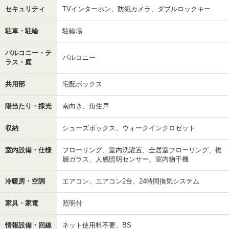
セキュリティ
TVインターホン、防犯カメラ、ダブルロックキー
駐車・駐輪
駐輪場
バルコニー・テ
バルコニー
ラス・庭
共用部
宅配ボックス
陽当たり・採光
南向き、角住戸
収納
シューズボックス、ウォークインクロゼット
室内設備・仕様
フローリング、室内洗濯置、全居室フローリング、複
層ガラス、人感照明センサー、室内物干機
冷暖房・空調
エアコン、エアコン2台、24時間換気システム
家具・家電
照明付
情報設備・回線
ネット使用料不要、BS