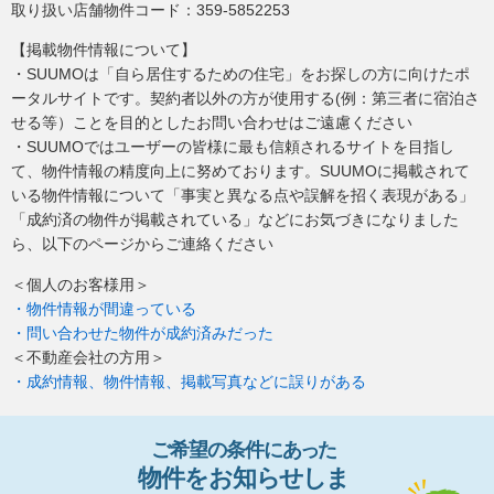
取り扱い店舗物件コード：
359-5852253
【掲載物件情報について】
・SUUMOは「自ら居住するための住宅」をお探しの方に向けたポ
ータルサイトです。契約者以外の方が使用する(例：第三者に宿泊さ
せる等）ことを目的としたお問い合わせはご遠慮ください
・SUUMOではユーザーの皆様に最も信頼されるサイトを目指し
て、物件情報の精度向上に努めております。SUUMOに掲載されて
いる物件情報について「事実と異なる点や誤解を招く表現がある」
「成約済の物件が掲載されている」などにお気づきになりました
ら、以下のページからご連絡ください
＜個人のお客様用＞
・物件情報が間違っている
・問い合わせた物件が成約済みだった
＜不動産会社の方用＞
・成約情報、物件情報、掲載写真などに誤りがある
ご希望の条件
に
あっ
た
物件
を
お
知
らせし
ま