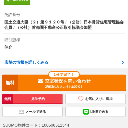
物件備考
退去時クリーニング費用￥90000が契約時必要。/更新
事務手数料22000円/ruumサポート費用（月額）1980
円/鍵セット費3300円
免許番号
国土交通大臣（２）第９１２０号 / （公財）日本賃貸住宅管理協会
会員 / （公社）首都圏不動産公正取引協議会加盟
取引態様
仲介
店舗の情報を詳しくみる
1分で完了！
空室状況を問い合わせ
無料
2項目のみ入力すればOK！
無料
見学予約
お気に入りに追加
メールで送る
LINEで送る
SUUMO物件コード：
100508511344