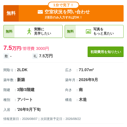
1分で完了！
空室状況を問い合わせ
無料
2項目のみ入力すればOK！
実際に
写真を
無料
無料
見学したい
もっと見たい
7.5
万円
管理費
3000円
初期費用を知りたい
-
7.5万円
敷
礼
2LDK
71.07m²
間取り
：
広さ
：
新築
2026年9月
築年数
：
築年月
：
3階/3階建
南
階建
：
向き
：
アパート
木造
種別
：
構造
：
'26年9月下旬
入居
：
情報更新日：2026/08/07｜次回更新予定日：2026/08/22