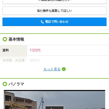
似た物件も提案してほしい
電話で問い合わせ
基本情報
賃料
7.5万円
管理費・共益費
3000円
もっと見る
敷金（保証金）
-
礼金（敷引・償
パノラマ
7.5万円
却金）
間取り / 専有面
2LDK
/
71.07m²
積