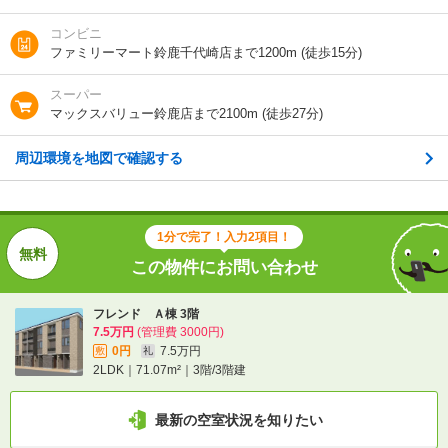
0円
7.5万円
敷
礼
コンビニ
2LDK｜71.07m²｜3階/3階建
ファミリーマート鈴鹿千代崎店まで1200m (徒歩15分)
最新の空室状況を知りたい
スーパー
マックスバリュー鈴鹿店まで2100m (徒歩27分)
間取りや設備を
実際に
見学したい
詳しく知りたい
知りたい
周辺環境を地図で確認する
不動産会社に相談したい
1分で完了！入力2項目！
電話で問い合わせ
この物件にお問い合わせ
フレンド Ａ棟 3階
7.5万円
(管理費 3000円)
0円
7.5万円
敷
礼
2LDK｜71.07m²｜3階/3階建
最新の空室状況を知りたい