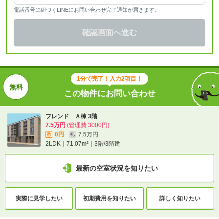
電話番号に紐づくLINEにお問い合わせ完了通知が届きます。
確認画面へ進む
1分で完了！入力2項目！
この物件にお問い合わせ
フレンド Ａ棟 3階
7.5万円
(管理費 3000円)
0円
7.5万円
敷
礼
2LDK｜71.07m²｜3階/3階建
最新の空室状況を知りたい
実際に
見学したい
初期費用を
知りたい
詳しく知りたい