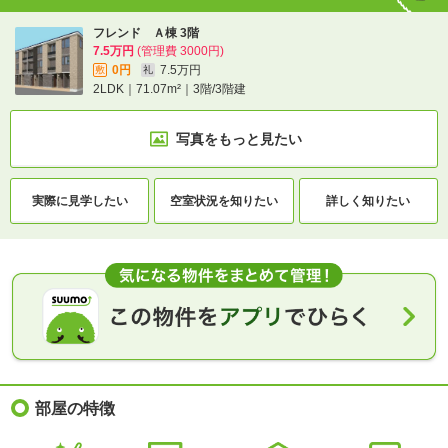
フレンド Ａ棟 3階
7.5万円
(管理費 3000円)
0円
7.5万円
敷
礼
2LDK｜71.07m²｜3階/3階建
写真をもっと見たい
実際に
見学したい
空室状況を
知りたい
詳しく知りたい
部屋の特徴