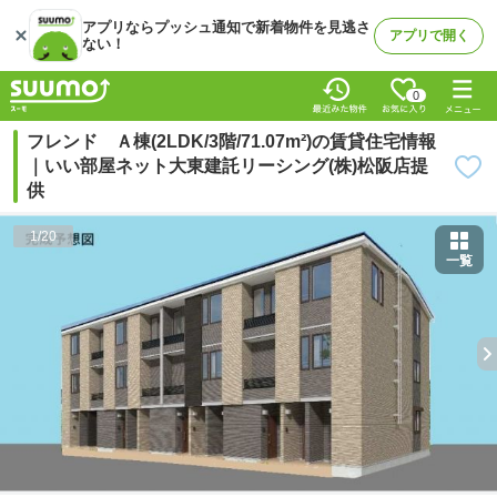
アプリならプッシュ通知で新着物件を見逃さ
アプリで開く
ない！
0
フレンド Ａ棟(2LDK/3階/71.07m²)の賃貸住宅情報
｜いい部屋ネット大東建託リーシング(株)松阪店提
供
1
/
20
一覧