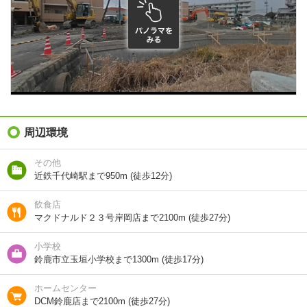
種別 / 構造
アパート
/
木造
築年 / 築年月
新築
/
2026年9月
階建
3階/3階建
向き
南
住所
三重県鈴鹿市岸岡町
周辺環境
地図を見る
その他
近鉄千代崎駅まで950m (徒歩12分)
交通
近鉄名古屋線/千代崎駅 歩13分
飲食店
マクドナルド２３号岸岡店まで2100m (徒歩27分)
1分で完了！入力2項目！
小学校
鈴鹿市立玉垣小学校まで1300m (徒歩17分)
この物件にお問い合わせ
ホームセンター
フレンド Ａ棟 3階
DCM鈴鹿店まで2100m (徒歩27分)
7.5万円
(管理費 3000円)