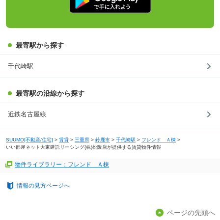
最寄駅から探す
千代崎駅
最寄駅の沿線から探す
近鉄名古屋線
SUUMO[不動産/住宅]
>
賃貸
>
三重県
>
鈴鹿市
>
千代崎駅
>
フレンド Ａ棟
>
いい部屋ネット大東建託リーシング(株)松阪店が提供する賃貸物件情報
物件ライブラリー：フレンド Ａ棟
情報の見方ページへ
ページの先頭へ