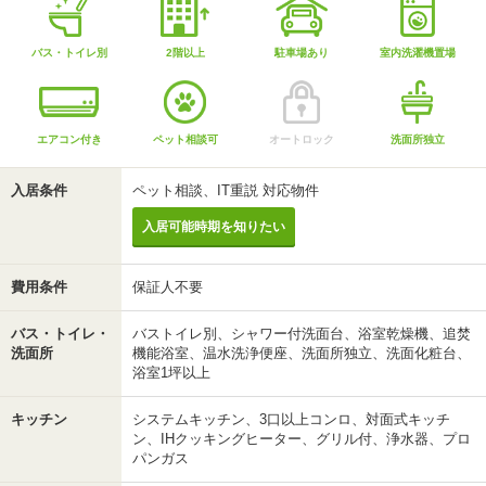
バス・トイレ別
2階以上
駐車場あり
室内洗濯機置場
エアコン付き
ペット相談可
オートロック
洗面所独立
入居条件
ペット相談、IT重説 対応物件
入居可能時期を知りたい
費用条件
保証人不要
バス・トイレ・
バストイレ別、シャワー付洗面台、浴室乾燥機、追焚
洗面所
機能浴室、温水洗浄便座、洗面所独立、洗面化粧台、
浴室1坪以上
キッチン
システムキッチン、3口以上コンロ、対面式キッチ
ン、IHクッキングヒーター、グリル付、浄水器、プロ
パンガス