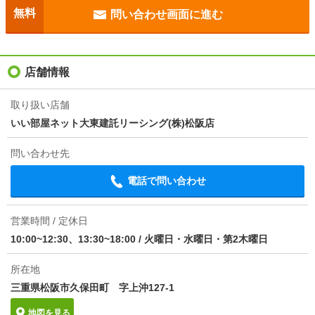
目安光熱費
-
無料
問い合わせ画面に進む
駐車場
敷地内3300円
入居
'26年9月下旬
店舗情報
条件
ペット相談
取り扱い店舗
いい部屋ネット大東建託リーシング(株)松阪店
損保
要
問い合わせ先
保証会社
保証会社利用必 契約時保証委託料：２５，０００円／
月額保証委託料：賃料総額の２．５％
電話で問い合わせ
ほか初期費用
-
営業時間 / 定休日
その他諸費用
町内会費（月額） 250円
10:00~12:30、13:30~18:00
/
火曜日・水曜日・第2木曜日
情報更新日
2026/08/07
所在地
三重県松阪市久保田町 字上沖127-1
次回更新予定日
2026/08/22
地図を見る