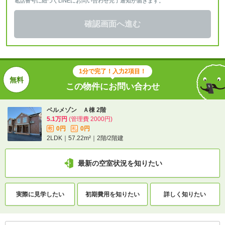
電話番号に紐づくLINEにお問い合わせ完了通知が届きます。
確認画面へ進む
1分で完了！入力2項目！
この物件にお問い合わせ
ベルメゾン Ａ棟 2階
5.1万円
(管理費 2000円)
0円
0円
敷
礼
2LDK｜57.22m²｜2階/2階建
最新の空室状況を知りたい
実際に
見学したい
初期費用を
知りたい
詳しく知りたい