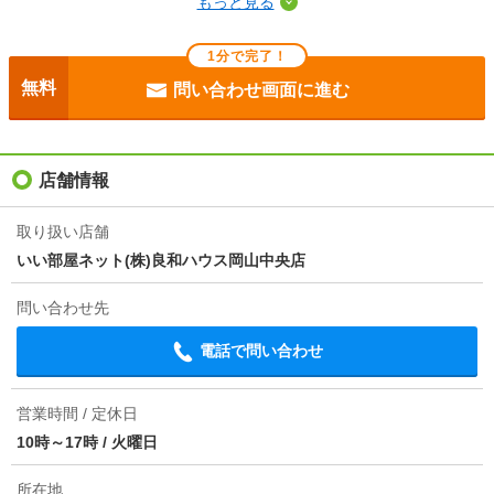
もっと見る
断熱性能
-
1分で完了！
目安光熱費
-
無料
問い合わせ画面に進む
駐車場
敷地内3300円
入居
即
店舗情報
条件
-
取り扱い店舗
いい部屋ネット(株)良和ハウス岡山中央店
損保
-
問い合わせ先
ほか初期費用
合計7万円（内訳：ハウスクリーニング：７００００
円）
電話で問い合わせ
その他諸費用
町内会費：６２５円
営業時間 / 定休日
情報更新日
2026/08/08
10時～17時
/
火曜日
次回更新予定日
2026/08/16
所在地