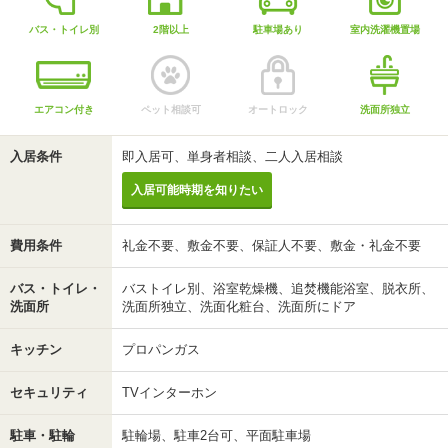
バス・トイレ別
2階以上
駐車場あり
室内洗濯機置場
エアコン付き
ペット相談可
オートロック
洗面所独立
入居条件
即入居可、単身者相談、二人入居相談
入居可能時期を知りたい
費用条件
礼金不要、敷金不要、保証人不要、敷金・礼金不要
バス・トイレ・
バストイレ別、浴室乾燥機、追焚機能浴室、脱衣所、
洗面所
洗面所独立、洗面化粧台、洗面所にドア
キッチン
プロパンガス
セキュリティ
TVインターホン
駐車・駐輪
駐輪場、駐車2台可、平面駐車場