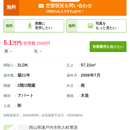
空室状況を問い合わせ
無料
2項目のみ入力すればOK！
実際に
写真を
無料
無料
見学したい
もっと見たい
5.1
万円
管理費
2000円
初期費用を知りたい
-
-
敷
礼
2LDK
57.22m²
間取り
：
広さ
：
築21年
2006年7月
築年数
：
築年月
：
2階/2階建
南
階建
：
向き
：
アパート
木造
種別
：
構造
：
即
入居
：
情報更新日：2026/08/08｜次回更新予定日：2026/08/16
岡山県瀬戸内市邑久町豊原