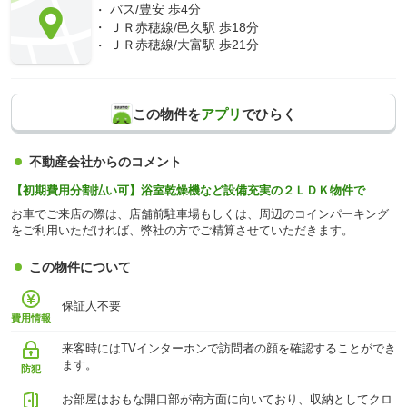
バス/豊安 歩4分
ＪＲ赤穂線/邑久駅 歩18分
ＪＲ赤穂線/大富駅 歩21分
この物件を
アプリ
でひらく
不動産会社からのコメント
【初期費用分割払い可】浴室乾燥機など設備充実の２ＬＤＫ物件で
お車でご来店の際は、店舗前駐車場もしくは、周辺のコインパーキング
をご利用いただければ、弊社の方でご精算させていただきます。
この物件について
保証人不要
費用情報
来客時にはTVインターホンで訪問者の顔を確認することができ
ます。
防犯
お部屋はおもな開口部が南方面に向いており、収納としてクロ