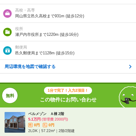
階建
2階/2階建
高校・高専
向き
南
岡山県立邑久高校まで931m (徒歩12分)
住所
岡山県瀬戸内市邑久町豊原
役所
瀬戸内市役所まで1220m (徒歩16分)
地図を見る
郵便局
邑久郵便局まで1128m (徒歩15分)
交通
バス/豊安 歩4分
ＪＲ赤穂線/邑久駅 歩18分
ＪＲ赤穂線/大富駅 歩21分
周辺環境を地図で確認する
1分で完了！入力2項目！
1分で完了！入力2項目！
この物件にお問い合わせ
この物件にお問い合わせ
ベルメゾン Ａ棟 2階
ベルメゾン Ａ棟 2階
5.1万円
(管理費 2000円)
5.1万円
(管理費 2000円)
0円
0円
敷
礼
0円
0円
敷
礼
2LDK｜57.22m²｜2階/2階建
2LDK｜57.22m²｜2階/2階建