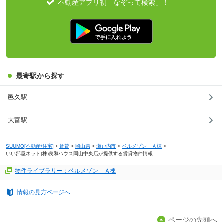
不動産アプリ初「なぞって検索」！
最寄駅から探す
邑久駅
大富駅
SUUMO[不動産/住宅]
>
賃貸
>
岡山県
>
瀬戸内市
>
ベルメゾン Ａ棟
>
いい部屋ネット(株)良和ハウス岡山中央店が提供する賃貸物件情報
物件ライブラリー：ベルメゾン Ａ棟
情報の見方ページへ
ページの先頭へ