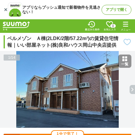
アプリならプッシュ通知で新着物件を見逃さ
アプリで開く
ない！
0
ベルメゾン Ａ棟(2LDK/2階/57.22m²)の賃貸住宅情
報｜いい部屋ネット(株)良和ハウス岡山中央店提供
1
/
14
一覧
1分で完了！