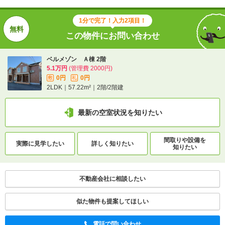
1分で完了！入力2項目！
この物件にお問い合わせ
ベルメゾン Ａ棟 2階
5.1万円
(管理費 2000円)
0円
0円
敷
礼
2LDK｜57.22m²｜2階/2階建
最新の空室状況を知りたい
間取りや設備を
実際に
見学したい
詳しく知りたい
知りたい
不動産会社に相談したい
似た物件も提案してほしい
電話で問い合わせ