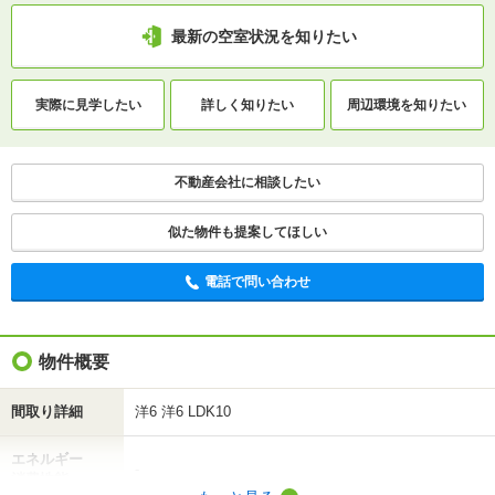
最新の空室状況を知りたい
最新の空室状況を知りたい
間取りや設備を
実際に
見学したい
詳しく知りたい
実際に
見学したい
詳しく知りたい
周辺環境を
知りたい
知りたい
不動産会社に相談したい
不動産会社に相談したい
電話で問い合わせ
似た物件も提案してほしい
電話で問い合わせ
物件概要
間取り詳細
洋6 洋6 LDK10
エネルギー
-
消費性能