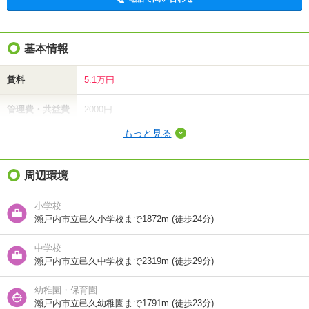
基本情報
賃料
5.1万円
管理費・共益費
2000円
もっと見る
敷金（保証金）
-
礼金（敷引・償
周辺環境
-
却金）
小学校
間取り / 専有面
2LDK
/
57.22m²
瀬戸内市立邑久小学校まで1872m (徒歩24分)
積
中学校
種別 / 構造
アパート
/
木造
瀬戸内市立邑久中学校まで2319m (徒歩29分)
築年 / 築年月
築21年
/
2006年7月
幼稚園・保育園
瀬戸内市立邑久幼稚園まで1791m (徒歩23分)