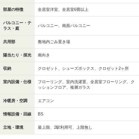
部屋の特徴
全居室洋室、全居室6畳以上
バルコニー・テ
バルコニー、南面バルコニー
ラス・庭
共用部
敷地内ごみ置き場
陽当たり・採光
南向き
収納
クロゼット、シューズボックス、クロゼット2ヶ所
室内設備・仕様
フローリング、室内洗濯置、全居室フローリング、ク
ッションフロア、複層ガラス
冷暖房・空調
エアコン
情報設備・回線
BS
立地・環境
最上階、2駅利用可、上階無し