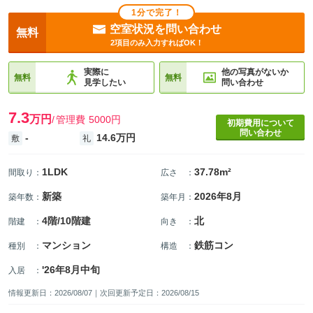
1分で完了！
空室状況を問い合わせ
無料
2項目のみ入力すればOK！
実際に
他の写真がないか
無料
無料
見学したい
問い合わせ
7.3
万円
管理費
5000円
初期費用について
問い合わせ
-
14.6万円
敷
礼
1LDK
37.78m²
間取り
：
広さ
：
新築
2026年8月
築年数
：
築年月
：
4階/10階建
北
階建
：
向き
：
マンション
鉄筋コン
種別
：
構造
：
'26年8月中旬
入居
：
情報更新日：2026/08/07｜次回更新予定日：2026/08/15