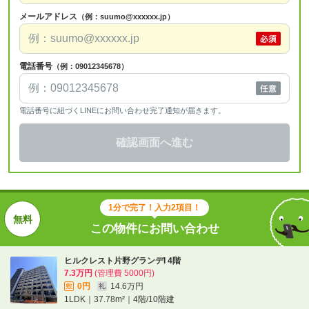
メールアドレス
（例：suumo@xxxxxx.jp）
電話番号
（例：09012345678）
電話番号に紐づくLINEにお問い合わせ完了通知が届きます。
確認画面へ進む
1分で完了！入力2項目！
この物件にお問い合わせ
ヒルクレスト片野グランデI 4階
7.3万円
(管理費 5000円)
0円
14.6万円
敷
礼
1LDK｜37.78m²｜4階/10階建