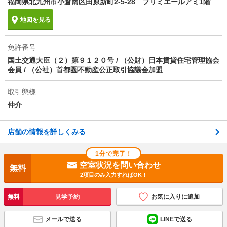
福岡県北九州市小倉南区田原新町2-5-28 プリミエールアミ1階
次回更新予定日
2026/08/15
地図を見る
物件備考
ペットの飼育は、小型犬2匹もしくは猫1匹まで相談可
(礼金3ヶ月)※繁殖制限措置証明書用提出 短期解約違
免許番号
約金：1年未満 賃料1ヵ月 法人規約：上場会社or資本
国土交通大臣（２）第９１２０号 / （公財）日本賃貸住宅管理協会
金5 000万円以上は保証会社不要 光インターネットが
会員 / （公社）首都圏不動産公正取引協議会加盟
無料で使い放題(J:COM光1ギガ標準装備) スマートロ
ック対応物件
取引態様
仲介
店舗の情報を詳しくみる
1分で完了！
空室状況を問い合わせ
無料
2項目のみ入力すればOK！
無料
見学予約
お気に入りに追加
メールで送る
LINEで送る