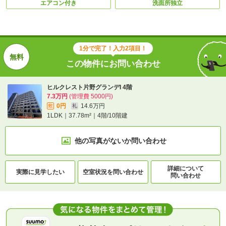
エアコン付き
洗面所独立
1分で完了！入力2項目！
この物件にお問い合わせ
ヒルクレスト片野グランデI 4階
7.3万円
(管理費 5000円)
0円
14.6万円
敷
礼
1LDK｜37.78m²｜4階/10階建
他の写真がないか
問い合わせ
詳細について
実際に
見学したい
空室状況を
問い合わせ
問い合わせ