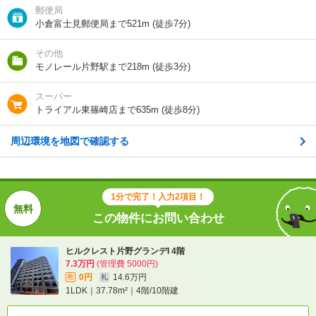
郵便局
1分で完了！入力2項目！
小倉富士見郵便局まで521m (徒歩7分)
この物件にお問い合わせ
その他
モノレール片野駅まで218m (徒歩3分)
ヒルクレスト片野グランデI 4階
7.3万円
(管理費 5000円)
スーパー
0円
14.6万円
敷
礼
トライアル東篠崎店まで635m (徒歩8分)
1LDK｜37.78m²｜4階/10階建
周辺環境を地図で確認する
空室状況を問い合わせ
詳細について
間取り・設備を
実際に
見学したい
問い合わせ
問い合わせ
1分で完了！入力2項目！
この物件にお問い合わせ
不動産会社に相談したい
ヒルクレスト片野グランデI 4階
7.3万円
(管理費 5000円)
電話で問い合わせ
0円
14.6万円
敷
礼
1LDK｜37.78m²｜4階/10階建