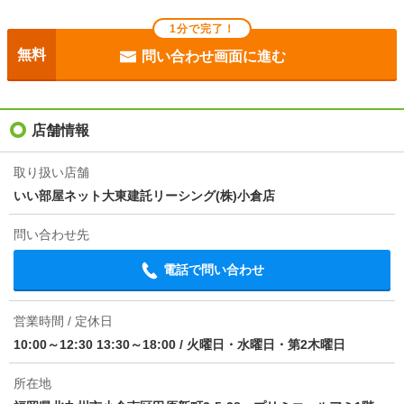
断熱性能
-
1分で完了！
目安光熱費
-
無料
問い合わせ画面に進む
駐車場
敷地内14850円
入居
'26年8月中旬
店舗情報
条件
二人入居可/ペット相談
取り扱い店舗
いい部屋ネット大東建託リーシング(株)小倉店
損保
2.2万円2年
問い合わせ先
保証会社
保証会社利用必 初回保証料30％ 月額更新料1.2％
電話で問い合わせ
ほか初期費用
合計1.32万円（内訳：鍵交換代1.32万円）
その他諸費用
更新料 11000円 室内清掃費用 49500円 RFGサ
営業時間 / 定休日
ポート 2420円（月額） バイク置場500円 駐輪場2
10:00～12:30 13:30～18:00
/
火曜日・水曜日・第2木曜日
00円
所在地
情報更新日
2026/08/07