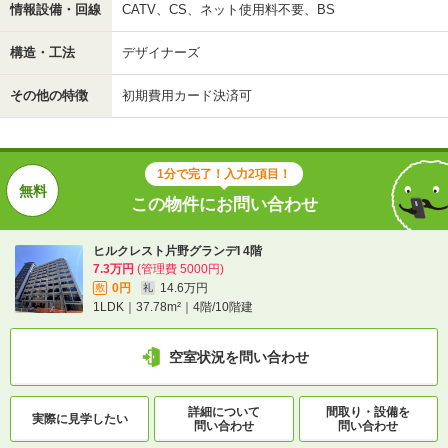
情報設備・回線
CATV、CS、ネット使用料不要、BS
構造・工法
デザイナーズ
その他の特徴
初期費用カード決済可
1分で完了！入力2項目！
この物件にお問い合わせ
ヒルクレスト片野グランデI 4階
7.3万円
(管理費 5000円)
0円
14.6万円
敷
礼
1LDK｜37.78m²｜4階/10階建
空室状況を問い合わせ
詳細について
間取り・設備を
実際に
見学したい
問い合わせ
問い合わせ