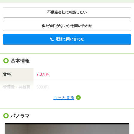
不動産会社に相談したい
似た物件がないかを問い合わせ
電話で問い合わせ
基本情報
賃料
7.3万円
管理費・共益費
5000円
もっと見る
敷金（保証金）
-
礼金（敷引・償
パノラマ
14.6万円
却金）
間取り / 専有面
1LDK
/
37.78m²