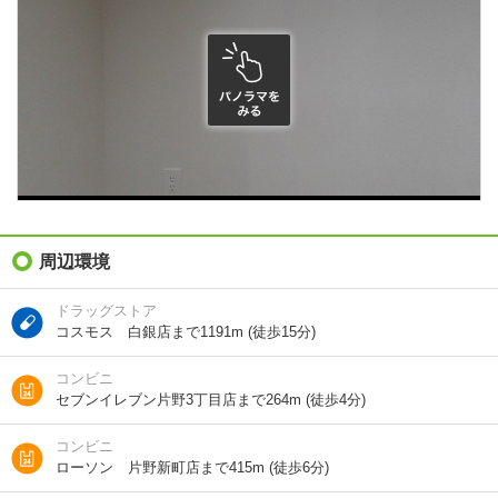
積
種別 / 構造
マンション
/
鉄筋コン
築年 / 築年月
新築
/
2026年8月
階建
4階/10階建
総戸数
45戸
向き
北
周辺環境
住所
福岡県北九州市小倉北区片野４
ドラッグストア
コスモス 白銀店まで1191m (徒歩15分)
地図を見る
コンビニ
交通
北九州モノレール/片野駅 歩3分
セブンイレブン片野3丁目店まで264m (徒歩4分)
ＪＲ日豊本線/城野駅 歩12分
ＪＲ日豊本線/南小倉駅 歩25分
コンビニ
ローソン 片野新町店まで415m (徒歩6分)