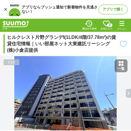
アプリならプッシュ通知で新着物件を見逃さ
アプリで開く
ない！
0
ヒルクレスト片野グランデI(1LDK/4階/37.78m²)の賃
貸住宅情報｜いい部屋ネット大東建託リーシング
(株)小倉店提供
1
/
19
一覧