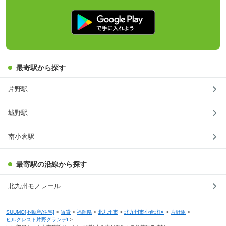
最寄駅から探す
片野駅
城野駅
南小倉駅
最寄駅の沿線から探す
北九州モノレール
SUUMO[不動産/住宅]
>
賃貸
>
福岡県
>
北九州市
>
北九州市小倉北区
>
片野駅
>
ヒルクレスト片野グランデI
>