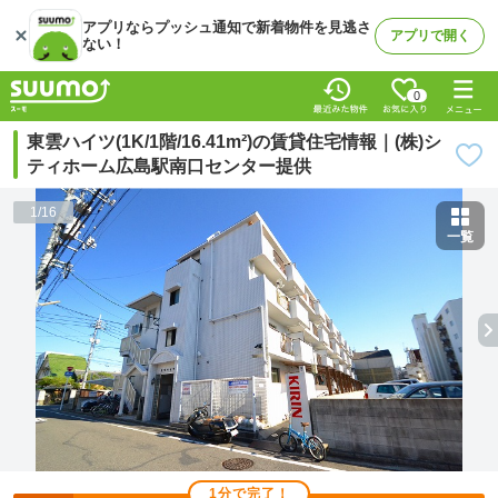
アプリならプッシュ通知で新着物件を見逃さ
アプリで開く
ない！
0
東雲ハイツ(1K/1階/16.41m²)の賃貸住宅情報｜(株)シ
ティホーム広島駅南口センター提供
1
/
16
一覧
1分で完了！