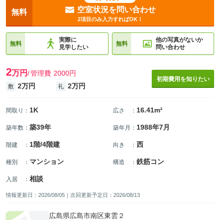
空室状況を問い合わせ
無料
2項目のみ入力すればOK！
実際に
他の写真がないか
無料
無料
見学したい
問い合わせ
2
万円
管理費
2000円
初期費用を知りたい
2万円
2万円
敷
礼
1K
16.41m²
間取り
：
広さ
：
築39年
1988年7月
築年数
：
築年月
：
1階/4階建
西
階建
：
向き
：
マンション
鉄筋コン
種別
：
構造
：
相談
入居
：
情報更新日：2026/08/05｜次回更新予定日：2026/08/13
広島県広島市南区東雲２