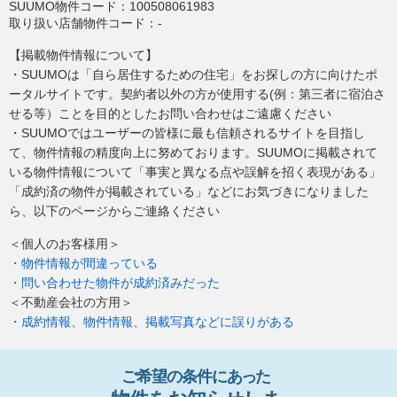
SUUMO物件コード：
100508061983
取り扱い店舗物件コード：
-
【掲載物件情報について】
・SUUMOは「自ら居住するための住宅」をお探しの方に向けたポ
ータルサイトです。契約者以外の方が使用する(例：第三者に宿泊さ
せる等）ことを目的としたお問い合わせはご遠慮ください
・SUUMOではユーザーの皆様に最も信頼されるサイトを目指し
て、物件情報の精度向上に努めております。SUUMOに掲載されて
いる物件情報について「事実と異なる点や誤解を招く表現がある」
「成約済の物件が掲載されている」などにお気づきになりました
ら、以下のページからご連絡ください
＜個人のお客様用＞
・物件情報が間違っている
・問い合わせた物件が成約済みだった
＜不動産会社の方用＞
・成約情報、物件情報、掲載写真などに誤りがある
ご希望の条件
に
あっ
た