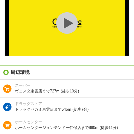
1K
/
16.41m²
積
種別 / 構造
マンション
/
鉄筋コン
築年 / 築年月
築39年
/
1988年7月
階建
1階/4階建
総戸数
48戸
向き
西
周辺環境
住所
広島県広島市南区東雲２
スーパー
ヴェスタ東雲店まで727m (徒歩10分)
地図を見る
ドラッグストア
交通
バス/東雲2丁目 歩6分
ドラッグセガミ東雲店まで545m (徒歩7分)
ＪＲ山陽本線/広島駅 車10分(3.5km)
ＪＲ山陽本線/天神川駅 歩31分
ホームセンター
ホームセンタージュンテンドー仁保店まで880m (徒歩11分)