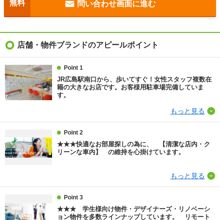
無料
問い合わせ画面に進む
駐車場
近隣200m15000円
入居
相談
店舗・物件ブランドのアピールポイント
条件
ペット相談
Point 1
JR広島駅南口から、歩いてすぐ！女性スタッフ複数在
損保
要
籍の大きなお店です。お客様用駐車場完備していま
す。
情報更新日
2026/08/05
もっと見る
次回更新予定日
2026/08/13
Point 2
★★★快適なお部屋探しの為に、 【清潔な店内・ク
物件備考
掲載情報と現況が相違する場合現況を優先と致しま
リーンな車内】 の維持を心掛けています。
す 写真は同物件仕様参考写真です ◆個人契約の
場合保証会社審査要 初回30000円 月額2パーセン
ト ◆安心サポート月額1430円 ◆鍵交換費用22000
もっと見る
円 ◆ペット3000円アップ ◆告知事項有
Point 3
★★★ 学生様向け物件・デザイナーズ・リノベーシ
ョン物件を多数ラインナップしています。 リモート