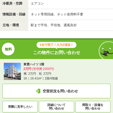
冷暖房・空調
エアコン
情報設備・回線
ネット専用回線、ネット使用料不要
立地・環境
駅まで平坦、平坦地、通風良好
1分で完了！入力2項目！
この物件にお問い合わせ
東雲ハイツ 1階
2万円
(管理費 2000円)
2万円
2万円
敷
礼
1K｜16.41m²｜1階/4階建
空室状況を問い合わせ
詳細について
間取り・設備を
実際に
見学したい
問い合わせ
問い合わせ