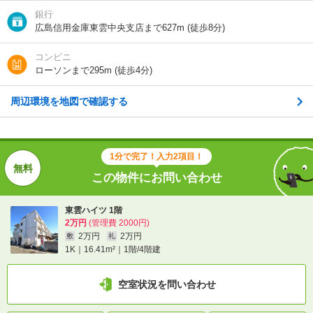
銀行
1分で完了！入力2項目！
広島信用金庫東雲中央支店まで627m (徒歩8分)
この物件にお問い合わせ
コンビニ
ローソンまで295m (徒歩4分)
東雲ハイツ 1階
2万円
(管理費 2000円)
2万円
2万円
敷
礼
周辺環境を地図で確認する
1K｜16.41m²｜1階/4階建
空室状況を問い合わせ
1分で完了！入力2項目！
この物件にお問い合わせ
詳細について
間取り・設備を
実際に
見学したい
問い合わせ
問い合わせ
東雲ハイツ 1階
2万円
(管理費 2000円)
2万円
2万円
敷
礼
不動産会社に相談したい
1K｜16.41m²｜1階/4階建
電話で問い合わせ
空室状況を問い合わせ