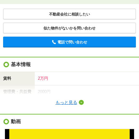
不動産会社に相談したい
似た物件がないかを問い合わせ
電話で問い合わせ
基本情報
賃料
2万円
管理費・共益費
2000円
もっと見る
敷金（保証金）
2万円
礼金（敷引・償
動画
2万円
却金）
間取り / 専有面