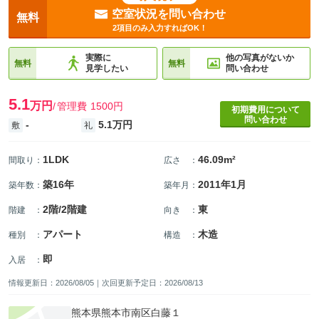
空室状況を問い合わせ
無料
2項目のみ入力すればOK！
実際に
他の写真がないか
無料
無料
見学したい
問い合わせ
5.1
万円
管理費
1500円
初期費用について
問い合わせ
-
5.1万円
敷
礼
1LDK
46.09m²
間取り
：
広さ
：
築16年
2011年1月
築年数
：
築年月
：
2階/2階建
東
階建
：
向き
：
アパート
木造
種別
：
構造
：
即
入居
：
情報更新日：2026/08/05｜次回更新予定日：2026/08/13
熊本県熊本市南区白藤１