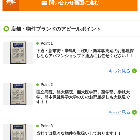
無料
問い合わせ画面に進む
駐車場
敷地内3300円
入居
即
店舗・物件ブランドのアピールポイント
条件
-
Point 1
下通・新市街・辛島町・桜町・熊本駅周辺のお部屋探
損保
要
しならアパマンショップ下通店にお任せください！！
保証会社
保証会社利用必 契約時保証委託料：２．２万／月額保
もっと見る
証委託料：賃料総額の２．２％又は５．５％ ※ペッ
ト可は２．５万／２．５％
Point 2
ほか初期費用
合計6万円（内訳：クリーニング費）
国立病院、熊大病院、熊大医学部、薬学部、崇城大
学、熊本保健科学大学の方のお部屋探しも大歓迎で
す！！
その他諸費用
ｒｕｕｍサポート １９８０円（月額）
もっと見る
情報更新日
2026/08/05
Point 3
次回更新予定日
2026/08/13
当社では様々な物件を取扱いしております！！