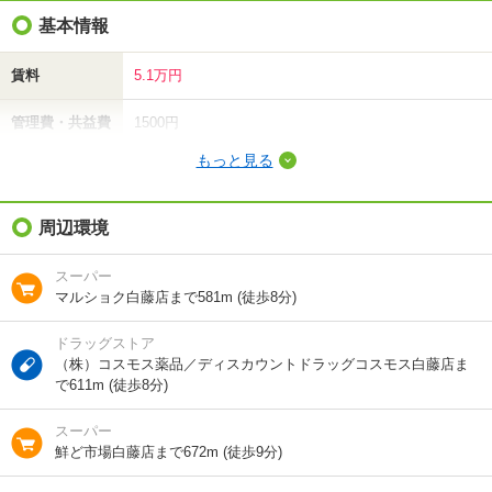
基本情報
賃料
5.1万円
管理費・共益費
1500円
もっと見る
敷金（保証金）
-
礼金（敷引・償
周辺環境
5.1万円
却金）
スーパー
間取り / 専有面
1LDK
/
46.09m²
マルショク白藤店まで581m (徒歩8分)
積
ドラッグストア
種別 / 構造
アパート
/
木造
（株）コスモス薬品／ディスカウントドラッグコスモス白藤店ま
で611m (徒歩8分)
築年 / 築年月
築16年
/
2011年1月
スーパー
階建
2階/2階建
鮮ど市場白藤店まで672m (徒歩9分)