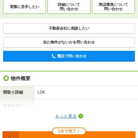
詳細について
周辺環境について
詳細について
間取り・設備を
実際に
見学したい
実際に
見学したい
問い合わせ
問い合わせ
問い合わせ
問い合わせ
不動産会社に相談したい
不動産会社に相談したい
似た物件がないかを問い合わせ
電話で問い合わせ
電話で問い合わせ
物件概要
間取り詳細
LDK
エネルギー
-
消費性能
もっと見る
断熱性能
-
1分で完了！
目安光熱費
-