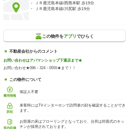
ＪＲ鹿児島本線/西熊本駅 歩19分
ＪＲ鹿児島本線/川尻駅 歩19分
この物件を
アプリ
でひらく
不動産会社からのコメント
お問い合わせはアパマンショップ下通店まで★
お問い合わせ★096－324－0555★まで！！
この物件について
保証人不要
費用情報
来客時にはTVインターホンで訪問者の顔を確認することができ
ます。
防犯
お部屋の床はフローリングとなっており、台所は対面式のキッ
チンが採用されております。
室内設備