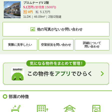
プロムナードV 2階
5.1万円
(管理費 1500円)
0円
5.1万円
敷
礼
1LDK｜46.09m²｜2階/2階建
他の写真がないか
問い合わせ
詳細について
実際に
見学したい
空室状況を
問い合わせ
問い合わせ
部屋の特徴