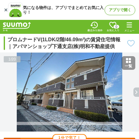
気になる物件は、アプリでまとめてお気に入
アプリで開く
り！
0
プロムナードV(1LDK/2階/46.09m²)の賃貸住宅情報
｜アパマンショップ下通支店(株)明和不動産提供
1
/
20
一覧
1分で完了！