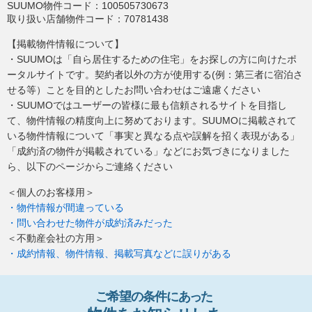
SUUMO物件コード：
100505730673
取り扱い店舗物件コード：
70781438
【掲載物件情報について】
・SUUMOは「自ら居住するための住宅」をお探しの方に向けたポ
ータルサイトです。契約者以外の方が使用する(例：第三者に宿泊さ
せる等）ことを目的としたお問い合わせはご遠慮ください
・SUUMOではユーザーの皆様に最も信頼されるサイトを目指し
て、物件情報の精度向上に努めております。SUUMOに掲載されて
いる物件情報について「事実と異なる点や誤解を招く表現がある」
「成約済の物件が掲載されている」などにお気づきになりました
ら、以下のページからご連絡ください
＜個人のお客様用＞
・物件情報が間違っている
・問い合わせた物件が成約済みだった
＜不動産会社の方用＞
・成約情報、物件情報、掲載写真などに誤りがある
ご希望の条件
に
あっ
た