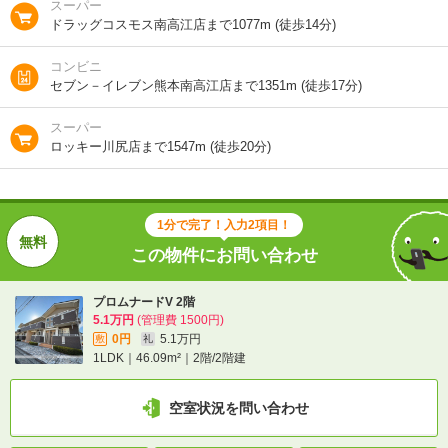
総戸数
8戸
スーパー
ドラッグコスモス南高江店まで1077m (徒歩14分)
向き
東
コンビニ
セブン－イレブン熊本南高江店まで1351m (徒歩17分)
住所
熊本県熊本市南区白藤１
スーパー
交通
ＪＲ鹿児島本線/西熊本駅 歩19分
ロッキー川尻店まで1547m (徒歩20分)
ＪＲ鹿児島本線/川尻駅 歩19分
1分で完了！入力2項目！
1分で完了！入力2項目！
この物件にお問い合わせ
この物件にお問い合わせ
プロムナードV 2階
プロムナードV 2階
5.1万円
(管理費 1500円)
5.1万円
(管理費 1500円)
0円
5.1万円
敷
0円
礼
5.1万円
敷
礼
1LDK｜46.09m²｜2階/2階建
1LDK｜46.09m²｜2階/2階建
空室状況を問い合わせ
空室状況を問い合わせ