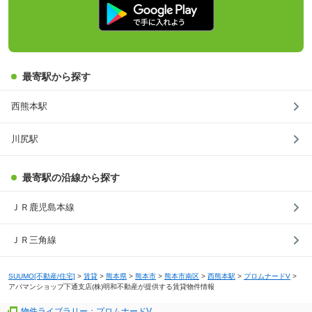
最寄駅から探す
西熊本駅
川尻駅
最寄駅の沿線から探す
ＪＲ鹿児島本線
ＪＲ三角線
SUUMO[不動産/住宅]
>
賃貸
>
熊本県
>
熊本市
>
熊本市南区
>
西熊本駅
>
プロムナードV
>
アパマンショップ下通支店(株)明和不動産が提供する賃貸物件情報
物件ライブラリー：プロムナードV