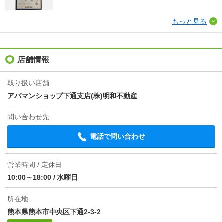
物件備考
［退去時費用 退去費用実費精算※故意・過失等別途
実費］更新事務手数料 ２２，０００円がかかりま
もっと見る
す。契約時にクリーニング費６０，０００円、鍵セッ
ト費３，３００円（税込）が必要となります。貸主イ
ンボイス登録あり 保証会社:ハウスリーブ株式会社
店舗情報
取り扱い店舗
アパマンショップ下通支店(株)明和不動産
問い合わせ先
電話で問い合わせ
営業時間 / 定休日
10:00～18:00
/
水曜日
所在地
熊本県熊本市中央区下通2-3-2