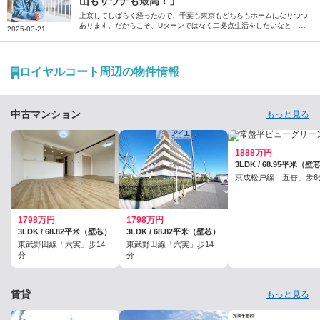
山もサウナも最高！」
上京してしばらく経ったので、千葉も東京もどちらもホームになりつつ
あります。だからこそ、Uターンではなく二拠点生活をしたいなと―
2025-03-21
―。そう話すのは、千葉県出身の俳優、崎山つばささん。地元・千葉に
はさまざまな楽しみ方がある、と話す崎山さんに、その魅力を伺いまし
た。
ロイヤルコート周辺の物件情報
中古マンション
もっと見る
1888万円
3LDK / 68.95平米（壁
京成松戸線「五香」歩6
1798万円
1798万円
3LDK / 68.82平米（壁芯）
3LDK / 68.82平米（壁芯）
東武野田線「六実」歩14
東武野田線「六実」歩14
分
分
賃貸
もっと見る