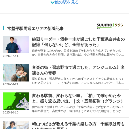
他の駅を見る
常盤平駅周辺エリアの新着記事
純烈リーダー・酒井一圭が過ごした千葉県白井市の
記憶「何もないけど、全部があった」
自分が何をしたいのか、目標を決めてそれからどう生きていきたいの
か、自分と向き合う時間。振り返れば、今の活動と完全に繋がっていま
2026-07-14
すね。白井で暮らしていなかったら、今の自分はないです――。そう話
すのは純烈のリーダー酒井一圭さん。
音楽の街・習志野市で過ごした、アンジュルム川名
凜さんの青春
振り返れば、習志野市に住んでからはずっとストイックに音楽をやって
いたと思います――。そう話すのは、アンジュルムのメンバー、川名凜
2026-04-21
さん。音楽漬けだった習志野市での生活と、練習の合間を縫ってつくっ
た思い出、習志野市の魅力やかなえたい夢を伺いました。
変わる駅前、変わらない味。「柏」で確かめた今
と、振り返る思い出。｜文・五明拓弥（グランジ）
僕の記憶に色濃く残っているのは『千葉の渋谷』と呼ばれていた25～6
年前の景色だ。高校生の頃、毎日のように遊んでいた柏は今、どうなっ
2025-10-10
ているのだろう――。そう話すのは、お笑いトリオ・グランジの五明拓
弥さん。19歳まで育った地元・千葉県柏を訪れ、当時からの変化や変わ
らないものについて綴っていただきました。
崎山つばさが教える千葉の楽しみ方「千葉県は海も