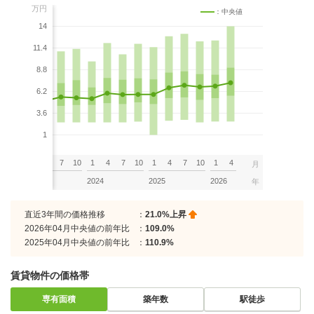
万円
：中央値
14
11.4
8.8
6.2
3.6
1
7
10
1
4
7
10
1
4
7
10
1
4
7
10
1
4
月
2023
2024
2025
2026
年
直近3年間の価格推移
：
21.0%上昇
2026年04月中央値の前年比
：
109.0%
2025年04月中央値の前年比
：
110.9%
賃貸物件の価格帯
専有面積
築年数
駅徒歩