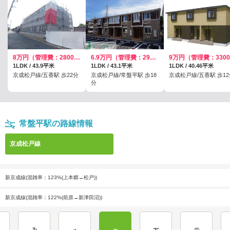
8万円（管理費：2800円）
6.9万円（管理費：2900円）
1LDK / 43.9平米
1LDK / 43.1平米
1LDK / 40.46平米
京成松戸線/五香駅 歩22分
京成松戸線/常盤平駅 歩18
京成松戸線/五香駅 歩12
分
常盤平駅の路線情報
京成松戸線
新京成線(混雑率：123%(上本郷→松戸))
新京成線(混雑率：122%(前原→新津田沼))
八柱
常盤平
五香
元山