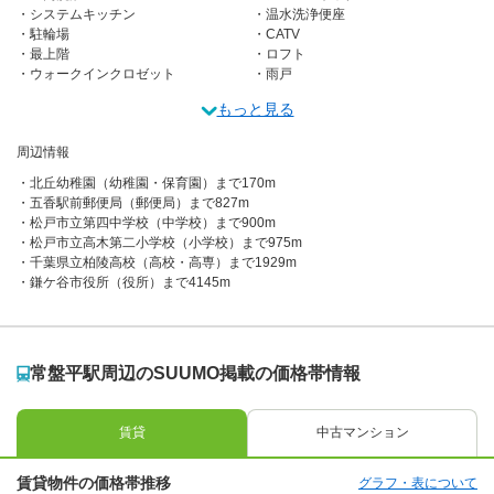
システムキッチン
温水洗浄便座
駐輪場
CATV
最上階
ロフト
ウォークインクロゼット
雨戸
もっと見る
周辺情報
北丘幼稚園（幼稚園・保育園）まで170m
五香駅前郵便局（郵便局）まで827m
松戸市立第四中学校（中学校）まで900m
松戸市立高木第二小学校（小学校）まで975m
千葉県立柏陵高校（高校・高専）まで1929m
鎌ケ谷市役所（役所）まで4145m
常盤平駅周辺のSUUMO掲載の価格帯情報
賃貸
中古マンション
賃貸物件の価格帯推移
グラフ・表について