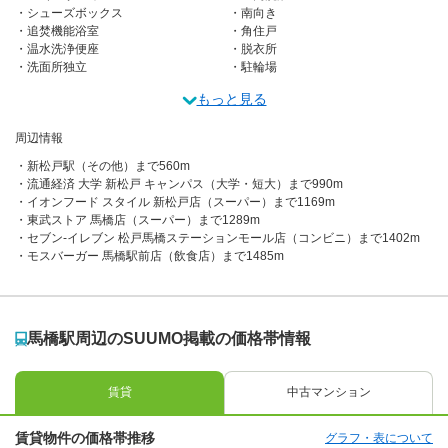
シューズボックス
南向き
追焚機能浴室
角住戸
温水洗浄便座
脱衣所
洗面所独立
駐輪場
もっと見る
周辺情報
新松戸駅（その他）まで560m
流通経済 大学 新松戸 キャンパス（大学・短大）まで990m
イオンフード スタイル 新松戸店（スーパー）まで1169m
東武ストア 馬橋店（スーパー）まで1289m
セブン-イレブン 松戸馬橋ステーションモール店（コンビニ）まで1402m
モスバーガー 馬橋駅前店（飲食店）まで1485m
馬橋駅周辺のSUUMO掲載の価格帯情報
賃貸
中古マンション
賃貸物件の価格帯推移
グラフ・表について