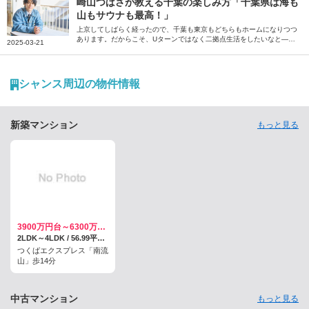
らないものについて綴っていただきました。
崎山つばさが教える千葉の楽しみ方「千葉県は海も
山もサウナも最高！」
上京してしばらく経ったので、千葉も東京もどちらもホームになりつつ
あります。だからこそ、Uターンではなく二拠点生活をしたいなと―
2025-03-21
―。そう話すのは、千葉県出身の俳優、崎山つばささん。地元・千葉に
はさまざまな楽しみ方がある、と話す崎山さんに、その魅力を伺いまし
た。
シャンス周辺の物件情報
新築マンション
もっと見る
3900万円台～6300万円台／予定
2LDK～4LDK / 56.99平米～76.16平米
つくばエクスプレス「南流
山」歩14分
中古マンション
もっと見る