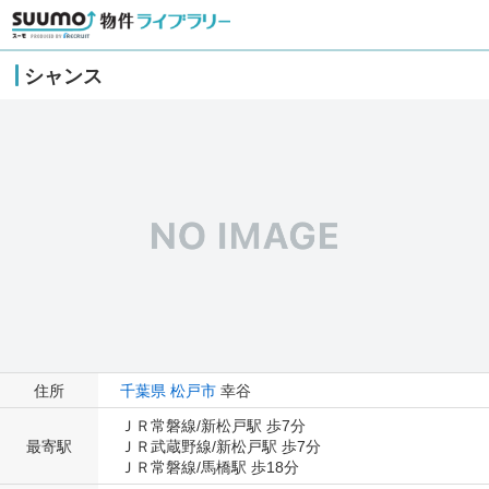
シャンス
住所
千葉県
松戸市
幸谷
ＪＲ常磐線/新松戸駅 歩7分
最寄駅
ＪＲ武蔵野線/新松戸駅 歩7分
ＪＲ常磐線/馬橋駅 歩18分