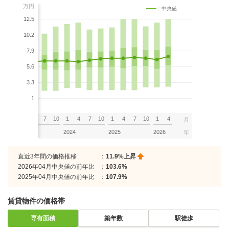
万円
：中央値
12.5
10.2
7.9
5.6
3.3
1
7
10
1
4
7
10
1
4
7
10
1
4
7
10
1
4
月
2023
2024
2025
2026
年
直近3年間の価格推移
：
11.9%上昇
2026年04月中央値の前年比
：
103.6%
2025年04月中央値の前年比
：
107.9%
賃貸物件の価格帯
専有面積
築年数
駅徒歩