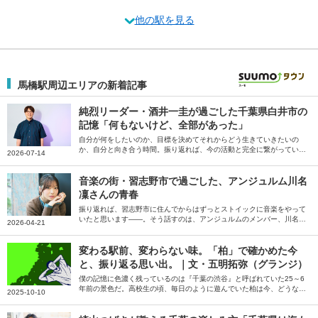
他の駅を見る
馬橋駅周辺エリアの新着記事
純烈リーダー・酒井一圭が過ごした千葉県白井市の
記憶「何もないけど、全部があった」
自分が何をしたいのか、目標を決めてそれからどう生きていきたいの
か、自分と向き合う時間。振り返れば、今の活動と完全に繋がっていま
2026-07-14
すね。白井で暮らしていなかったら、今の自分はないです――。そう話
すのは純烈のリーダー酒井一圭さん。
音楽の街・習志野市で過ごした、アンジュルム川名
凜さんの青春
振り返れば、習志野市に住んでからはずっとストイックに音楽をやって
いたと思います――。そう話すのは、アンジュルムのメンバー、川名凜
2026-04-21
さん。音楽漬けだった習志野市での生活と、練習の合間を縫ってつくっ
た思い出、習志野市の魅力やかなえたい夢を伺いました。
変わる駅前、変わらない味。「柏」で確かめた今
と、振り返る思い出。｜文・五明拓弥（グランジ）
僕の記憶に色濃く残っているのは『千葉の渋谷』と呼ばれていた25～6
年前の景色だ。高校生の頃、毎日のように遊んでいた柏は今、どうなっ
2025-10-10
ているのだろう――。そう話すのは、お笑いトリオ・グランジの五明拓
弥さん。19歳まで育った地元・千葉県柏を訪れ、当時からの変化や変わ