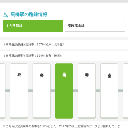
馬橋駅の路線情報
ＪＲ常磐線
流鉄流山線
ＪＲ常磐線(快速)(混雑率：157%(松戸→北千住))
ＪＲ常磐線(緩行)(混雑率：154%(亀有→綾瀬))
松戸
北松戸
馬橋
新松戸
北小金
※こちらは定員乗車の基準を100%とした、2017年の国土交通省のデータより抜粋していま