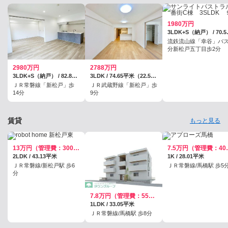
1980万円
3LDK+S（納
流鉄流山線「幸谷」バス
分新松戸五丁目歩2分
2980万円
2788万円
3LDK+S（納戸） / 82.82平米（壁芯）
3LDK / 74.65平米（22.58坪）（壁芯）
ＪＲ常磐線「新松戸」歩
ＪＲ武蔵野線「新松戸」歩
14分
9分
賃貸
もっと見る
13万円（管理費：3000円）
7.5万円
2LDK / 43.13平米
1K / 28.01平米
ＪＲ常磐線/新松戸駅 歩6
ＪＲ常磐線/馬橋駅 歩5
分
7.8万円（管理費：5500円）
1LDK / 33.05平米
ＪＲ常磐線/馬橋駅 歩8分