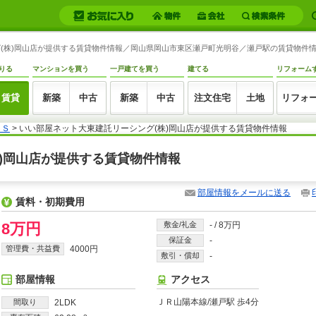
(株)岡山店が提供する賃貸物件情報／岡山県岡山市東区瀬戸町光明谷／瀬戸駅の賃貸物件情報 -
りる
マンションを買う
一戸建てを買う
建てる
リフォーム
賃貸
新築
中古
新築
中古
注文住宅
土地
リフォ
ＹＳ
> いい部屋ネット大東建託リーシング(株)岡山店が提供する賃貸物件情報
株)岡山店が提供する賃貸物件情報
部屋情報をメールに送る
賃料・初期費用
8万円
敷金/礼金
-
/
8万円
保証金
-
管理費・共益費
4000円
敷引・償却
-
部屋情報
アクセス
ＪＲ山陽本線/瀬戸駅 歩4分
間取り
2LDK