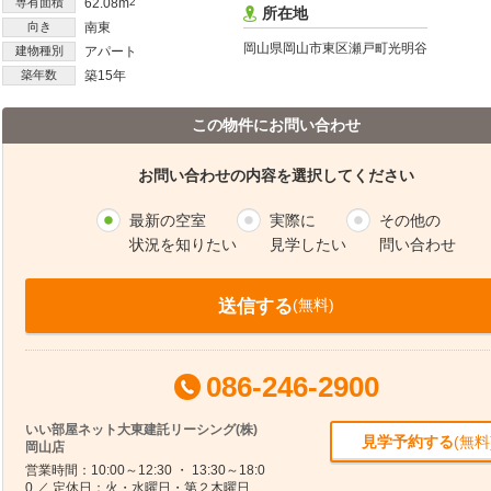
専有面積
62.08m
2
所在地
向き
南東
岡山県岡山市東区瀬戸町光明谷
建物種別
アパート
築年数
築15年
この物件にお問い合わせ
お問い合わせの内容を選択してください
最新の空室
実際に
その他の
状況を知りたい
見学したい
問い合わせ
送信する
(無料)
086-246-2900
いい部屋ネット大東建託リーシング(株)
見学予約する
(無料
岡山店
営業時間：10:00～12:30 ・ 13:30～18:0
0 ／ 定休日：火・水曜日・第２木曜日