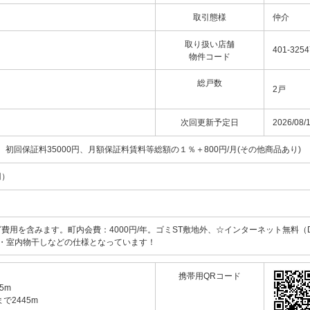
取引態様
仲介
取り扱い店舗
401-3254
物件コード
総戸数
2戸
次回更新予定日
2026/08/
初回保証料35000円、月額保証料賃料等総額の１％＋800円/月(その他商品あり)
円）
用を含みます。町内会費：4000円/年。ゴミST敷地外、☆インターネット無料（D.
・室内物干しなどの仕様となっています！
携帯用QRコード
5m
で2445m