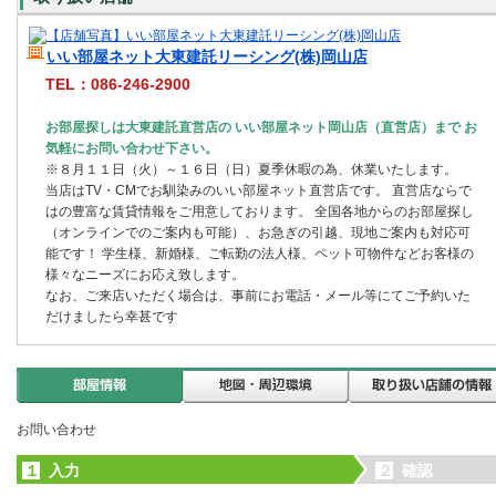
いい部屋ネット大東建託リーシング(株)岡山店
TEL：086-246-2900
お部屋探しは大東建託直営店の いい部屋ネット岡山店（直営店）まで お
気軽にお問い合わせ下さい。
※８月１１日（火）～１６日（日）夏季休暇の為、休業いたします。
当店はTV・CMでお馴染みのいい部屋ネット直営店です。 直営店ならで
はの豊富な賃貸情報をご用意しております。 全国各地からのお部屋探し
（オンラインでのご案内も可能）、お急ぎの引越、現地ご案内も対応可
能です！ 学生様、新婚様、ご転勤の法人様、ペット可物件などお客様の
様々なニーズにお応え致します。
なお、ご来店いただく場合は、事前にお電話・メール等にてご予約いた
だけましたら幸甚です
お問い合わせ
１
入力
２
確認