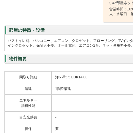
いい部屋ネット
営業時間：10:00
火・水曜日・
部屋の特徴・設備
バストイレ別、バルコニー、エアコン、クロゼット、フローリング、TVイン
インクロゼット、保証人不要、オール電化、エアコン2台、ネット使用料不要、
物件概要
間取り詳細
洋6 洋5.5 LDK14.00
階建
1階/2階建
エネルギー
-
消費性能
目安光熱費
-
損保
要