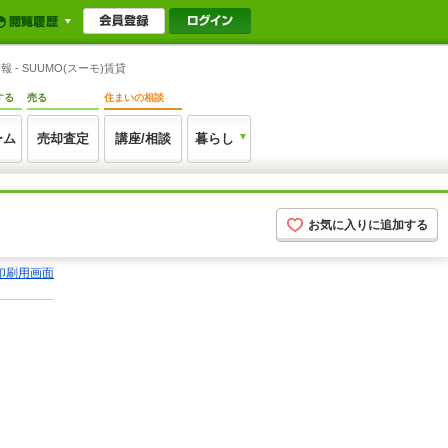
 SUUMO(スーモ)賃貸
する
売る
住まいの相談
ーム
売却査定
講座/相談
暮らし
お気に入りに追加する
印刷用画面