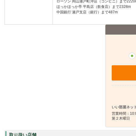
ローソン 岡山瀬戸町沖店（コンビニ）まで2220
ほっかほっか亭 平島店（飲食店）まで2328m
中国銀行 瀬戸支店（銀行）まで487m
いい部屋ネット
営業時間：10:0
第２木曜日
取り扱い店舗