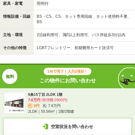
家具・家電
照明付
情報設備・回線
BS・CS、CS、ネット専用回線、ネット使用料不要、
BS
立地・環境
2沿線利用可、3駅以上利用可、バス停徒歩3分以内
その他の特徴
LGBTフレンドリー、初期費用カード決済可
1分で完了！入力2項目！
この物件にお問い合わせ
9条15丁目 2LDK 1階
7.6万円
(管理費 2900円)
0円
7.6万円
敷
礼
2LDK｜55.56m²｜1階/2階建
空室状況を問い合わせ