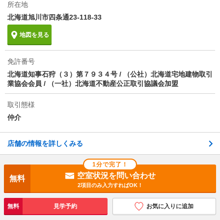
所在地
その他諸費用
町内会費 ３００円／月額 ２４時間管理費 １９８
０円／月額
北海道旭川市四条通23-118-33
情報更新日
2026/08/05
地図を見る
次回更新予定日
2026/08/13
免許番号
北海道知事石狩（３）第７９３４号 / （公社）北海道宅地建物取引
物件備考
JR石北本線 新旭川駅徒歩17分/24時間管理費には火災
業協会会員 / （一社）北海道不動産公正取引協議会加盟
保険料が含まれております。
取引態様
仲介
店舗の情報を詳しくみる
1分で完了！
空室状況を問い合わせ
無料
2項目のみ入力すればOK！
無料
見学予約
お気に入りに追加