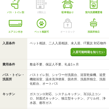
バス・トイレ別
2階以上
駐車場あり
室内洗濯機置場
エアコン付き
ペット相談可
オートロック
洗面所独立
入居条件
ペット相談、二人入居相談、未入居、IT重説 対応物件
入居可能時期を知りたい
費用条件
敷金不要、保証人不要、礼金1ヶ月
バス・トイレ・
バストイレ別、シャワー付洗面台、浴室乾燥機、追焚
洗面所
機能浴室、温水洗浄便座、脱衣所、洗面所独立、洗面
化粧台、オートバス
キッチン
ガスコンロ対応、システムキッチン、3口以上コン
ロ、対面式キッチン、独立型キッチン、グリル付、浄
水器、都市ガス