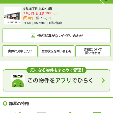
9条15丁目 2LDK 1階
7.6万円
(管理費 2900円)
0円
7.6万円
敷
礼
2LDK｜55.56m²｜1階/2階建
他の写真がないか
問い合わせ
詳細について
実際に
見学したい
空室状況を
問い合わせ
問い合わせ
部屋の特徴