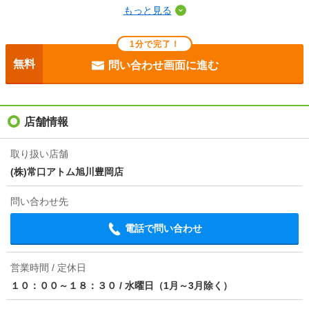
もっと見る
断熱性能
-
1分で完了！
目安光熱費
-
無料
問い合わせ画面に進む
駐車場
敷地内6600円/駐2台可
入居
'26年9月下旬
店舗情報
条件
二人入居可/ペット相談
取り扱い店舗
(株)常口アトム旭川豊岡店
損保
-
問い合わせ先
保証会社
保証会社利用必 初回契約時：25，000円、月額：2.
5％、初回保証料２５，０００円、月額保証料賃料総
電話で問い合わせ
額の２．５％
ほか初期費用
合計16.93万円（内訳：鍵交換代 ３３００円税込
営業時間 / 定休日
ハウスクリーニング ９００００円税込 ペット礼
１０：００～１８：３０
/
水曜日（1月～3月除く）
金 １ヶ月）