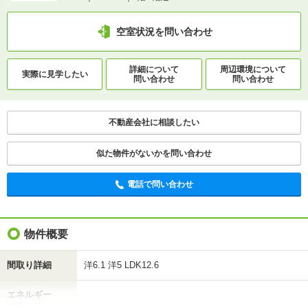
ＪＲ宗谷本線/新旭川駅 歩17分
空室状況を問い合わせ
1分で完了！入力2項目！
詳細について
周辺環境について
実際に
見学したい
この物件にお問い合わせ
問い合わせ
問い合わせ
9条15丁目 2LDK 1階
不動産会社に相談したい
7.6万円
(管理費 2900円)
0円
7.6万円
敷
礼
2LDK｜55.56m²｜1階/2階建
似た物件がないかを問い合わせ
空室状況を問い合わせ
電話で問い合わせ
詳細について
間取り・設備を
実際に
見学したい
問い合わせ
問い合わせ
物件概要
間取り詳細
洋6.1 洋5 LDK12.6
不動産会社に相談したい
エネルギー
-
消費性能
電話で問い合わせ