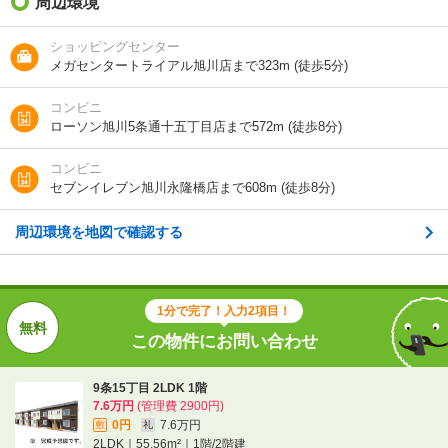
周辺環境
7.6万円
却金）
ショッピングセンター
間取り / 専有面
2LDK
/
55.56m²
メガセンタートライアル旭川店まで323m (徒歩5分)
積
コンビニ
種別 / 構造
アパート
/
木造
ローソン旭川5条通十五丁目店まで572m (徒歩8分)
築年 / 築年月
新築
/
2026年9月
コンビニ
セブンイレブン旭川永隆橋店まで608m (徒歩8分)
階建
1階/2階建
周辺環境を地図で確認する
総戸数
12戸
向き
南東
1分で完了！入力2項目！
住所
北海道旭川市九条通１４
この物件にお問い合わせ
地図を見る
9条15丁目 2LDK 1階
7.6万円
(管理費 2900円)
交通
旭川電気軌道/9条15丁目 歩2分
0円
7.6万円
敷
礼
ＪＲ石北本線/旭川四条駅 歩11分
2LDK｜55.56m²｜1階/2階建