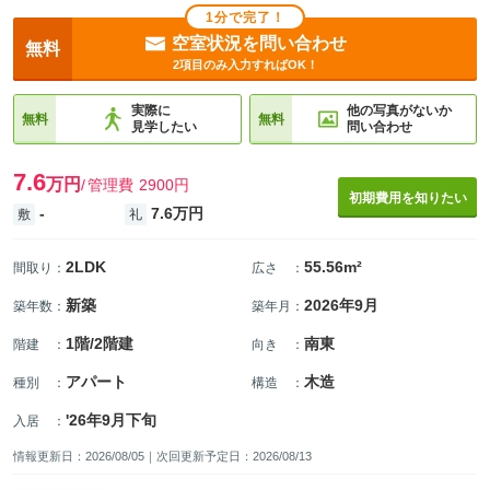
1分で完了！
空室状況を問い合わせ
無料
2項目のみ入力すればOK！
実際に
他の写真がないか
無料
無料
見学したい
問い合わせ
7.6
万円
管理費
2900円
初期費用を知りたい
-
7.6万円
敷
礼
2LDK
55.56m²
間取り
：
広さ
：
新築
2026年9月
築年数
：
築年月
：
1階/2階建
南東
階建
：
向き
：
アパート
木造
種別
：
構造
：
'26年9月下旬
入居
：
情報更新日：2026/08/05｜次回更新予定日：2026/08/13