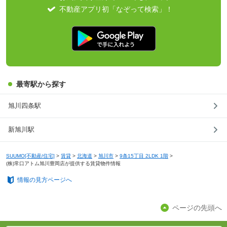
不動産アプリ初「なぞって検索」！
最寄駅から探す
旭川四条駅
新旭川駅
SUUMO[不動産/住宅]
>
賃貸
>
北海道
>
旭川市
>
9条15丁目 2LDK 1階
>
(株)常口アトム旭川豊岡店が提供する賃貸物件情報
情報の見方ページへ
ページの先頭へ