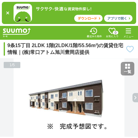
0
9条15丁目 2LDK 1階(2LDK/1階/55.56m²)の賃貸住宅
情報｜(株)常口アトム旭川豊岡店提供
1
/
5
一覧