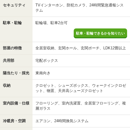
セキュリティ
TVインターホン、防犯カメラ、24時間緊急通報シス
テム
駐車・駐輪
駐輪場、駐車2台可
駐車・駐輪できるかを知りたい
部屋の特徴
全居室収納、玄関ホール、玄関ポーチ、LDK12畳以上
共用部
宅配ボックス
陽当たり・採光
東南向き
収納
クロゼット、シューズボックス、ウォークインクロゼ
ット、物置、天井高シューズクロゼット
室内設備・仕様
フローリング、室内洗濯置、全居室フローリング、複
層ガラス
冷暖房・空調
エアコン、24時間換気システム