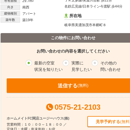
ＪＲ太多線/美濃川合駅 歩22分
専有面積
29.7m
2
名鉄広見線/日本ライン今渡駅 歩44分
向き
南西
建物種別
アパート
所在地
築年数
築19年
岐阜県美濃加茂市本郷町８
この物件にお問い合わせ
お問い合わせの内容を選択してください
最新の空室
実際に
その他の
状況を知りたい
見学したい
問い合わせ
送信する
(無料)
0575-21-2103
ホームメイトFC関店ユージーハウス(株)
見学予約する
(無料
営業時間：１０：００～１８：００ ／
定休日：水曜・年末年始・お盆