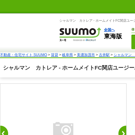
シャルマン カトレア - ホームメイトFC関店ユー
全国へ
借
東海版
不動産・住宅サイト SUUMO
>
賃貸
>
岐阜県
>
美濃加茂市
>
古井駅
>
シャルマン
シャルマン カトレア - ホームメイトFC関店ユージ