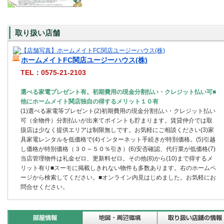
取り扱い店舗
ホームメイトFC関店ユージーハウス(株)
TEL：0575-21-2103
選べる家電プレゼント有。初期費用の現金分割払い・クレジット払い可■
他にホームメイト関店独自の得するメリット１０有
(1)選べる家電等プレゼント(2)初期費用の現金分割払い・クレジット払い
可（全物件）分割払いが出来てポイントも貯まります。賃貸仲介では取
扱店は少なく提供エリアは制限無しです。お気軽にご相談ください(3)家
具家電レンタルを低価格で(4)インターネット手続きが特別価格。(5)引越
し価格が特別価格（３０～５０％引き）(6)安否確認、代行業が低価格(7)
当店管理物件は礼金ゼロ、更新料ゼロ。その他(8)から(10)まで得するメ
リット有り■スーモに掲載しきれない物件も多数あります。右のホームペ
ージから検索してください。■オンライン内見はじめました。お気軽にお
問合せください。