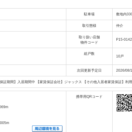
駐車場
敷地内33
取引態様
仲介
取り扱い店舗
P15-0142
物件コード
総戸数
10戸
次回更新予定日
2026/08/
 【家賃保証期間】入居期間中 【家賃保証会社】ジャックス 【その他入居者家賃保証】利
携帯用QRコード
69m
05m