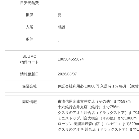
目安光熱費
-
損保
要
入居
相談
条件
-
SUUMO
100504655674
物件コード
情報更新日
2026/08/07
保証会社
保証会社利用必 10000円 入居時 1％ 毎月
東濃信用金庫古井支店（その他）まで597m
周辺情報
十六銀行古井支店（銀行）まで756m
クスリのアオキ川合店（ドラッグストア）まで10
ミニストップ川合大橋店（その他）まで1000m
ローソン 美濃加茂森山店（コンビニ）まで829m
クスリのアオキ 川合店（ドラッグストア）まで10