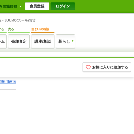
 SUUMO(スーモ)賃貸
する
売る
住まいの相談
ーム
売却査定
講座/相談
暮らし
お気に入りに追加する
印刷用画面