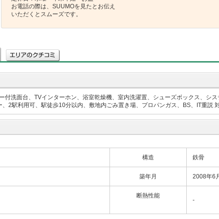
お電話の際は、SUUMOを見たとお伝え
いただくとスムーズです。
ー付洗面台、TVインターホン、浴室乾燥機、室内洗濯置、シューズボックス、シス
、2駅利用可、駅徒歩10分以内、敷地内ごみ置き場、プロパンガス、BS、IT重説
構造
鉄骨
築年月
2008年6
断熱性能
-