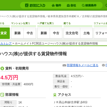
ジーハウス(株)が提供する賃貸物件情報／岐阜県美濃加茂市本郷町８／古井駅の賃貸物件情報 -
りる
マンションを買う
一戸建てを買う
建てる
リフォーム
賃貸
新築
中古
新築
中古
注文住宅
土地
リフォ
 カトレア
> ホームメイトFC関店ユージーハウス(株)が提供する賃貸物件情報
ーハウス(株)が提供する賃貸物件情報
部屋情報をメールに送る
賃料・初期費用
4.5万円
敷金/礼金
4.5万円
/
-
保証金
-
管理費・共益費
4000円
敷引・償却
-
部屋情報
アクセス
ＪＲ高山本線/古井駅 歩8分
間取り
1K