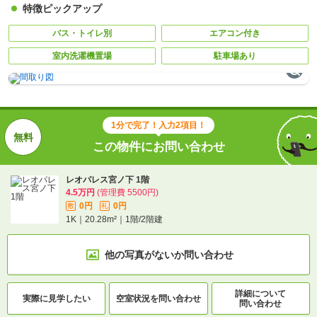
特徴ピックアップ
バス・トイレ別
エアコン付き
室内洗濯機置場
駐車場あり
1分で完了！入力2項目！
この物件にお問い合わせ
レオパレス宮ノ下 1階
4.5万円
(管理費 5500円)
0円
0円
敷
礼
1K｜20.28m²｜1階/2階建
他の写真がないか
問い合わせ
詳細について
実際に
見学したい
空室状況を
問い合わせ
問い合わせ