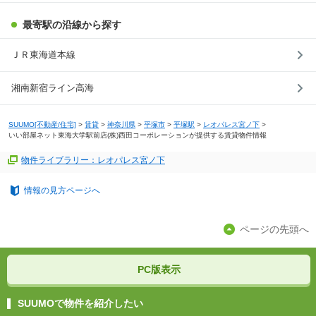
最寄駅の沿線から探す
ＪＲ東海道本線
湘南新宿ライン高海
SUUMO[不動産/住宅]
>
賃貸
>
神奈川県
>
平塚市
>
平塚駅
>
レオパレス宮ノ下
>
いい部屋ネット東海大学駅前店(株)西田コーポレーションが提供する賃貸物件情報
物件ライブラリー：レオパレス宮ノ下
情報の見方ページへ
ページの先頭へ
PC版表示
SUUMOで物件を紹介したい