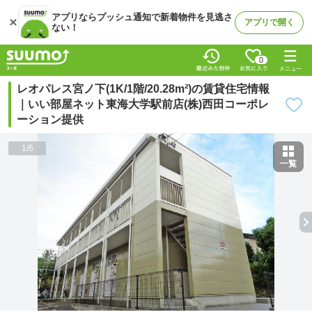
アプリならプッシュ通知で新着物件を見逃さ
アプリで開く
ない！
0
レオパレス宮ノ下(1K/1階/20.28m²)の賃貸住宅情報
｜いい部屋ネット東海大学駅前店(株)西田コーポレ
ーション提供
1
/
6
一覧