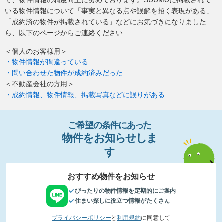
いる物件情報について「事実と異なる点や誤解を招く表現がある」
「成約済の物件が掲載されている」などにお気づきになりました
ら、以下のページからご連絡ください
＜個人のお客様用＞
・物件情報が間違っている
・問い合わせた物件が成約済みだった
＜不動産会社の方用＞
・成約情報、物件情報、掲載写真などに誤りがある
ご希望の条件
に
あっ
た
物件
を
お
知
らせし
ま
す
おすすめ物件をお知らせ
ぴったりの物件情報を定期的にご案内
住まい探しに役立つ情報がたくさん
プライバシーポリシー
と
利用規約
に同意して