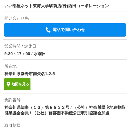
いい部屋ネット東海大学駅前店(株)西田コーポレーション
地図を見る
損保
要
問い合わせ先
保証会社
保証会社利用必 保証料：61190円（契約内容により10
交通
ＪＲ東海道本線/平塚駅 バス31分 (バス停)片岡 歩7分
0～120％で変動有）※記載金額は120％の場合
電話で問い合わせ
ほか初期費用
合計8.67万円（内訳：退去時清掃費52250円、鍵交換
費16500円、抗菌施工（任意）18040円（税込））
営業時間 / 定休日
1分で完了！入力2項目！
9:30～17：00
/
水曜日
この物件にお問い合わせ
その他諸費用
環境維持費550円/月、更新手数料16500円/2年（税
込）
所在地
レオパレス宮ノ下 1階
情報更新日
神奈川県秦野市南矢名1-2-5
2026/08/08
4.5万円
(管理費 5500円)
0円
0円
敷
礼
地図を見る
1K｜20.28m²｜1階/2階建
次回更新予定日
2026/08/16■
空室状況を問い合わせ
免許番号
神奈川県知事（１３）第８９３２号 / （公社）神奈川県宅地建物取
引業協会会員 / （公社）首都圏不動産公正取引協議会加盟
詳細について
間取り・設備を
実際に
見学したい
問い合わせ
問い合わせ
取引態様