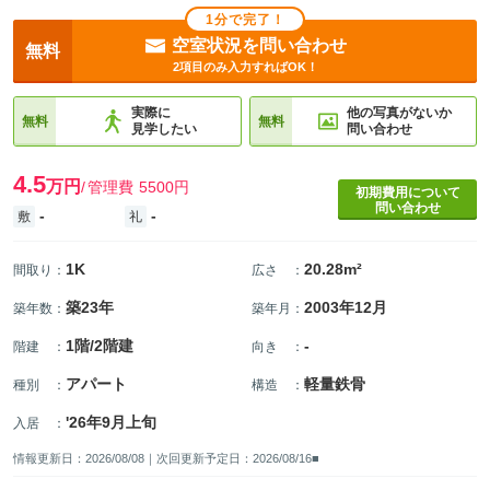
1分で完了！
空室状況を問い合わせ
無料
2項目のみ入力すればOK！
実際に
他の写真がないか
無料
無料
見学したい
問い合わせ
4.5
万円
管理費
5500円
初期費用について
問い合わせ
-
-
敷
礼
1K
20.28m²
間取り
：
広さ
：
築23年
2003年12月
築年数
：
築年月
：
1階/2階建
-
階建
：
向き
：
アパート
軽量鉄骨
種別
：
構造
：
'26年9月上旬
入居
：
情報更新日：2026/08/08｜次回更新予定日：2026/08/16■