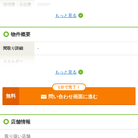
管理費・共益費
5500円
もっと見る
敷金（保証金）
-
礼金（敷引・償
物件概要
-
却金）
間取り詳細
-
間取り / 専有面
1K
/
20.28m²
積
エネルギー
-
消費性能
種別 / 構造
アパート
/
軽量鉄骨
もっと見る
断熱性能
-
築年 / 築年月
築23年
/
2003年12月
1分で完了！
目安光熱費
-
階建
1階/2階建
無料
問い合わせ画面に進む
駐車場
敷地内7700円
総戸数
12戸
入居
'26年9月上旬
店舗情報
向き
-
条件
フリーレント1ヶ月
住所
神奈川県平塚市片岡
取り扱い店舗