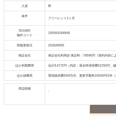
入居
即
条件
フリーレント1ヶ月
SUUMO
100504264846
物件コード
情報更新日
2026/08/05
保証会社
保証会社利用必 保証料：78590円（契約内容に
ほか初期費用
合計8.67万円（内訳：退去時清掃費52250円、
ほか諸費用
環境維持費550円/月、更新手数料16500円/2年
周辺情報
-