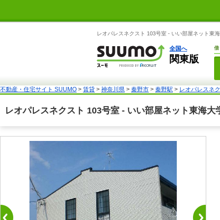
レオパレスネクスト 103号室 - いい部屋ネット
全国へ
借
関東版
不動産・住宅サイト SUUMO
>
賃貸
>
神奈川県
>
秦野市
>
秦野駅
>
レオパレスネク
レオパレスネクスト 103号室 - いい部屋ネット東