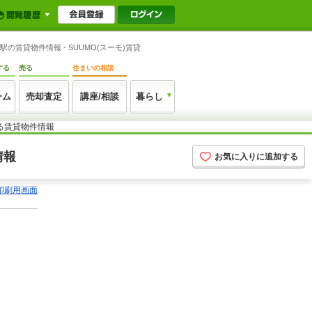
賃貸物件情報 - SUUMO(スーモ)賃貸
する
売る
住まいの相談
ーム
売却査定
講座/相談
暮らし
る賃貸物件情報
情報
お気に入りに追加する
印刷用画面