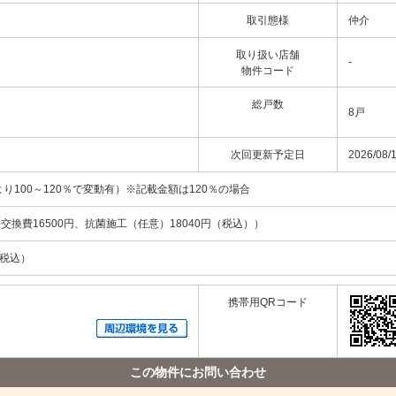
取引態様
仲介
取り扱い店舗
-
物件コード
総戸数
8戸
次回更新予定日
2026/08/
より100～120％で変動有）※記載金額は120％の場合
鍵交換費16500円、抗菌施工（任意）18040円（税込））
（税込）
携帯用QRコード
この物件にお問い合わせ