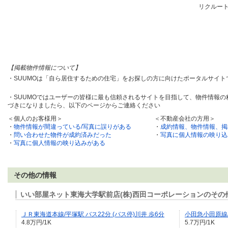
リクルー
【掲載物件情報について】
・SUUMOは「自ら居住するための住宅」をお探しの方に向けたポータルサイ
・SUUMOではユーザーの皆様に最も信頼されるサイトを目指して、物件情報
づきになりましたら、以下のページからご連絡ください
＜個人のお客様用＞
＜不動産会社の方用＞
・
物件情報が間違っている/写真に誤りがある
・
成約情報、物件情報、掲
・
問い合わせた物件が成約済みだった
・
写真に個人情報の映り込
・
写真に個人情報の映り込みがある
その他の情報
いい部屋ネット東海大学駅前店(株)西田コーポレーションのその
ＪＲ東海道本線/平塚駅 バス22分 (バス停)川井 歩6分
小田急小田原線/
4.8万円/1K
5.7万円/1K