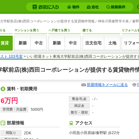
東海大学駅前店(株)西田コーポレーションが提供する賃貸物件情報／神奈川県秦野市今泉／秦野駅の
りる
マンションを買う
一戸建てを買う
建てる
リフォーム
賃貸
新築
中古
新築
中古
注文住宅
土地
リフォ
スト 103号室
> いい部屋ネット東海大学駅前店(株)西田コーポレーションが提供す
海大学駅前店(株)西田コーポレーションが提供する賃貸物件
部屋情報をメールに送る
賃料・初期費用
6万円
敷金/礼金
-
/
-
保証金
-
管理費・共益費
5000円
敷引・償却
-
部屋情報
アクセス
小田急小田原線/秦野駅 歩22分
間取り
2DK