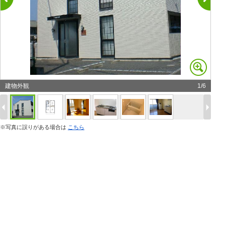
建物外観
1
/
6
※写真に誤りがある場合は
こちら