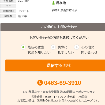
専有面積
39.74m
2
所在地
向き
-
神奈川県秦野市今泉
建物種別
アパート
築年数
築30年
この物件にお問い合わせ
お問い合わせの内容を選択してください
最新の空室
実際に
その他の
状況を知りたい
見学したい
問い合わせ
送信する
(無料)
0463-69-3910
いい部屋ネット東海大学駅前店(株)西田コーポレーション
営業時間：9:30～17：00 ／ 定休日：水曜日
お電話の際は、SUUMOを見たとお伝えいただくとスムーズです。