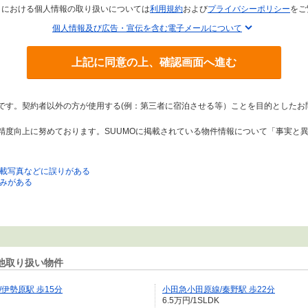
トにおける個人情報の取り扱いについては
利用規約
および
プライバシーポリシー
をご
個人情報及び広告・宣伝を含む電子メールについて
上記に同意の上、確認画面へ進む
トです。契約者以外の方が使用する(例：第三者に宿泊させる等）ことを目的としたお
の精度向上に努めております。SUUMOに掲載されている物件情報について「事実と
載写真などに誤りがある
みがある
他取り扱い物件
伊勢原駅 歩15分
小田急小田原線/秦野駅 歩22分
6.5万円/1SLDK