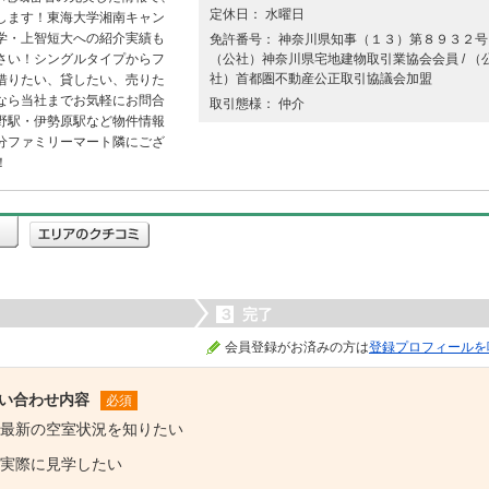
定休日： 水曜日
します！東海大学湘南キャン
学・上智短大への紹介実績も
免許番号： 神奈川県知事（１３）第８９３２号 
さい！シングルタイプからフ
（公社）神奈川県宅地建物取引業協会会員 / （
社）首都圏不動産公正取引協議会加盟
借りたい、貸したい、売りた
なら当社までお気軽にお問合
取引態様： 仲介
野駅・伊勢原駅など物件情報
分ファミリーマート隣にござ
！
３
完了
会員登録がお済みの方は
登録プロフィールを
い合わせ内容
必須
最新の空室状況を知りたい
実際に見学したい