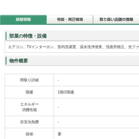
部屋の特徴・設備
エアコン、TVインターホン、室内洗濯置、温水洗浄便座、洗面所独立、光フ
物件概要
間取り詳細
-
階建
1階/2階建
エネルギー
-
消費性能
目安光熱費
-
損保
要