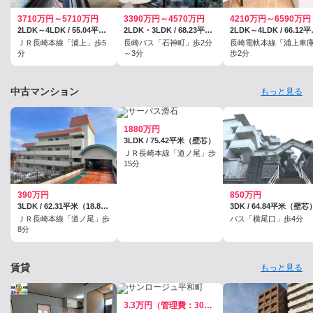
3710万円～5710万円
3390万円～4570万円
4210万円～6590万円
2LDK～4LDK / 55.04平米～81.2平米
2LDK・3LDK / 68.23平米～82.42平米
2LDK～4L
ＪＲ長崎本線「浦上」歩5
長崎バス「石神町」歩2分
長崎電軌本線「浦上車
分
～3分
歩2分
中古マンション
もっと見る
1880万円
3LDK / 75.42平米（壁芯）
ＪＲ長崎本線「道ノ尾」歩
15分
390万円
850万円
3LDK / 62.31平米（18.84坪）（登記）
3DK / 64.84平米（壁芯
ＪＲ長崎本線「道ノ尾」歩
バス「横尾口」歩4分
8分
賃貸
もっと見る
3.3万円（管理費：3000円）