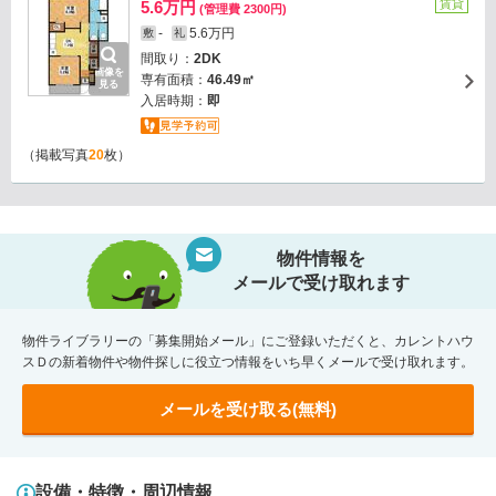
賃貸
5.6万円
(管理費 2300円)
-
5.6万円
敷
礼
間取り：
2DK
画像を
専有面積：
46.49㎡
見る
入居時期：
即
（掲載写真
20
枚）
物件情報を
メールで受け取れます
物件ライブラリーの「募集開始メール」にご登録いただくと、カレントハウ
スＤの新着物件や物件探しに役立つ情報をいち早くメールで受け取れます。
メールを受け取る(無料)
設備・特徴・周辺情報