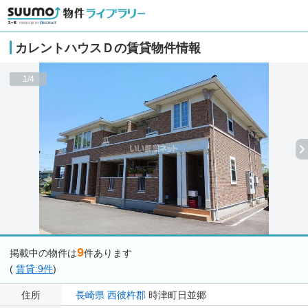
カレントハウスＤの賃貸物件情報
1/4
9
掲載中の物件は
件あります
(
賃貸:9件
)
住所
長崎県
西彼杵郡
時津町日並郷