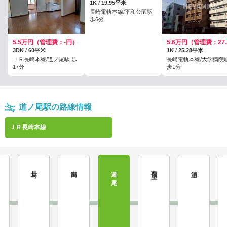
1K / 19.95平米
長崎電軌本線/平和公園駅
歩6分
5.5万円（管理費：-円）
5.6万円
3DK / 60平米
1K / 25.28平米
ＪＲ長崎本線/道ノ尾駅 歩
長崎電軌本線/大学病院
17分
歩1分
道ノ尾駅の路線情報
ＪＲ長崎本線
長与
高田
道ノ尾
西浦上
浦上