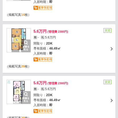
入居時期：
即
（掲載写真
14
枚）
賃貸
5.6万円
(管理費 2300円)
-
5.6万円
敷
礼
間取り：
2DK
画像を
専有面積：
46.49㎡
見る
入居時期：
即
（掲載写真
20
枚）
賃貸
5.6万円
(管理費 2300円)
-
5.6万円
敷
礼
間取り：
2DK
画像を
専有面積：
46.49㎡
見る
入居時期：
即