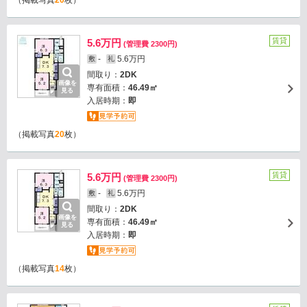
（掲載写真
20
枚）
賃貸
5.6万円
(管理費 2300円)
-
5.6万円
敷
礼
間取り：
2DK
画像を
専有面積：
46.49㎡
見る
入居時期：
即
（掲載写真
20
枚）
賃貸
5.6万円
(管理費 2300円)
-
5.6万円
敷
礼
間取り：
2DK
画像を
専有面積：
46.49㎡
見る
入居時期：
即
（掲載写真
14
枚）