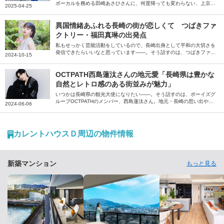
ボーカルを務める田崎あさひさんに、何度帰っても変わらない、上京し
2025-04-25
たからこそ気づけた地元・長崎県の魅力について執筆いただきました。
異国情緒あふれる長崎の街が恋しくて つばきファ
クトリー・福田真琳の出発点
私もせっかく芸能活動をしているので、長崎出身として平和の大切さを
発信できたらいいなと思っています――。そう話すのは、つばきファク
2024-10-15
トリーのメンバー、福田真琳さん。小学校2年生から住み始めた長崎県
について、よく通っていたお気に入りの場所や思い出の味など、その魅
力を伺いました。
OCTPATH西島蓮汰さんの地元愛「長崎県は豊かな
自然とレトロ感のある街並みが魅力」
いつかは長崎県の観光大使になりたい――。そう話すのは、ボーイズグ
ループOCTPATHのメンバー、西島蓮汰さん。地元・長崎の思い出やよ
2024-06-06
く食べていた名物、OCTPATHとして地元で成し遂げたいことなど、地
元愛溢れるお話を伺いました。
カレントハウスＤ周辺の物件情報
新築マンション
もっと見る