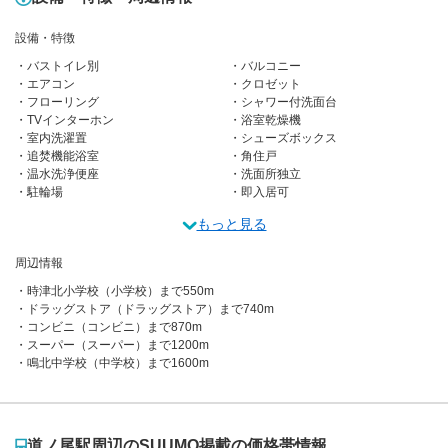
設備・特徴
バストイレ別
バルコニー
エアコン
クロゼット
フローリング
シャワー付洗面台
TVインターホン
浴室乾燥機
室内洗濯置
シューズボックス
追焚機能浴室
角住戸
温水洗浄便座
洗面所独立
駐輪場
即入居可
もっと見る
周辺情報
時津北小学校（小学校）まで550m
ドラッグストア（ドラッグストア）まで740m
コンビニ（コンビニ）まで870m
スーパー（スーパー）まで1200m
鳴北中学校（中学校）まで1600m
道ノ尾駅周辺のSUUMO掲載の価格帯情報