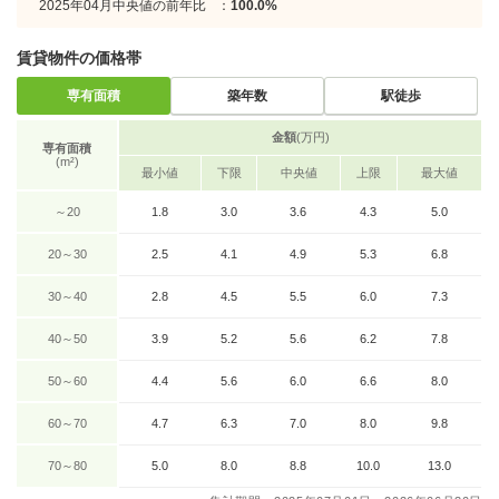
2025年04月中央値の前年比
：
100.0%
賃貸物件の価格帯
専有面積
築年数
駅徒歩
金額
(万円)
専有面積
(m²)
最小値
下限
中央値
上限
最大値
～20
1.8
3.0
3.6
4.3
5.0
20～30
2.5
4.1
4.9
5.3
6.8
30～40
2.8
4.5
5.5
6.0
7.3
40～50
3.9
5.2
5.6
6.2
7.8
50～60
4.4
5.6
6.0
6.6
8.0
60～70
4.7
6.3
7.0
8.0
9.8
70～80
5.0
8.0
8.8
10.0
13.0