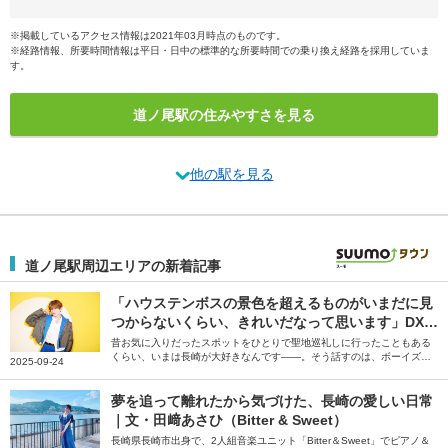
※掲載しているアクセス情報は2021年03月時点のものです。
※経路情報、所要時間情報は平日・日中の標準的な所要時間での乗り換え経路を採用していま
す。
道ノ尾駅の住みやすさを見る
他の駅を見る
道ノ尾駅周辺エリアの新着記事
「ハウステンボスの景色を超えるものがいまだに見
つからないくらい、きれいだなって思います」DXT
EEN・大久保波留が語る長崎グルメと地元の記憶
昔お気に入りだったスポットをひとりで聖地巡礼しに行ったこともある
くらい、いまは長崎が大好きなんです――。そう話すのは、ボーイズグ
2025-09-24
ループDXTEENの大久保波留さん。上京してより感じたという地元・長
崎県の魅力、おすすめのグルメ、大好きなハウステンボスについて語っ
ていただきました。
夢を追って離れたから気づけた、長崎の愛しい日常
｜文・田﨑あさひ（Bitter & Sweet）
長崎県長崎市出身で、2人組音楽ユニット「Bitter＆Sweet」でピアノ＆