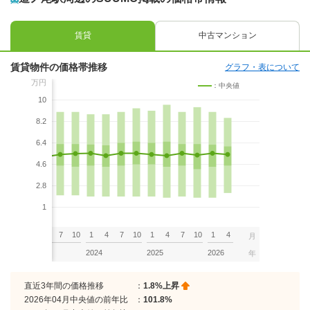
賃貸
中古マンション
賃貸物件の価格帯推移
グラフ・表について
万円
：中央値
10
8.2
6.4
4.6
2.8
1
7
10
1
4
7
10
1
4
7
10
1
4
7
10
1
4
月
2023
2024
2025
2026
年
直近3年間の価格推移
：
1.8%上昇
2026年04月中央値の前年比
：
101.8%