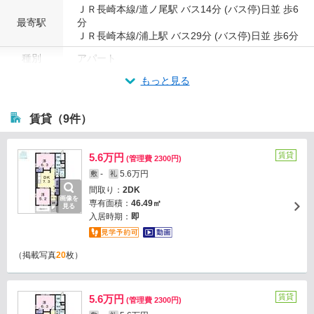
ＪＲ長崎本線/道ノ尾駅 バス14分 (バス停)日並 歩6
最寄駅
分
ＪＲ長崎本線/浦上駅 バス29分 (バス停)日並 歩6分
種別
アパート
もっと見る
賃貸（9件）
賃貸
5.6万円
(管理費 2300円)
-
5.6万円
敷
礼
間取り：
2DK
画像を
専有面積：
46.49㎡
見る
入居時期：
即
（掲載写真
20
枚）
賃貸
5.6万円
(管理費 2300円)