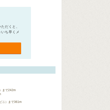
いただくと、
をいち早くメ
まで242m
m
ニ）まで361m