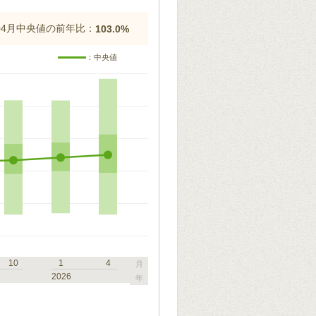
年04月中央値の前年比：
103.0%
：中央値
10
1
4
月
2026
年