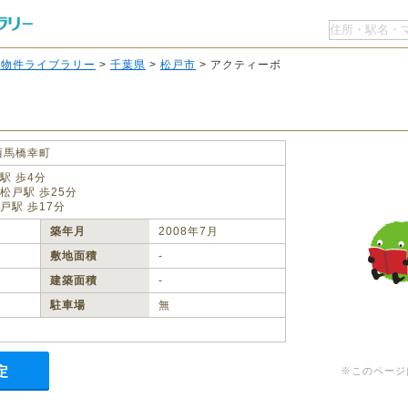
O物件ライブラリー
>
千葉県
>
松戸市
> アクティーボ
西馬橋幸町
駅 歩4分
松戸駅 歩25分
戸駅 歩17分
築年月
2008年7月
敷地面積
‐
建築面積
‐
駐車場
無
定
※このページ