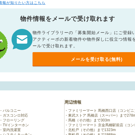
情報が知りたい方はこちら
物件情報をメールで受け取れます
物件ライブラリーの「募集開始メール」にご登録
アクティーボの新着物件や物件探しに役立つ情報
ールで受け取れます。
メールを受け取る(無料)
周辺情報
バルコニー
ファミリーマート 馬橋西口店（コンビニ）
ガスコンロ対応
東武ストア 馬橋店（スーパー）まで278
フローリング
馬橋（その他）まで303m
TVインターホン
ファミリーマート 京金馬橋駅前店（コンビ
室内洗濯置
北松戸（その他）まで1323m
システムキッチン
新松戸（その他）まで1988m