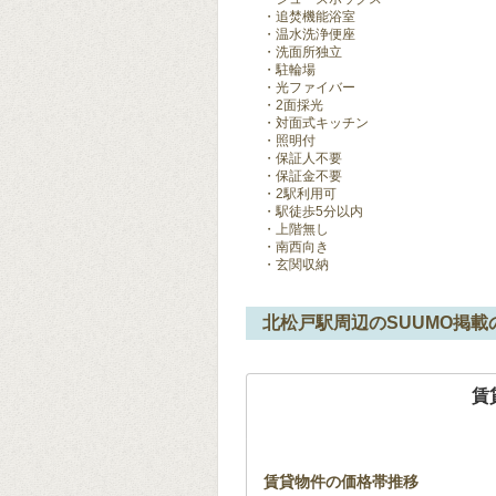
追焚機能浴室
温水洗浄便座
洗面所独立
駐輪場
光ファイバー
2面採光
対面式キッチン
照明付
保証人不要
保証金不要
2駅利用可
駅徒歩5分以内
上階無し
南西向き
玄関収納
北松戸駅周辺のSUUMO掲載
賃
賃貸物件の価格帯推移