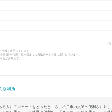
集計
した情報を表示しています。
、各月1日から翌々月末日までの掲載データを元に集計しています。
場合があります。
んな場所
ある人にアンケートをとったところ、松戸市の交通の便利さに対し