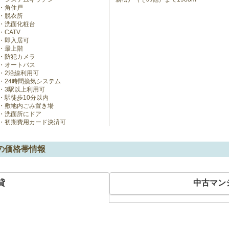
角住戸
脱衣所
洗面化粧台
CATV
即入居可
最上階
防犯カメラ
オートバス
2沿線利用可
24時間換気システム
3駅以上利用可
駅徒歩10分以内
敷地内ごみ置き場
洗面所にドア
初期費用カード決済可
の価格帯情報
貸
中古マン