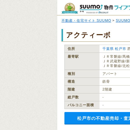
不動産・住宅サイト SUUMO
>
SUUM
アクティーボ
住所
千葉県
松戸市
最寄駅
ＪＲ常磐線/馬橋
ＪＲ武蔵野線/新
ＪＲ常磐線/北松
種別
アパート
構造
鉄骨
階建
2階建
総戸数
‐
バルコニー面積
‐
松戸市の不動産売却・査