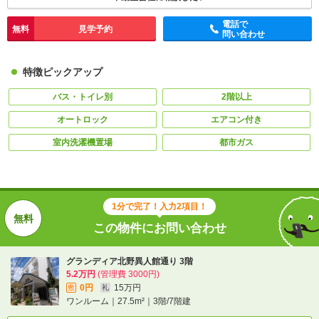
電話で
無料
見学予約
問い合わせ
特徴ピックアップ
バス・トイレ別
2階以上
オートロック
エアコン付き
室内洗濯機置場
都市ガス
1分で完了！入力2項目！
この物件にお問い合わせ
グランディア北野異人館通り 3階
5.2万円
(管理費 3000円)
0円
15万円
敷
礼
ワンルーム｜27.5m²｜3階/7階建