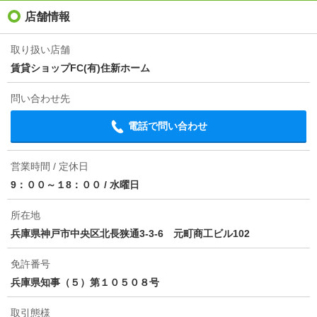
入居
即
店舗情報
条件
-
取り扱い店舗
賃貸ショップFC(有)住新ホーム
契約期間
普通借家 2年
問い合わせ先
損保
-
電話で問い合わせ
情報更新日
2026/08/05
次回更新予定日
2026/08/20
営業時間 / 定休日
9：００～１8：００
/
水曜日
物件備考
神戸市営地下鉄西神・山手線 新神戸駅徒歩11分
所在地
兵庫県神戸市中央区北長狭通3-3-6 元町商工ビル102
免許番号
兵庫県知事（５）第１０５０８号
取引態様