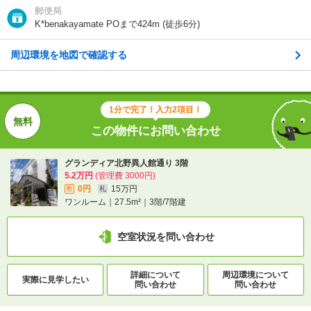
郵便局
K*benakayamate POまで424m (徒歩6分)
交通
地下鉄西神・山手線/三宮駅 歩10分
ＪＲ東海道本線/三ノ宮駅 歩10分
ポートアイランド線/三宮駅 歩11分
周辺環境を地図で確認する
1分で完了！入力2項目！
1分で完了！入力2項目！
この物件にお問い合わせ
この物件にお問い合わせ
グランディア北野異人館通り 3階
グランディア北野異人館通り 3階
5.2万円
(管理費 3000円)
5.2万円
(管理費 3000円)
0円
15万円
敷
礼
0円
15万円
敷
礼
ワンルーム｜27.5m²｜3階/7階建
ワンルーム｜27.5m²｜3階/7階建
空室状況を問い合わせ
空室状況を問い合わせ
詳細について
間取り・設備を
詳細について
周辺環境について
実際に
見学したい
実際に
見学したい
問い合わせ
問い合わせ
問い合わせ
問い合わせ