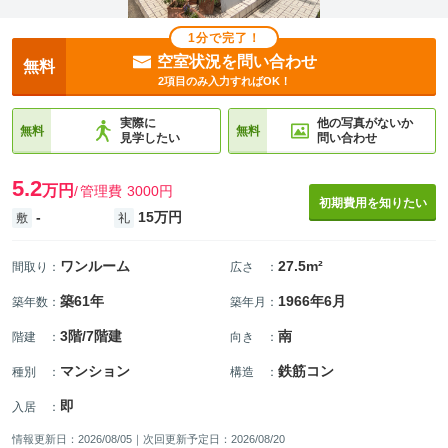
1分で完了！
空室状況を問い合わせ
無料
2項目のみ入力すればOK！
実際に
他の写真がないか
無料
無料
見学したい
問い合わせ
5.2
万円
管理費
3000円
初期費用を知りたい
-
15万円
敷
礼
ワンルーム
27.5m²
間取り
：
広さ
：
築61年
1966年6月
築年数
：
築年月
：
3階/7階建
南
階建
：
向き
：
マンション
鉄筋コン
種別
：
構造
：
即
入居
：
情報更新日：2026/08/05｜次回更新予定日：2026/08/20