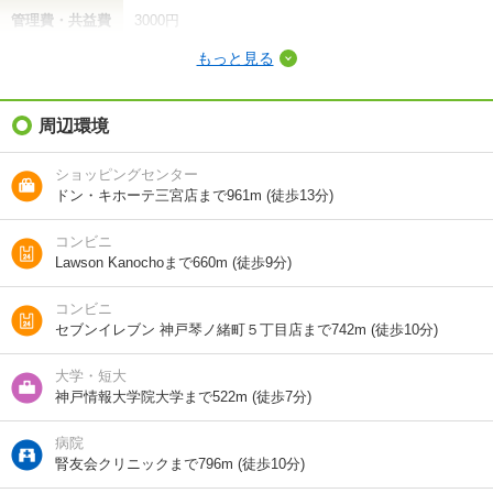
管理費・共益費
3000円
もっと見る
敷金（保証金）
-
礼金（敷引・償
周辺環境
15万円
却金）
ショッピングセンター
間取り / 専有面
ワンルーム
/
27.5m²
ドン・キホーテ三宮店まで961m (徒歩13分)
積
コンビニ
種別 / 構造
マンション
/
鉄筋コン
Lawson Kanochoまで660m (徒歩9分)
築年 / 築年月
築61年
/
1966年6月
コンビニ
セブンイレブン 神戸琴ノ緒町５丁目店まで742m (徒歩10分)
階建
3階/7階建
大学・短大
向き
南
神戸情報大学院大学まで522m (徒歩7分)
住所
兵庫県神戸市中央区北野町３
病院
腎友会クリニックまで796m (徒歩10分)
地図を見る