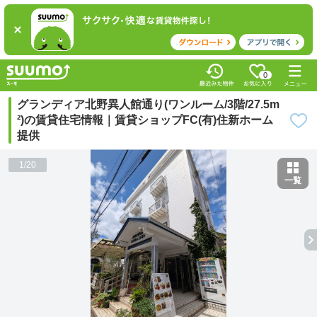
0
グランディア北野異人館通り(ワンルーム/3階/27.5m
²)の賃貸住宅情報｜賃貸ショップFC(有)住新ホーム
提供
1
/
20
一覧