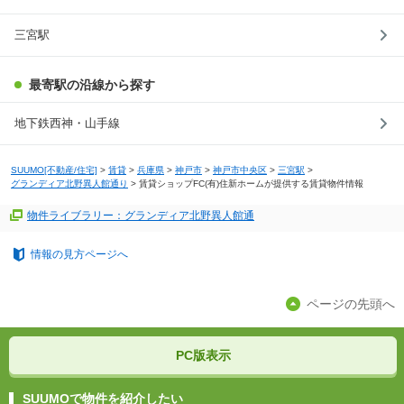
三宮駅
最寄駅の沿線から探す
地下鉄西神・山手線
SUUMO[不動産/住宅]
>
賃貸
>
兵庫県
>
神戸市
>
神戸市中央区
>
三宮駅
>
グランディア北野異人館通り
>
賃貸ショップFC(有)住新ホームが提供する賃貸物件情報
物件ライブラリー：グランディア北野異人館通
情報の見方ページへ
ページの先頭へ
PC版表示
SUUMOで物件を紹介したい