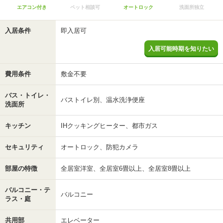
エアコン付き
ペット相談可
オートロック
洗面所独立
入居条件
即入居可
入居可能時期を知りたい
費用条件
敷金不要
バス・トイレ・
バストイレ別、温水洗浄便座
洗面所
キッチン
IHクッキングヒーター、都市ガス
セキュリティ
オートロック、防犯カメラ
部屋の特徴
全居室洋室、全居室6畳以上、全居室8畳以上
バルコニー・テ
バルコニー
ラス・庭
共用部
エレベーター