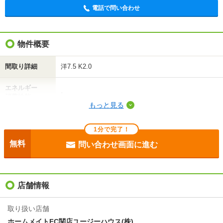
電話で問い合わせ
電話で問い合わせ
物件概要
間取り詳細
洋7.5 K2.0
エネルギー
-
消費性能
もっと見る
断熱性能
-
1分で完了！
目安光熱費
-
無料
問い合わせ画面に進む
駐車場
敷地内3300円
入居
即
店舗情報
条件
-
取り扱い店舗
ホームメイトFC関店ユージーハウス(株)