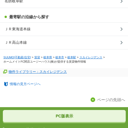
名鉄岐阜駅
最寄駅の沿線から探す
ＪＲ東海道本線
ＪＲ高山本線
SUUMO[不動産/住宅]
>
賃貸
>
岐阜県
>
岐阜市
>
岐阜駅
>
スカイレジデンス
>
ホームメイトFC関店ユージーハウス(株)が提供する賃貸物件情報
物件ライブラリー：スカイレジデンス
情報の見方ページへ
ページの先頭へ
PC版表示