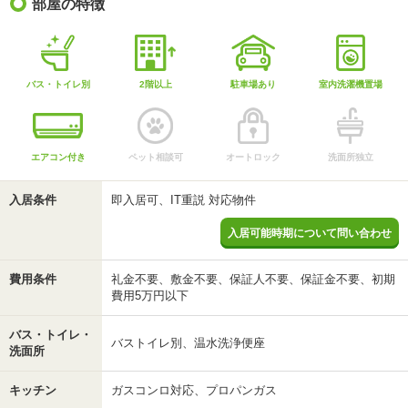
部屋の特徴
バス・トイレ別
2階以上
駐車場あり
室内洗濯機置場
エアコン付き
ペット相談可
オートロック
洗面所独立
入居条件
即入居可、IT重説 対応物件
入居可能時期について問い合わせ
費用条件
礼金不要、敷金不要、保証人不要、保証金不要、初期
費用5万円以下
バス・トイレ・
バストイレ別、温水洗浄便座
洗面所
キッチン
ガスコンロ対応、プロパンガス