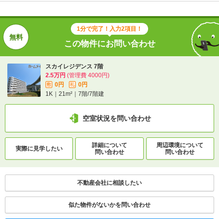
名鉄各務原線/名鉄岐阜駅 バス40分 (バス停)岐阜大学
病院 歩19分
1分で完了！入力2項目！
この物件にお問い合わせ
1分で完了！入力2項目！
スカイレジデンス 7階
この物件にお問い合わせ
2.5万円
(管理費 4000円)
0円
0円
敷
礼
スカイレジデンス 7階
1K｜21m²｜7階/7階建
2.5万円
(管理費 4000円)
0円
0円
敷
礼
空室状況を問い合わせ
1K｜21m²｜7階/7階建
空室状況を問い合わせ
詳細について
周辺環境について
実際に
見学したい
問い合わせ
問い合わせ
詳細について
間取り・設備を
実際に
見学したい
問い合わせ
問い合わせ
不動産会社に相談したい
似た物件がないかを問い合わせ
不動産会社に相談したい