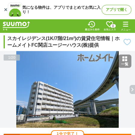
気になる物件は、アプリでまとめてお気に入
アプリで開く
り！
0
スカイレジデンス(1K/7階/21m²)の賃貸住宅情報｜ホ
ームメイトFC関店ユージーハウス(株)提供
1
/
20
一覧
1分で完了！