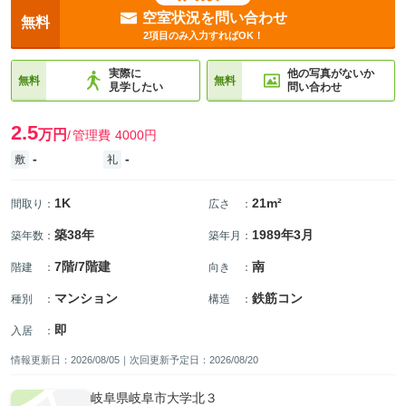
空室状況を問い合わせ
無料
2項目のみ入力すればOK！
実際に
他の写真がないか
無料
無料
見学したい
問い合わせ
2.5
万円
管理費
4000円
-
-
敷
礼
1K
21m²
間取り
：
広さ
：
築38年
1989年3月
築年数
：
築年月
：
7階/7階建
南
階建
：
向き
：
マンション
鉄筋コン
種別
：
構造
：
即
入居
：
情報更新日：2026/08/05｜次回更新予定日：2026/08/20
岐阜県岐阜市大学北３