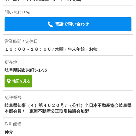
契約期間
普通借家 2年
問い合わせ先
損保
要
電話で問い合わせ
保証会社
全保連利用必 管理会社指定 契約時に総賃料の50％、
入居後は1年毎に1.3万（最低保証料2万）
営業時間 / 定休日
ほか初期費用
合計6.21万円（内訳：クリーニング代（退去時払い）
１０：００～１８：００
/
水曜・年末年始・お盆
5万円 電池交換及び設定費用1.21万円）
所在地
その他諸費用
プレミアサポート24/月 月額1500円 定額水道料
岐阜県関市栄町5-1-95
月額1100円
地図を見る
情報更新日
2026/08/05
次回更新予定日
2026/08/20
免許番号
岐阜県知事（４）第４６２０号 / （公社）全日本不動産協会岐阜県
本部会員 / 東海不動産公正取引協議会加盟
取引態様
仲介