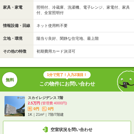
家具・家電
照明付、冷蔵庫、洗濯機、電子レンジ、家電付、家具
付、全室照明付
情報設備・回線
ネット使用料不要
立地・環境
陽当り良好、閑静な住宅地、最上階
その他の特徴
初期費用カード決済可
1分で完了！入力2項目！
この物件にお問い合わせ
スカイレジデンス 7階
2.5万円
(管理費 4000円)
0円
0円
敷
礼
1K｜21m²｜7階/7階建
空室状況を問い合わせ