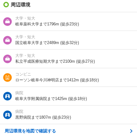
礼金（敷引・償
周辺環境
-
却金）
大学・短大
間取り / 専有面
1K
/
21m²
岐阜薬科大学まで1796m (徒歩23分)
積
大学・短大
種別 / 構造
マンション
/
鉄筋コン
国立岐阜大学まで2489m (徒歩32分)
築年 / 築年月
築38年
/
1989年3月
大学・短大
私立平成医療短期大学まで2100m (徒歩27分)
階建
7階/7階建
コンビニ
向き
南
ローソン岐阜今川神明店まで1412m (徒歩18分)
住所
岐阜県岐阜市大学北３
病院
岐阜大学附属病院まで1425m (徒歩18分)
地図を見る
病院
黒野病院まで1807m (徒歩23分)
交通
ＪＲ東海道本線/岐阜駅 バス40分 (バス停)岐阜大学病
院 歩19分
名鉄名古屋本線/名鉄岐阜駅 バス40分 (バス停)岐阜大
周辺環境を地図で確認する
学病院 歩19分