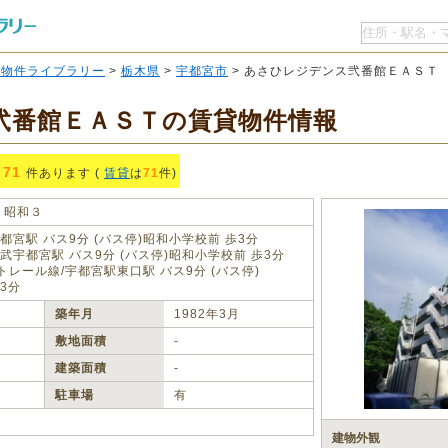
O物件ライブラリー
>
栃木県
>
宇都宮市
> あさひレジデンス弐番館ＥＡＳＴ
弐番館ＥＡＳＴの賃貸物件情報
71
件あります (
賃貸
は
71
件)
昭和３
都宮駅 バス9分 (バス停)昭和小学校前 歩3分
武宇都宮駅 バス9分 (バス停)昭和小学校前 歩3分
レール線/宇都宮駅東口駅 バス9分 (バス停)
3分
築年月
1982年3月
敷地面積
‐
建築面積
‐
駐車場
有
建物外観