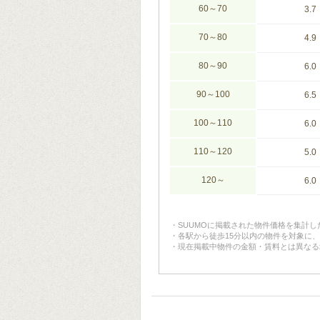
60～70
3.7
70～80
4.9
80～90
6.0
90～100
6.5
100～110
6.0
110～120
5.0
120～
6.0
SUUMOに掲載された物件価格を集計
各駅から徒歩15分以内の物件を対象に
現在掲載中物件の金額・賃料とは異なる