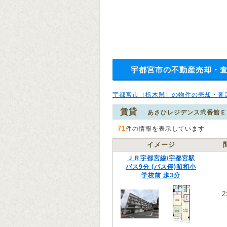
宇都宮市の不動産売却・
宇都宮市（栃木県）の物件の売却・査
賃貸
あさひレジデンス弐番館Ｅ
71
件の情報を表示しています
イメージ
ＪＲ宇都宮線/宇都宮駅
バス9分 (バス停)昭和小
学校前 歩3分
2