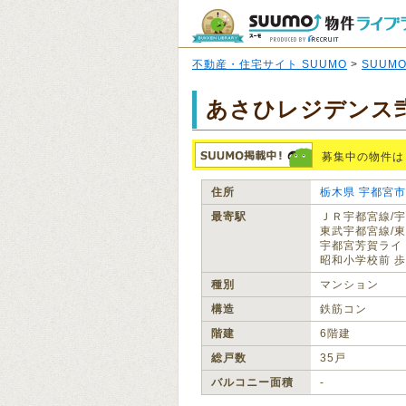
不動産・住宅サイト SUUMO
>
SUUM
あさひレジデンス
募集中の物件は
住所
栃木県
宇都宮市
最寄駅
ＪＲ宇都宮線/宇
東武宇都宮線/東
宇都宮芳賀ライト
昭和小学校前 歩
種別
マンション
構造
鉄筋コン
階建
6階建
総戸数
35戸
バルコニー面積
‐