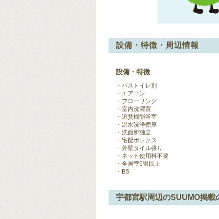
設備・特徴・周辺情報
設備・特徴
バストイレ別
エアコン
フローリング
室内洗濯置
追焚機能浴室
温水洗浄便座
洗面所独立
宅配ボックス
外壁タイル張り
ネット使用料不要
全居室6畳以上
BS
宇都宮駅周辺のSUUMO掲載