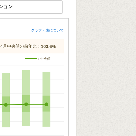
ション
グラフ・表について
年04月中央値の前年比：
103.6%
：中央値