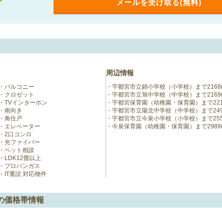
メールを受け取る(無料)
周辺情報
バルコニー
宇都宮市立錦小学校（小学校）まで2168
クロゼット
宇都宮市立旭中学校（中学校）まで2169
TVインターホン
宇都宮保育園（幼稚園・保育園）まで221
南向き
宇都宮市立陽北中学校（中学校）まで249
角住戸
宇都宮市立今泉小学校（小学校）まで255
エレベーター
今泉保育園（幼稚園・保育園）まで2989
2口コンロ
光ファイバー
ペット相談
LDK12畳以上
プロパンガス
IT重説 対応物件
の価格帯情報