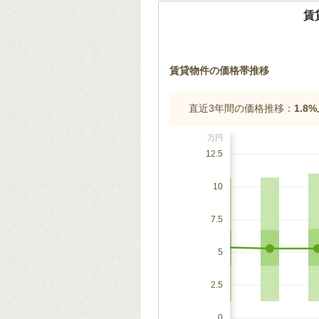
賃
賃貸物件の価格帯推移
直近3年間の価格推移：
1.8
万円
12.5
10
7.5
5
2.5
0