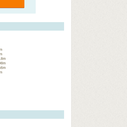
m
m
8m
8m
6m
m