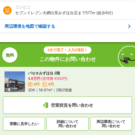
ＪＲ外房線/永田駅 歩24分
コンビニ
ＪＲ外房線/本納駅 歩56分
セブンイレブン大網白里みずほ台店まで577m (徒歩8分)
周辺環境を地図で確認する
1分で完了！入力2項目！
この物件にお問い合わせ
1分で完了！入力2項目！
パセオみずほ台 2階
この物件にお問い合わせ
4.9万円
(管理費 4500円)
0円
0円
敷
礼
3DK｜56.87m²｜2階/2階建
パセオみずほ台 2階
4.9万円
(管理費 4500円)
0円
0円
敷
礼
空室状況を問い合わせ
3DK｜56.87m²｜2階/2階建
詳細について
間取り・設備を
空室状況を問い合わせ
実際に
見学したい
問い合わせ
問い合わせ
詳細について
周辺環境について
実際に
見学したい
問い合わせ
問い合わせ
不動産会社に相談したい