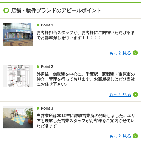
入居
即
店舗・物件ブランドのアピールポイント
条件
-
Point 1
お客様担当スタッフが、お客様にご納得いただけるま
契約期間
普通借家 2年
でお部屋探しを行います！！！！！
損保
要
もっと見る
保証会社
保証会社利用必 機関保証加入必須。初回保証料35000
Point 2
円、月額保証料賃料等総額の１％＋800円/月(商品あ
り)
外房線 鎌取駅を中心に、千葉駅・蘇我駅・市原市の
仲介・管理を行っております。お部屋探しはぜひ当社
にお任せ下さい♪
ほか初期費用
-
もっと見る
その他諸費用
更新料 新賃料1.00ヶ月分 室内清掃費用 77000円
Point 3
仲介手数料
1.1ヶ月
当営業所は2013年に鎌取営業所の開所しました。エリ
アを理解した営業スタッフがお客様をご案内させてい
ただきます
情報更新日
2026/08/05
もっと見る