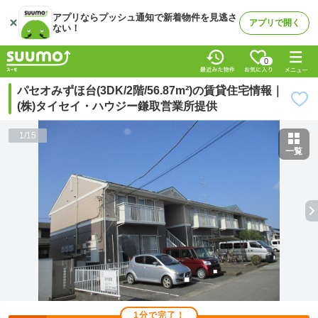
アプリならプッシュ通知で新着物件を見逃さ
アプリで開く
ない！
0
パセオみずほ台(3DK/2階/56.87m²)の賃貸住宅情報｜
(株)タイセイ・ハウジー鎌取営業所提供
1
/
15
一覧
1分で完了！