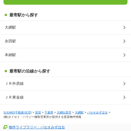
最寄駅から探す
大網駅
永田駅
本納駅
最寄駅の沿線から探す
ＪＲ外房線
ＪＲ東金線
SUUMO[不動産/住宅]
>
賃貸
>
千葉県
>
大網白里市
>
大網駅
>
パセオみずほ台
>
(株)タイセイ・ハウジー鎌取営業所が提供する賃貸物件情報
物件ライブラリー：パセオみずほ台