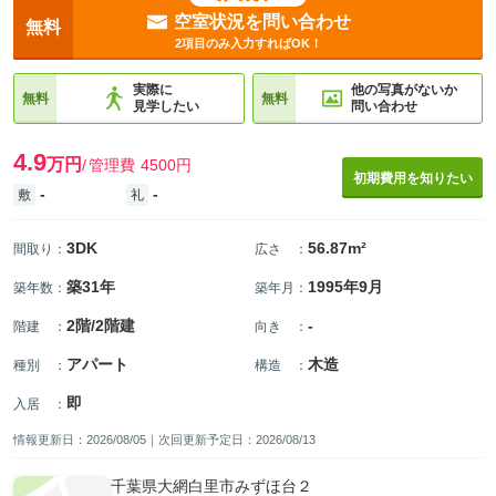
空室状況を問い合わせ
無料
2項目のみ入力すればOK！
実際に
他の写真がないか
無料
無料
見学したい
問い合わせ
4.9
万円
管理費
4500円
初期費用を知りたい
-
-
敷
礼
3DK
56.87m²
間取り
：
広さ
：
築31年
1995年9月
築年数
：
築年月
：
2階/2階建
-
階建
：
向き
：
アパート
木造
種別
：
構造
：
即
入居
：
情報更新日：2026/08/05｜次回更新予定日：2026/08/13
千葉県大網白里市みずほ台２