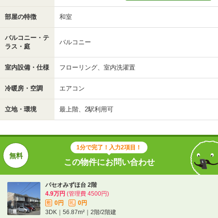
部屋の特徴
和室
バルコニー・テ
バルコニー
ラス・庭
室内設備・仕様
フローリング、室内洗濯置
冷暖房・空調
エアコン
立地・環境
最上階、2駅利用可
1分で完了！入力2項目！
この物件にお問い合わせ
パセオみずほ台 2階
4.9万円
(管理費 4500円)
0円
0円
敷
礼
3DK｜56.87m²｜2階/2階建