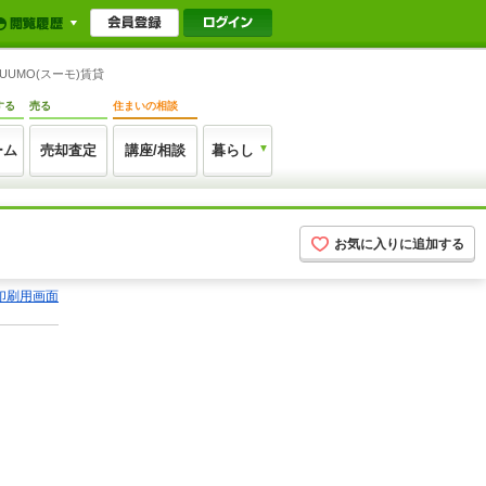
UUMO(スーモ)賃貸
する
売る
住まいの相談
ーム
売却査定
講座/相談
暮らし
お気に入りに追加する
印刷用画面