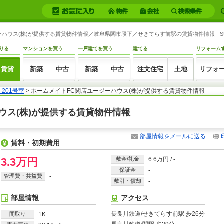
ジーハウス(株)が提供する賃貸物件情報／岐阜県関市段下／せきてらす前駅の賃貸物件情報 - S
りる
マンションを買う
一戸建てを買う
建てる
リフォーム
賃貸
新築
中古
新築
中古
注文住宅
土地
リフォ
201号室
> ホームメイトFC関店ユージーハウス(株)が提供する賃貸物件情報
ハウス(株)が提供する賃貸物件情報
部屋情報をメールに送る
賃料・初期費用
3.3万円
敷金/礼金
6.6万円
/
-
保証金
-
管理費・共益費
-
敷引・償却
-
部屋情報
アクセス
長良川鉄道/せきてらす前駅 歩26分
間取り
1K