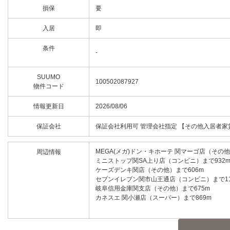
損保
要
入居
即
条件
-
SUUMO
100502087927
物件コード
情報更新日
2026/08/06
保証会社
保証会社利用可 管理会社指定 【その他入居者
MEGA(メガ)ドン・キホーテ 関マーゴ店（その他
周辺情報
ミニストップ関SA上り店（コンビニ）まで932
ケーズデンキ関店（その他）まで606m
セブンイレブン関市山王通店（コンビニ）まで11
岐阜信用金庫関支店（その他）まで675m
カネスエ 関小瀬店（スーパー）まで869m