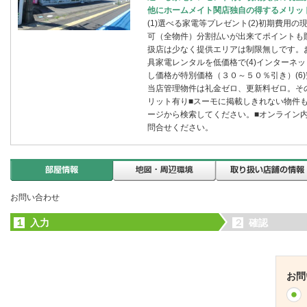
他にホームメイト関店独自の得するメリッ
(1)選べる家電等プレゼント(2)初期費用
可（全物件）分割払いが出来てポイントも
扱店は少なく提供エリアは制限無しです。お
具家電レンタルを低価格で(4)インターネッ
し価格が特別価格（３０～５０％引き）(6)
当店管理物件は礼金ゼロ、更新料ゼロ。その他
リット有り■スーモに掲載しきれない物件
ージから検索してください。■オンライン
問合せください。
お問い合わせ
１
入力
２
確認
お問