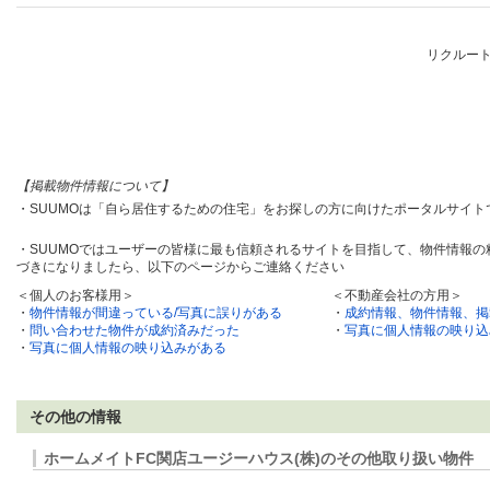
リクルー
【掲載物件情報について】
・SUUMOは「自ら居住するための住宅」をお探しの方に向けたポータルサイ
・SUUMOではユーザーの皆様に最も信頼されるサイトを目指して、物件情報
づきになりましたら、以下のページからご連絡ください
＜個人のお客様用＞
＜不動産会社の方用＞
・
物件情報が間違っている/写真に誤りがある
・
成約情報、物件情報、掲
・
問い合わせた物件が成約済みだった
・
写真に個人情報の映り込
・
写真に個人情報の映り込みがある
その他の情報
ホームメイトFC関店ユージーハウス(株)のその他取り扱い物件