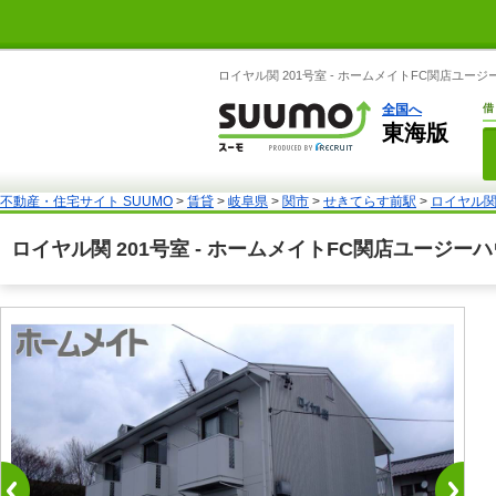
ロイヤル関 201号室 - ホームメイトFC関店ユー
全国へ
借
東海版
不動産・住宅サイト SUUMO
>
賃貸
>
岐阜県
>
関市
>
せきてらす前駅
>
ロイヤル関 
ロイヤル関 201号室 - ホームメイトFC関店ユージー