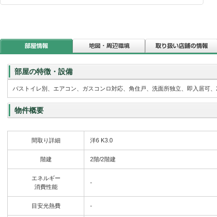
部屋の特徴・設備
バストイレ別、エアコン、ガスコンロ対応、角住戸、洗面所独立、即入居可、
物件概要
間取り詳細
洋6 K3.0
階建
2階/2階建
エネルギー
-
消費性能
目安光熱費
-