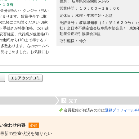
住所： 岐阜県関市栄町5-1-95
ト１０有
営業時間： １０：００～１８：００
の現金分割払い・クレジット払い
定休日： 水曜・年末年始・お盆
貯まります。賃貸仲介では取
気軽にご相談ください(3)家
免許番号： 岐阜県知事（４）第４６２０号 / （
ト手続きが特別価格。(5)引越
社）全日本不動産協会岐阜県本部会員 / 東海
動産公正取引協議会加盟
安否確認、代行業が低価格(7)
(8)から(10)まで得するメ
取引態様： 仲介
も多数あります。右のホームペ
内見はじめました。お気軽にお
３
完了
会員登録がお済みの方は
登録プロフィールを
い合わせ内容
必須
最新の空室状況を知りたい