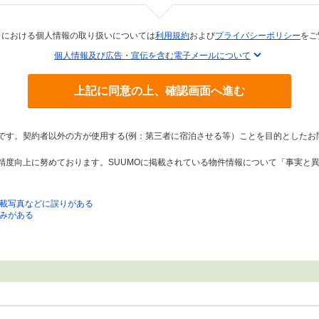
トにおける個人情報の取り扱いについては
利用規約
および
プライバシーポリシー
をご
個人情報及び広告・宣伝を含む電子メールについて
上記に同意の上、確認画面へ進む
トです。契約者以外の方が使用する(例：第三者に宿泊させる等）ことを目的としたお
の精度向上に努めております。SUUMOに掲載されている物件情報について「事実と
載写真などに誤りがある
みがある