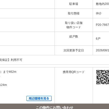
駐車場
敷地内20
取引態様
仲介
取り扱い店舗
P20-7667
物件コード
総戸数
6戸
次回更新予定日
2026/08/
家賃保証】利用不可
）まで462m
携帯用QRコード
m
24m
この物件にお問い合わせ