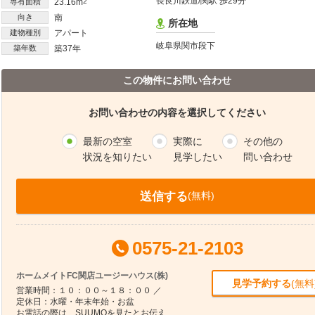
長良川鉄道/関駅 歩29分
専有面積
23.16m
2
向き
南
所在地
建物種別
アパート
岐阜県関市段下
築年数
築37年
この物件にお問い合わせ
お問い合わせの内容を選択してください
最新の空室
実際に
その他の
状況を知りたい
見学したい
問い合わせ
送信する
(無料)
0575-21-2103
ホームメイトFC関店ユージーハウス(株)
見学予約する
(無料
営業時間：１０：００～１８：００ ／
定休日：水曜・年末年始・お盆
お電話の際は、SUUMOを見たとお伝え