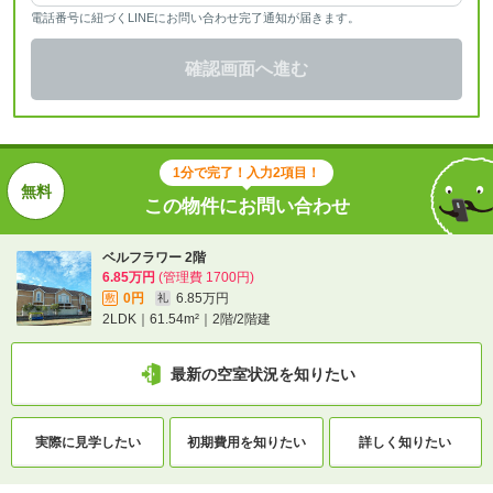
電話番号に紐づくLINEにお問い合わせ完了通知が届きます。
確認画面へ進む
1分で完了！入力2項目！
この物件にお問い合わせ
ベルフラワー 2階
6.85万円
(管理費 1700円)
0円
6.85万円
敷
礼
2LDK｜61.54m²｜2階/2階建
最新の空室状況を知りたい
実際に
見学したい
初期費用を
知りたい
詳しく知りたい