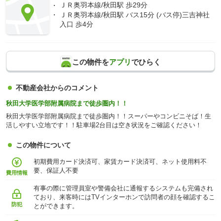
ＪＲ奥羽本線/秋田駅 歩29分
ＪＲ奥羽本線/秋田駅 バス15分 (バス停)三吉神社
入口 歩4分
この物件を
アプリ
でひらく
不動産会社からのコメント
秋田大学医学部附属病院まで徒歩圏内！！
秋田大学医学部附属病院まで徒歩圏内！！スーパーやコンビニそば！生
活しやすい立地です！！駐車場2台目は空き状況をご確認ください！
この物件について
初期費用カード決済可、家賃カード決済可、ネット使用料不
要、保証人不要
費用情報
有事の際に管理員室や警備会社に通報するシステムも完備され
ており、来客時にはTVインターホンで訪問者の顔を確認するこ
防犯
とができます。