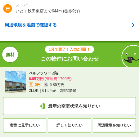
スーパー
地図を見る
いとく秋田東店まで644m (徒歩9分)
周辺環境を地図で確認する
交通
ＪＲ奥羽本線/秋田駅 歩29分
ＪＲ奥羽本線/秋田駅 バス15分 (バス停)三吉神社入口
歩4分
1分で完了！入力2項目！
この物件にお問い合わせ
1分で完了！入力2項目！
この物件にお問い合わせ
ベルフラワー 2階
6.85万円
(管理費 1700円)
0円
6.85万円
敷
礼
ベルフラワー 2階
2LDK｜61.54m²｜2階/2階建
6.85万円
(管理費 1700円)
0円
6.85万円
敷
礼
2LDK｜61.54m²｜2階/2階建
最新の空室状況を知りたい
最新の空室状況を知りたい
実際に
見学したい
詳しく知りたい
周辺環境を
知りたい
間取りや設備を
実際に
見学したい
詳しく知りたい