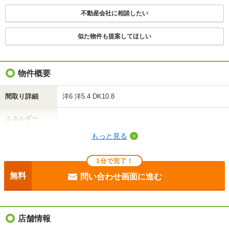
知りたい
不動産会社に相談したい
不動産会社に相談したい
似た物件も提案してほしい
物件概要
間取り詳細
洋6 洋5.4 DK10.8
エネルギー
-
消費性能
もっと見る
断熱性能
-
1分で完了！
目安光熱費
-
無料
問い合わせ画面に進む
駐車場
敷地内3300円/駐2台可
入居
即
店舗情報