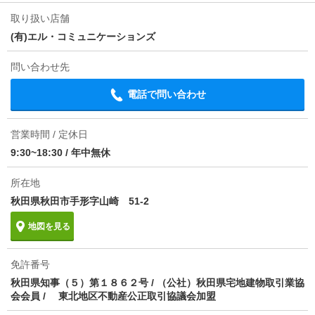
条件
-
取り扱い店舗
(有)エル・コミュニケーションズ
損保
要
問い合わせ先
保証会社
保証会社利用必 保証会社原則加入。保証委託料 契約
時：22000円 月額：賃料総額の2.2％又は5.5％必
電話で問い合わせ
要。
ほか初期費用
合計7.33万円（内訳：定額クリーニング費70000円、
営業時間 / 定休日
鍵セット費3300円）
9:30~18:30
/
年中無休
その他諸費用
町内会費200円、ruumサポート費用1980円
所在地
仲介手数料
秋田県秋田市手形字山崎 51-2
1.1ヶ月
地図を見る
情報更新日
2026/08/02
次回更新予定日
2026/08/10
免許番号
秋田県知事（５）第１８６２号 / （公社）秋田県宅地建物取引業協
会会員 / 東北地区不動産公正取引協議会加盟