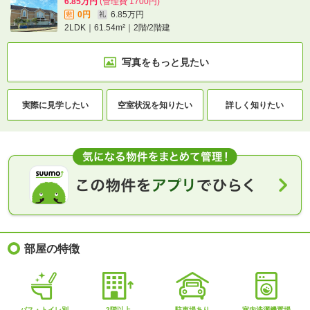
6.85万円
(管理費 1700円)
0円
6.85万円
敷
礼
2LDK｜61.54m²｜2階/2階建
写真をもっと見たい
実際に
見学したい
空室状況を
知りたい
詳しく知りたい
部屋の特徴
バス・トイレ別
2階以上
駐車場あり
室内洗濯機置場