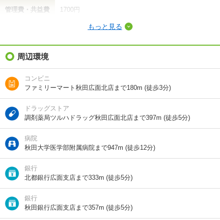
管理費・共益費
1700円
もっと見る
敷金（保証金）
-
礼金（敷引・償
周辺環境
6.85万円
却金）
コンビニ
間取り / 専有面
2LDK
/
61.54m²
ファミリーマート秋田広面北店まで180m (徒歩3分)
積
ドラッグストア
種別 / 構造
アパート
/
木造
調剤薬局ツルハドラッグ秋田広面北店まで397m (徒歩5分)
築年 / 築年月
築25年
/
2002年2月
病院
秋田大学医学部附属病院まで947m (徒歩12分)
階建
2階/2階建
銀行
総戸数
8戸
北都銀行広面支店まで333m (徒歩5分)
向き
南
銀行
秋田銀行広面支店まで357m (徒歩5分)
住所
秋田県秋田市広面字近藤堰越