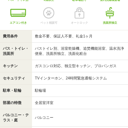
エアコン付き
ペット相談可
オートロック
洗面所独立
費用条件
敷金不要、保証人不要、礼金1ヶ月
バス・トイレ・
バストイレ別、浴室乾燥機、追焚機能浴室、温水洗浄
洗面所
便座、洗面所独立、洗面化粧台
キッチン
ガスコンロ対応、独立型キッチン、プロパンガス
セキュリティ
TVインターホン、24時間緊急通報システム
駐車・駐輪
駐輪場
部屋の特徴
全居室洋室
バルコニー・テ
バルコニー
ラス・庭