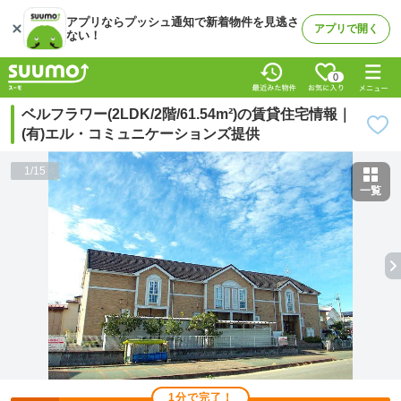
アプリならプッシュ通知で新着物件を見逃さ
アプリで開く
ない！
0
ベルフラワー(2LDK/2階/61.54m²)の賃貸住宅情報｜
(有)エル・コミュニケーションズ提供
1
/
15
一覧
1分で完了！