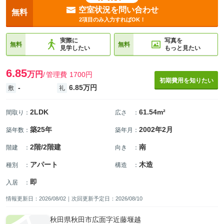
空室状況を問い合わせ
無料
2項目のみ入力すればOK！
実際に
写真を
無料
無料
見学したい
もっと見たい
6.85
万円
管理費
1700円
初期費用を知りたい
-
6.85万円
敷
礼
2LDK
61.54m²
間取り
：
広さ
：
築25年
2002年2月
築年数
：
築年月
：
2階/2階建
南
階建
：
向き
：
アパート
木造
種別
：
構造
：
即
入居
：
情報更新日：2026/08/02｜次回更新予定日：2026/08/10
秋田県秋田市広面字近藤堰越